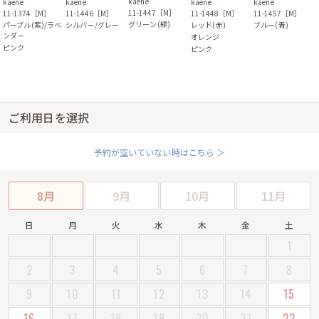
kaene
kaene
kaene
kaene
kaene
11-1447［M］
11-1374［M］
11-1446［M］
11-1448［M］
11-1457［M］
グリーン(緑)
パープル(紫)/ラベ
シルバー/グレー
レッド(赤)
ブルー(青)
ンダー
オレンジ
ピンク
ピンク
ご利用日を選択
予約が空いていない時はこちら ＞
8月
9月
10月
11月
日
月
火
水
木
金
土
1
2
3
4
5
6
7
8
9
10
11
12
13
14
15
16
17
18
19
20
21
22