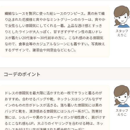
繊細なレースを贅沢に使った総レースのワンピース。黒の糸で織
り込まれた花模様と爽やかなミントグリーンのカラーは、爽やか
で女性らしい雰囲気にしてくれる一着。上品な透け感とすっき
スタッフ
りとしたラインが大人っぽく、甘すぎずデザイン性の高いドレ
えりこ
スが着たい20代後半〜30代前半の方に。こなれ感のある雰囲気
なので、食事会等のカジュアルなシーンにも着やすい。写真映え
するデザインで、謝恩会や同窓会などにも◯。
コーデのポイント
ドレスの雰囲気を最大限に活かすため一枚でサラッと着るのが
おすすめ。合わせるバッグや靴、ネックレスはシンプルなデザ
インのものの方がドレスが活きる。落ち着いた雰囲気には黒の
スタッフ
バッグと靴を、清涼感ある雰囲気にはシルバー系が◯。防寒対
えりこ
策には、シルバーや黒のラメカーディガンが相性良く、肩がけす
るとこなれ感もUP。大ぶりのイヤリングを合わせる時は、ネッ
クレスを付けない方が洗練された都会的なコーデに。