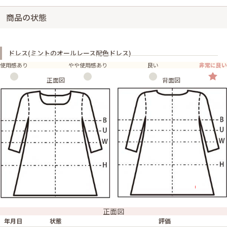
商品の状態
ドレス(ミントのオールレース配色ドレス)
使用感あり
やや使用感あり
良い
非常に良い
正面図
背面図
正面図
年月日
状態
評価