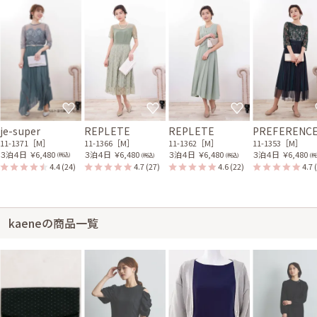
je-super
REPLETE
REPLETE
PREFERENC
11-1371［M］
11-1366［M］
11-1362［M］
11-1353［M］
３泊４日
￥6,480
３泊４日
￥6,480
３泊４日
￥6,480
３泊４日
￥6,480
(税込)
(税込)
(税込)
(税
4.4
(24)
4.7
(27)
4.6
(22)
4.7
kaeneの商品一覧