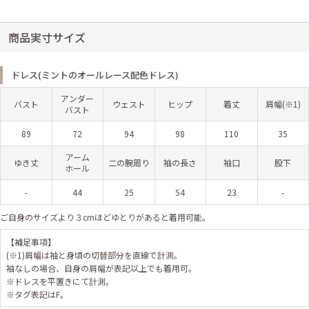
商品実寸サイズ
ドレス(ミントのオールレース配色ドレス)
アンダー
バスト
ウェスト
ヒップ
着丈
肩幅(※1)
バスト
89
72
94
98
110
35
アーム
ゆき丈
二の腕周り
袖の長さ
袖口
股下
ホール
-
44
25
54
23
-
ご自身のサイズより３cmほどゆとりがあると着用可能。
【補足事項】
(※1)肩幅は袖と身頃の切替部分を直線で計測。
袖なしの場合、自身の肩幅が表記以上でも着用可。
※ドレスを平置きにて計測。
※タグ表記はF。