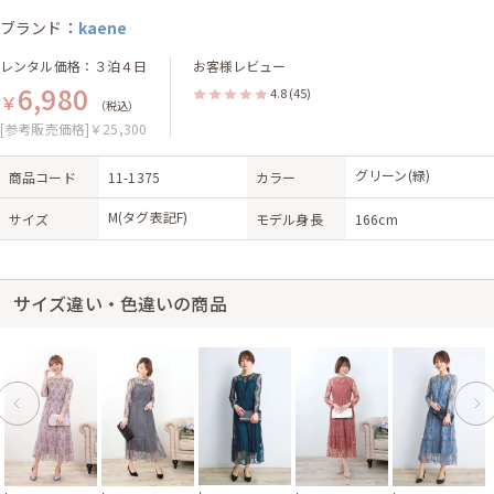
ブランド：
kaene
レンタル価格：３泊４日
お客様レビュー
6,980
4.8
(45)
￥
（税込）
[参考販売価格]￥25,300
グリーン(緑)
商品コード
11-1375
カラー
M(タグ表記F)
サイズ
モデル身長
166cm
サイズ違い・色違いの商品