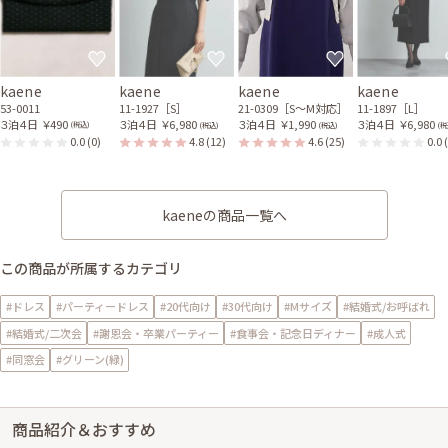
kaene
kaene
kaene
kaene
53-0011
11-1927［S］
21-0309［S〜M対応］
11-1897［L］
３泊４日
￥490
３泊４日
￥6,980
３泊４日
￥1,990
３泊４日
￥6,980
(税込)
(税込)
(税込)
(税
0.0
(0)
4.8
(12)
4.6
(25)
0.0
kaeneの商品一覧へ
この商品が所属するカテゴリ
#ドレス
#パーティードレス
#20代向け
#30代向け
#Mサイズ
#結婚式/お呼ばれ
#結婚式/二次会
#謝恩会・卒業パーティー
#食事会・記念日ディナー
#成人式
#同窓会
#グリーン(緑)
商品紹介＆おすすめ