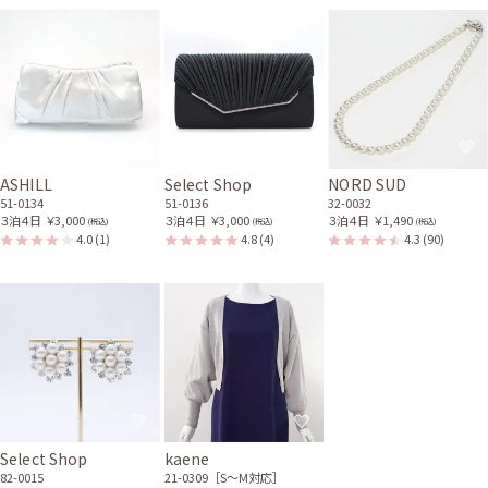
身長155cm【Mサイズ】 (バスト：D65)
30代前半
2025/01/12
結婚式 (友人として)
サイズはぴったりで、丈はひざ下でした。 丈はひざがしっかり隠れる長さ
で、すねの真ん中くらいでした。 細身でストンとしたシルエットだが、体
のどこにもきついというところはなかったです。 すこし大人っぽいドレス
を着てみたいと思っていたので、黒い刺しゅうはちょうどよかったです。
ASHILL
Select Shop
NORD SUD
51-0134
51-0136
32-0032
３泊４日
￥3,000
３泊４日
￥3,000
３泊４日
￥1,490
(税込)
(税込)
(税込)
4.0
(1)
4.8
(4)
4.3
(90)
Select Shop
kaene
82-0015
21-0309［S〜M対応］