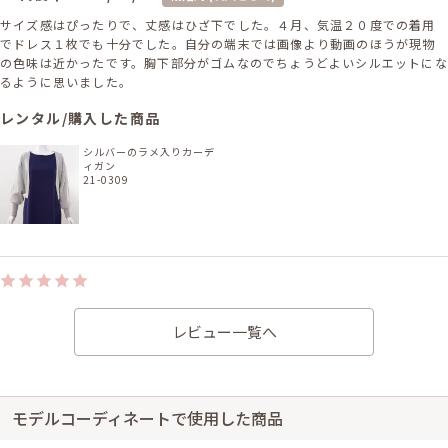
サイズ感はぴったりで、丈感はひざ下でした。４月、気温２０度での着用
でドレス１枚でも十分でした。自分の端末では画像より動画のほうが現物
の色味は近かったです。胸下部分がゴムなのでちょうどよいシルエットにな
るように思いました。
レンタル/購入した商品
シルバーのラメ入りカーデ
ィガン
21-0309
身長146cm【Sサイズ】 (バスト：B70)
20代後半
2025/05/10
レビュー一覧へ
結婚式 (友人として)
サイズはぴったりで、丈はひざ下でした。 キャミソールワンピの長さが調
節できたので、身長に合わせて着られて良かったです。 色が綺麗で写真映
えしました。
モデルコーディネートで使用した商品