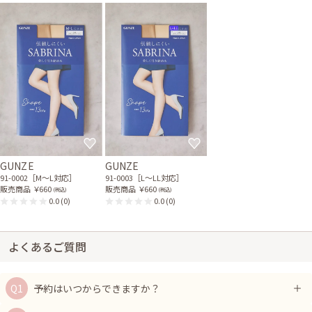
GUNZE
GUNZE
91-0002［M〜L対応］
91-0003［L〜LL対応］
販売商品
￥660
販売商品
￥660
(税込)
(税込)
0.0
(0)
0.0
(0)
よくあるご質問
予約はいつからできますか？