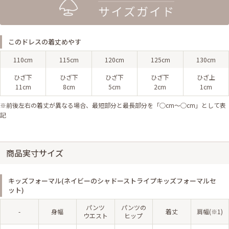
このドレスの着丈めやす
110cm
115cm
120cm
125cm
130cm
ひざ下
ひざ下
ひざ下
ひざ下
ひざ上
11cm
8cm
5cm
2cm
1cm
※前後左右の着丈が異なる場合、最短部分と最長部分を「◯cm〜◯cm」として表
記
商品実寸サイズ
キッズフォーマル(ネイビーのシャドーストライプキッズフォーマルセ
ット)
パンツ
パンツの
-
身幅
着丈
肩幅(※1)
ウエスト
ヒップ