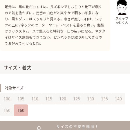
足元は、黒の靴がおすすめ。長ズボンでもちらりと靴下が覗く
ので気を抜かずに。定番の白色だと爽やかで明るい印象にな
スタッフ
り、黒やグレーはスッキリと見える。寒さが厳しい日は、シャ
かじくん
ツの上にVネックのセーターやニットベストを着ると良い。髪型
はワックスやムースで整えると特別な一日の装いになる。ネクタ
イはサイズ調節もできて安心。ピンバッチは取り外しできるの
でお好みで付けると◎。
サイズ・着丈
対象サイズ
100
105
110
115
120
125
130
135
140
150
160