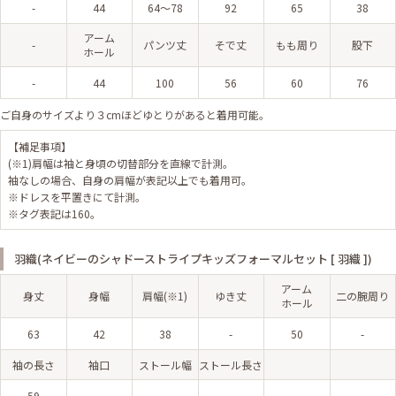
-
44
64～78
92
65
38
アーム
-
パンツ丈
そで丈
もも周り
股下
ホール
-
44
100
56
60
76
ご自身のサイズより３cmほどゆとりがあると着用可能。
【補足事項】
(※1)肩幅は袖と身頃の切替部分を直線で計測。
袖なしの場合、自身の肩幅が表記以上でも着用可。
※ドレスを平置きにて計測。
※タグ表記は160。
羽織(ネイビーのシャドーストライプキッズフォーマルセット [ 羽織 ])
アーム
身丈
身幅
肩幅(※1)
ゆき丈
二の腕周り
ホール
63
42
38
-
50
-
袖の長さ
袖口
ストール幅
ストール長さ
59
-
-
-