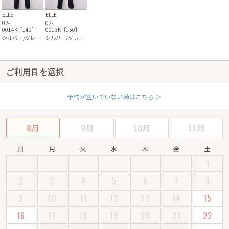
ELLE
ELLE
02-
02-
0013K［150］
0014K［140］
シルバー/グレー
シルバー/グレー
ご利用日を選択
予約が空いていない時はこちら ＞
8月
9月
10月
11月
日
月
火
水
木
金
土
1
2
3
4
5
6
7
8
9
10
11
12
13
14
15
16
17
18
19
20
21
22