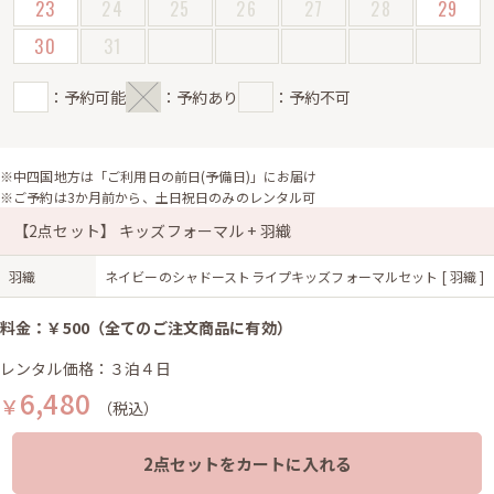
23
24
25
26
27
28
29
30
31
：予約可能
：予約あり
：予約不可
※中四国地方は「ご利用日の前日(予備日)」にお届け
※ご予約は3か月前から、土日祝日のみのレンタル可
【2点セット】 キッズフォーマル + 羽織
羽織
ネイビーのシャドーストライプキッズフォーマルセット [ 羽織 ]
料金：￥500（全てのご注文商品に有効）
レンタル価格：３泊４日
6,480
￥
（税込）
2点セットをカートに入れる