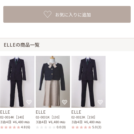
お気に入りに追加
ELLEの商品一覧
ELLE
ELLE
ELLE
02-0014K［140］
02-0031K［130］
02-0013K［150］
３泊４日
￥6,480
３泊４日
￥6,480
３泊４日
￥6,480
(税込)
(税込)
(税込)
4.8
(6)
0.0
(0)
5.0
(3)