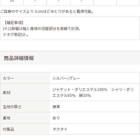
ご自身のサイズより３cmほどゆとりがあると着用可能。
【補足事項】
(※1)肩幅は袖と身頃の切替部分を直線で計測。
※タグ表記は-。
商品詳細情報
カラー
シルバー/グレー
ジャケット・ポリエステル100％ シャツ・ポリ
素材
エステル65% 綿35%
生地の厚さ
標準
裏地
あり
付属品
ネクタイ