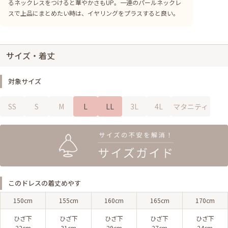
るネックレスをつけると華やかさもUP。一連のパールネックレ
スで上品にまとめたい時は、イヤリングをプラスすると良い。
サイズ・着丈
対象サイズ
SS
S
M
L
LL
3L
4L
マタニティ
このドレスの着丈めやす
150cm
155cm
160cm
165cm
170cm
ひざ下
ひざ下
ひざ下
ひざ下
ひざ下
32cm
31cm
29cm
27cm
24cm