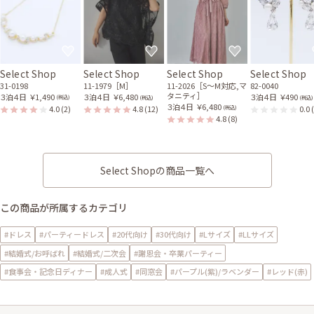
Select Shop
Select Shop
Select Shop
Select Shop
31-0198
11-1979［M］
11-2026［S〜M対応,マ
82-0040
タニティ］
３泊４日
￥1,490
３泊４日
￥6,480
３泊４日
￥490
(税込)
(税込)
(税込)
３泊４日
￥6,480
4.0
(2)
4.8
(12)
0.0
(税込)
4.8
(8)
Select Shopの商品一覧へ
この商品が所属するカテゴリ
#ドレス
#パーティードレス
#20代向け
#30代向け
#Lサイズ
#LLサイズ
#結婚式/お呼ばれ
#結婚式/二次会
#謝恩会・卒業パーティー
#食事会・記念日ディナー
#成人式
#同窓会
#パープル(紫)/ラベンダー
#レッド(赤)