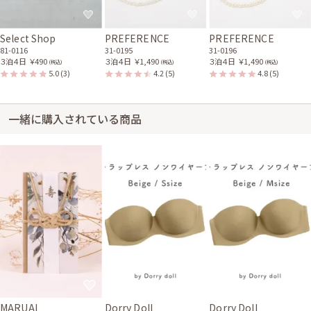
Select Shop
PREFERENCE
PREFERENCE
81-0116
31-0195
31-0196
３泊４日
￥490
３泊４日
￥1,490
３泊４日
￥1,490
(税込)
(税込)
(税込)
5.0
(3)
4.2
(5)
4.8
(5)
一緒に購入されている商品
MARUAI
Dorry Doll
Dorry Doll