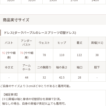
商品実寸サイズ
ドレス(ダークパープルのレースプリーツ切替ドレス)
アンダー
バスト
ウェスト
ヒップ
着丈
肩幅(※1)
バスト
92
(やや細
76
(やや細
78
110
122
38
身)
身)
アーム
ゆき丈
二の腕周り
袖の長さ
袖口
股下
ホール
-
44
32
42.5
28
-
ご自身のサイズより３cmほどゆとりがあると着用可能。
【補足事項】
(※1)肩幅は袖と身頃の切替部分を直線で計測。
袖なしの場合、自身の肩幅が表記以上でも着用可。