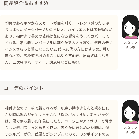
商品紹介＆おすすめ
切替のある華やかなスカートが目を引く、トレンド感のたっぷ
りつまったダークパープルのドレス。ハイウエストは脚長効果が
あり、袖付きで長めの丈感は気になる部分をうまくカバーして
くれる。落ち着いたパープルは華やかで大人っぽく、流行のデザ
スタッフ
ゆうな
インをさらっと着こなしたい20代〜30代の方におすすめ。軽い
着心地で、高級感を求める方にはやや不向き。結婚式はもちろ
ん、二次会やパーティー、謝恩会などにも◎。
コーデのポイント
袖付きなので一枚で着られるが、肌寒い時やきちんと感を出し
たい時は黒のジャケットを合わせるのがおすすめ。靴やバッグ
は、黒で落ち着いた印象にしたり、ベージュやアイボリーで可愛
らしい雰囲気にまとめると良い。爽やかにまとめたい時は、淡
スタッフ
ゆうな
いシルバーが◯。首周りがシンプルなので、ワンポイントのあ