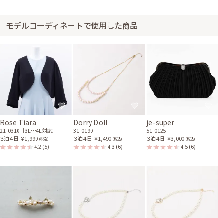
サイズはやや小さく、丈はひざ下でした。 ファスナーが少し上げにくかっ
たです。 肩が少しきつめでした。
モデルコーディネートで使用した商品
Rose Tiara
Dorry Doll
je-super
21-0310［3L〜4L対応］
31-0190
51-0125
３泊４日
￥1,990
３泊４日
￥1,490
３泊４日
￥3,000
(税込)
(税込)
(税込)
4.2
(5)
4.3
(6)
4.5
(6)