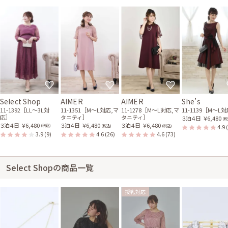
Select Shop
AIMER
AIMER
She’s
11-1392［LL〜3L対
11-1351［M〜L対応,マ
11-1278［M〜L対応,マ
11-1139［M〜L
応］
タニティ］
タニティ］
３泊４日
￥6,480
(税
３泊４日
￥6,480
３泊４日
￥6,480
３泊４日
￥6,480
4.9
(税込)
(税込)
(税込)
3.9
(9)
4.6
(26)
4.6
(73)
Select Shopの商品一覧
授乳対応