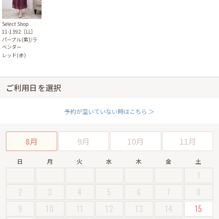
Select Shop
11-1392［LL］
パープル(紫)/ラ
ベンダー
レッド(赤)
ご利用日を選択
予約が空いていない時はこちら ＞
8月
9月
10月
11月
日
月
火
水
木
金
土
1
2
3
4
5
6
7
8
9
10
11
12
13
14
15