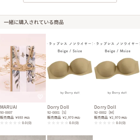
身長153cm【Mサイズ】 (バスト:E70)
20代後半
2022/09/25
結婚式 (友人として)
一緒に購入されている商品
パールが目立ってとても華やかになりました。
レンタル/購入した商品
ブラックのシフォンストー
大小パールのゴールドワイ
ル
ヤーネックレス
21-0265
31-0203
MARUAI
Dorry Doll
Dorry Doll
93-0007
92-0001［S］
92-0002［M］
販売商品
￥693
販売商品
￥2,970
販売商品
￥2,970
(税込)
(税込)
(税込)
0.0
(0)
0.0
(0)
0.0
(0)