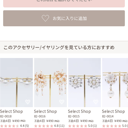
お気に入りに追加
このアクセサリー/イヤリングを見ている方におすすめ
Select Shop
Select Shop
Select Shop
Select Shop
82-0018
82-0016
82-0015
82-0014
３泊４日
￥490
３泊４日
￥490
３泊４日
￥490
３泊４日
￥490
(税込)
(税込)
(税込)
(税込)
4.4
(5)
4.8
(11)
5.0
(1)
5.0