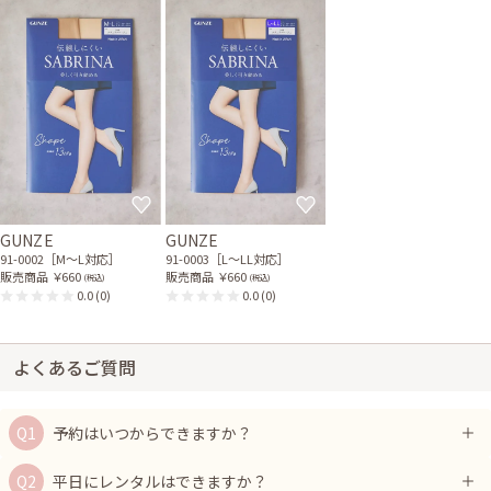
GUNZE
GUNZE
91-0002［M〜L対応］
91-0003［L〜LL対応］
販売商品
￥660
販売商品
￥660
(税込)
(税込)
0.0
(0)
0.0
(0)
よくあるご質問
予約はいつからできますか？
平日にレンタルはできますか？