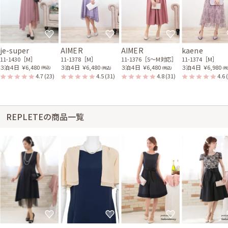
je-super
AIMER
AIMER
kaene
11-1430［M］
11-1378［M］
11-1376［S〜M対応］
11-1374［M］
３泊４日
￥6,480
３泊４日
￥6,480
３泊４日
￥6,480
３泊４日
￥6,980
(税込)
(税込)
(税込)
(税
4.7
(23)
4.5
(31)
4.8
(31)
4.6
REPLETEの商品一覧