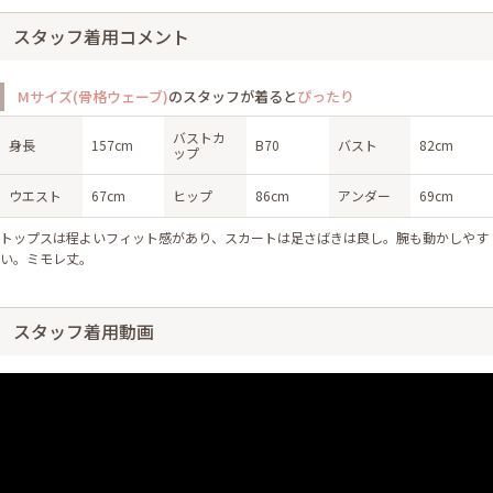
スタッフ着用コメント
Mサイズ(骨格ウェーブ)
のスタッフが着ると
ぴったり
バストカ
身長
157cm
B70
バスト
82cm
ップ
ウエスト
67cm
ヒップ
86cm
アンダー
69cm
トップスは程よいフィット感があり、スカートは足さばきは良し。腕も動かしやす
い。ミモレ丈。
スタッフ着用動画