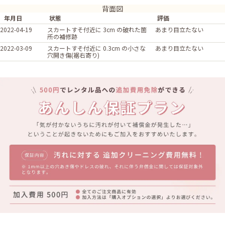
背面図
年月日
状態
評価
2022-04-19
スカートすそ付近に 3cm の破れた箇
あまり目立たない
所の補修跡
2022-03-09
スカートすそ付近に 0.3cm の小さな
あまり目立たない
穴開き傷(裾右寄り)