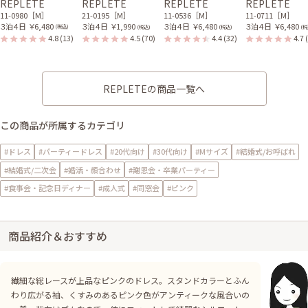
REPLETE
REPLETE
REPLETE
REPLETE
11-0980［M］
21-0195［M］
11-0536［M］
11-0711［M］
３泊４日
￥6,480
３泊４日
￥1,990
３泊４日
￥6,480
３泊４日
￥6,480
(税込)
(税込)
(税込)
(税
4.8
(13)
4.5
(70)
4.4
(32)
4.7
REPLETEの商品一覧へ
この商品が所属するカテゴリ
#ドレス
#パーティードレス
#20代向け
#30代向け
#Mサイズ
#結婚式/お呼ばれ
#結婚式/二次会
#婚活・顔合わせ
#謝恩会・卒業パーティー
#食事会・記念日ディナー
#成人式
#同窓会
#ピンク
商品紹介＆おすすめ
繊細な総レースが上品なピンクのドレス。スタンドカラーとふん
わり広がる袖、くすみのあるピンク色がアンティークな風合いの