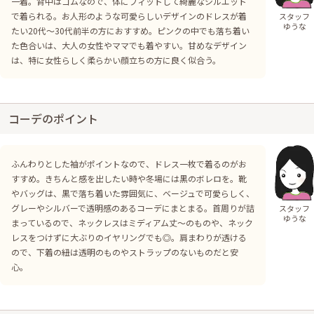
一着。背中はゴムなので、体にフィットして綺麗なシルエット
で着られる。お人形のような可愛らしいデザインのドレスが着
スタッフ
ゆうな
たい20代〜30代前半の方におすすめ。ピンクの中でも落ち着い
た色合いは、大人の女性やママでも着やすい。甘めなデザイン
は、特に女性らしく柔らかい顔立ちの方に良く似合う。
コーデのポイント
ふんわりとした袖がポイントなので、ドレス一枚で着るのがお
すすめ。きちんと感を出したい時や冬場には黒のボレロを。靴
やバッグは、黒で落ち着いた雰囲気に、ベージュで可愛らしく、
グレーやシルバーで透明感のあるコーデにまとまる。首周りが詰
スタッフ
ゆうな
まっているので、ネックレスはミディアム丈〜のものや、ネック
レスをつけずに大ぶりのイヤリングでも◎。肩まわりが透ける
ので、下着の紐は透明のものやストラップのないものだと安
心。