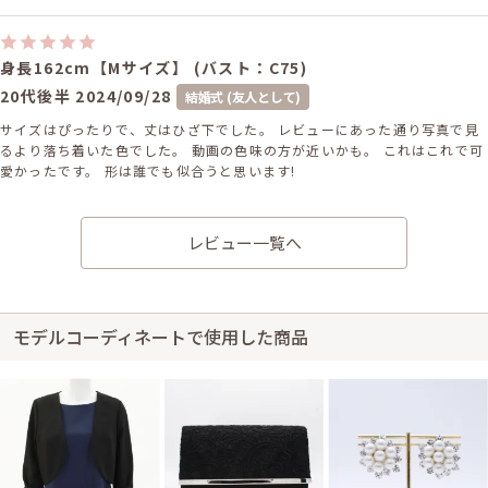
身長162cm【Mサイズ】 (バスト：C75)
20代後半
2024/09/28
結婚式 (友人として)
サイズはぴったりで、丈はひざ下でした。 レビューにあった通り写真で見
るより落ち着いた色でした。 動画の色味の方が近いかも。 これはこれで可
愛かったです。 形は誰でも似合うと思います!
レビュー一覧へ
身長157cm【Sサイズ(Mサイズよりの)】 (バスト：C65)
30代前半
2024/06/01
結婚式 (友人として)
サイズはぴったりで、丈はひざ下でした。 ウェーブ体型の方におすすめで
モデルコーディネートで使用した商品
す。 ウエスト細めの人はベルトなどつけると良さそうです。 ウエスト位置
がもう少し上だとなおスタイルアップできそうだなと思いました。 あと、
実物はもっとくすみラベンダーな感じです。