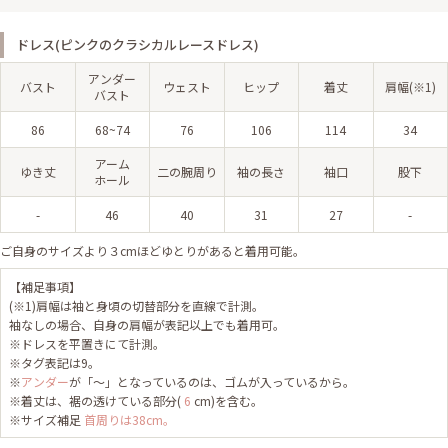
ドレス(ピンクのクラシカルレースドレス)
アンダー
バスト
ウェスト
ヒップ
着丈
肩幅(※1)
バスト
86
68~74
76
106
114
34
アーム
ゆき丈
二の腕周り
袖の長さ
袖口
股下
ホール
-
46
40
31
27
-
ご自身のサイズより３cmほどゆとりがあると着用可能。
【補足事項】
(※1)肩幅は袖と身頃の切替部分を直線で計測。
袖なしの場合、自身の肩幅が表記以上でも着用可。
※ドレスを平置きにて計測。
※タグ表記は9。
※
アンダー
が「～」となっているのは、ゴムが入っているから。
※着丈は、裾の透けている部分(
6
cm)を含む。
※サイズ補足
首周りは38cm。