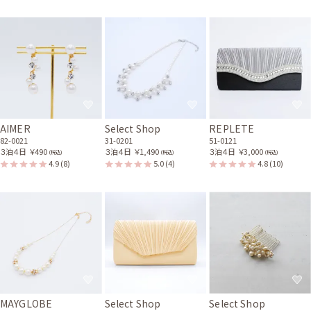
AIMER
Select Shop
REPLETE
82-0021
31-0201
51-0121
３泊４日
￥490
３泊４日
￥1,490
３泊４日
￥3,000
(税込)
(税込)
(税込)
4.9
(8)
5.0
(4)
4.8
(10)
MAYGLOBE
Select Shop
Select Shop