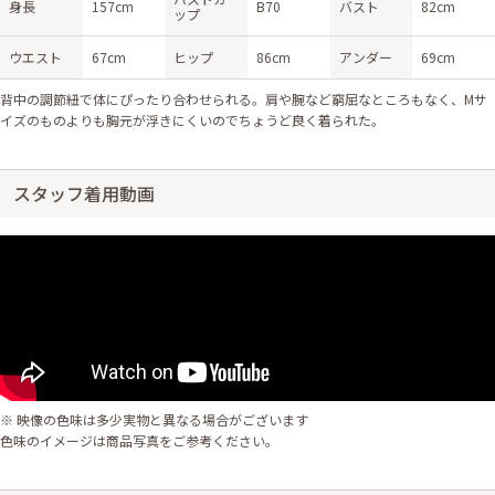
身長
157cm
B70
バスト
82cm
ップ
ウエスト
67cm
ヒップ
86cm
アンダー
69cm
背中の調節紐で体にぴったり合わせられる。肩や腕など窮屈なところもなく、Mサ
イズのものよりも胸元が浮きにくいのでちょうど良く着られた。
スタッフ着用動画
※ 映像の色味は多少実物と異なる場合がございます
色味のイメージは商品写真をご参考ください。