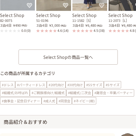
Select Shop
Select Shop
Select Shop
Select Shop
82-0075
51-0196
11-1582［S］
11-2073［L］
３泊４日
￥490
３泊４日
￥3,000
３泊４日
￥6,480
３泊４日
￥6,480
(税込)
(税込)
(税込)
(税
0.0
(0)
4.6
(14)
4.5
(38)
4.8
Select Shopの商品一覧へ
この商品が所属するカテゴリ
#ドレス
#パーティードレス
#20代向け
#30代向け
#SSサイズ
#Sサイズ
#結婚式/お呼ばれ
#ご親族様向け/結婚式
#結婚式/二次会
#謝恩会・卒業パーティー
#食事会・記念日ディナー
#成人式
#同窓会
#ネイビー(紺)
商品紹介＆おすすめ