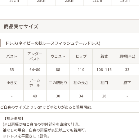
26cm
25cm
23cm
21cm
18cm
商品実寸サイズ
ドレス(ネイビーの総レースフィッシュテールドレス)
アンダー
バスト
ウェスト
ヒップ
着丈
肩幅(※1)
バスト
85
64~80
88
110
108 -116
33
アーム
ゆき丈
二の腕周り
袖の長さ
袖口
股下
ホール
-
48
30
34
26
-
ご自身のサイズより３cmほどゆとりがあると着用可能。
【補足事項】
(※1)肩幅は袖と身頃の切替部分を直線で計測。
袖なしの場合、自身の肩幅が表記以上でも着用可。
※ドレスを平置きにて計測。