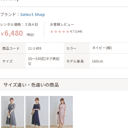
ブランド：
Select Shop
レンタル価格：３泊４日
お客様レビュー
6,480
4.7
(144)
￥
（税込）
ネイビー(紺)
商品コード
11-1499
カラー
SS〜S対応(タグ表記
サイズ
モデル身長
160cm
S)
サイズ違い・色違いの商品