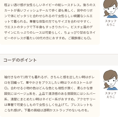
程よい透け感が女性らしいネイビーの総レースドレス。後ろのス
カートが長いフィッシュテールで歩く姿も美しく、背中のリボ
ンで体にピッタリと合わせられるので女性らしい綺麗なシルエ
スタッフ
ットで着られる。華奢な体型の方でもサイズを合わせやすく、
えりこ
ウエストのタックで下半身もすっきりカバー。ビスチェ風のデ
ザインにたっぷりのレースは可愛らしく、ちょっぴり甘めなネイ
ビーのドレスが着たい30代の方におすすめ。ご親族様にも◎。
コーデのポイント
袖付きなので1枚でも着れるが、きちんと感を出したい時はボレ
ロを羽織って、華やかさをプラスしたい時はラメのストールが
◎。合わせる小物の色はどんな色とも相性が良く、柔らかな雰
スタッフ
囲気にはベージュ系を、上品で清涼感のある雰囲気にはシルバー
えりこ
系、清楚にまとめたい時はネイビー系がおすすめ。アクセサリー
は華奢で可愛らしもので女性らしく仕上げて。ブレスレットも
こなれ感UP。下着の肩紐は透明かストラップのないものを。