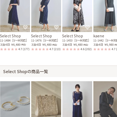
Select Shop
Select Shop
Select Shop
kaene
11-1484［S〜M対応］
11-1476［S〜M対応］
11-1453［S〜M対応］
11-1442［S〜M
３泊４日
￥6,480
３泊４日
￥6,480
３泊４日
￥6,480
３泊４日
￥6,980
(税込)
(税込)
(税込)
(税
4.7
(177)
4.7
(213)
4.6
(202)
4.7
Select Shopの商品一覧