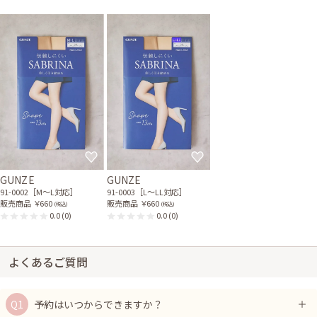
GUNZE
GUNZE
91-0002［M〜L対応］
91-0003［L〜LL対応］
販売商品
￥660
販売商品
￥660
(税込)
(税込)
0.0
(0)
0.0
(0)
よくあるご質問
予約はいつからできますか？