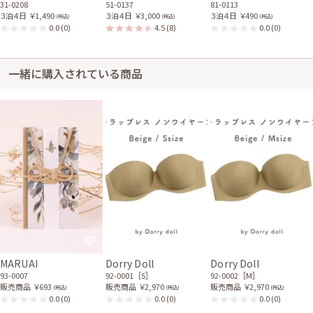
31-0208
51-0137
81-0113
３泊４日
￥1,490
３泊４日
￥3,000
３泊４日
￥490
(税込)
(税込)
(税込)
0.0
(0)
4.5
(8)
0.0
(0)
一緒に購入されている商品
MARUAI
Dorry Doll
Dorry Doll
93-0007
92-0001［S］
92-0002［M］
販売商品
￥693
販売商品
￥2,970
販売商品
￥2,970
(税込)
(税込)
(税込)
0.0
(0)
0.0
(0)
0.0
(0)