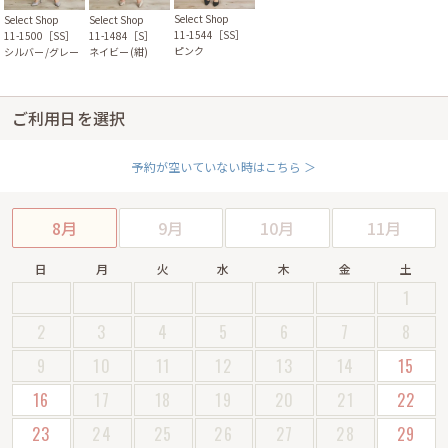
Select Shop
Select Shop
Select Shop
11-1544［SS］
11-1500［SS］
11-1484［S］
ピンク
シルバー/グレー
ネイビー(紺)
ご利用日を選択
予約が空いていない時はこちら ＞
8月
9月
10月
11月
日
月
火
水
木
金
土
1
2
3
4
5
6
7
8
9
10
11
12
13
14
15
16
17
18
19
20
21
22
23
24
25
26
27
28
29