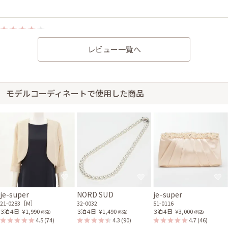
身長146cm【普段のサイズS~M】 (バスト：B65)
レビュー一覧へ
30代後半
2026/05/24
結婚式 (友人として)
サイズ感はぴったりで、丈感はひざ下でした。丈はふくらはぎで時々ヒー
ルがすそにひっかかる感がありましたが、階段以外ではそれほど気になり
ませんでした。肩幅がきつく、二の腕がそでにぴったりで余裕はなかったで
モデルコーディネートで使用した商品
す。持っている小物と合うようにアクセサリーもレンタルが出来て良かった
です。
レンタル/購入した商品
ゴールドのフラワーヘアク
パールとゴールドチェーン
リップ
の2連ブレスレット
81-0138
61-0043
je-super
NORD SUD
je-super
21-0283［M］
32-0032
51-0116
３泊４日
￥1,990
３泊４日
￥1,490
３泊４日
￥3,000
(税込)
(税込)
(税込)
4.5
(74)
4.3
(90)
4.7
(46)