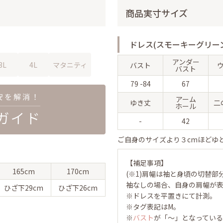
商品実寸サイズ
ドレス(スモーキーグリー
アンダー
3L
4L
マタニティ
バスト
バスト
79 -84
67
アーム
ゆき丈
二
ホール
-
42
ご自身のサイズより３cmほどゆ
【補足事項】
165cm
170cm
(※1)肩幅は袖と身頃の切替部
袖なしの場合、自身の肩幅が
ひざ下
29cm
ひざ下
26cm
※ドレスを平置きにて計測。
※タグ表記はM。
※
バスト
が「～」となってい