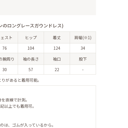
ンのロングレースガウンドレス)
ウェスト
ヒップ
着丈
肩幅(※1)
76
104
124
34
の腕周り
袖の長さ
袖口
股下
30
57
22
-
とりがあると着用可能。
分を直線で計測。
表記以上でも着用可。
るのは、ゴムが入っているから。