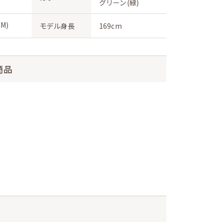
グリーン(緑)
M)
モデル身長
169cm
商品