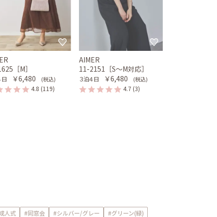
ER
AIMER
-1625［M］
11-2151［S〜M対応］
￥6,480
￥6,480
４日
３泊４日
(税込)
(税込)
4.8
(119)
4.7
(3)
#成人式
#同窓会
#シルバー/グレー
#グリーン(緑)