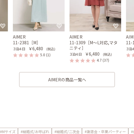
AIMER
AIMER
AIM
11-2381［M］
11-1309［M〜L対応,マタ
11
ニティ］
￥6,480
３泊４日
３泊
(税込)
￥6,480
３泊４日
(税込)
5.0
(1)
4.7
(37)
AIMERの商品一覧へ
#Mサイズ
#結婚式/お呼ばれ
#結婚式/二次会
#謝恩会・卒業パーティー