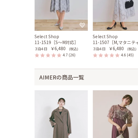
Select Shop
Select Shop
11-1519［S〜M対応］
11-1507［M,マタニテ
￥6,480
￥6,480
３泊４日
３泊４日
(税込)
(税込)
4.7
(26)
4.6
(45)
AIMERの商品一覧