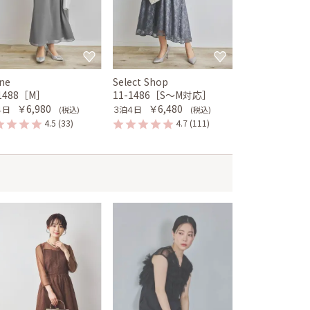
ne
Select Shop
-1488［M］
11-1486［S〜M対応］
￥6,980
￥6,480
４日
３泊４日
(税込)
(税込)
4.5
(33)
4.7
(111)