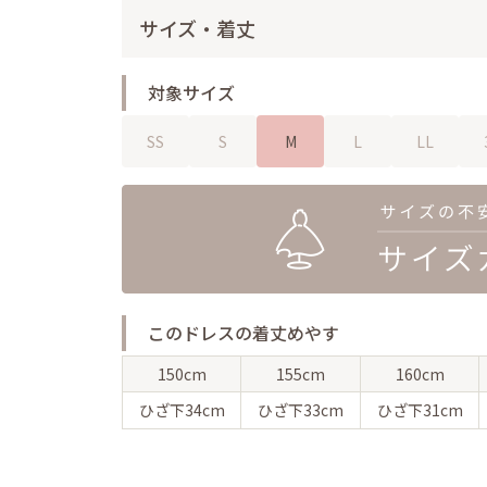
サイズ・着丈
対象サイズ
SS
S
M
L
LL
このドレスの着丈めやす
150cm
155cm
160cm
ひざ下
34cm
ひざ下
33cm
ひざ下
31cm