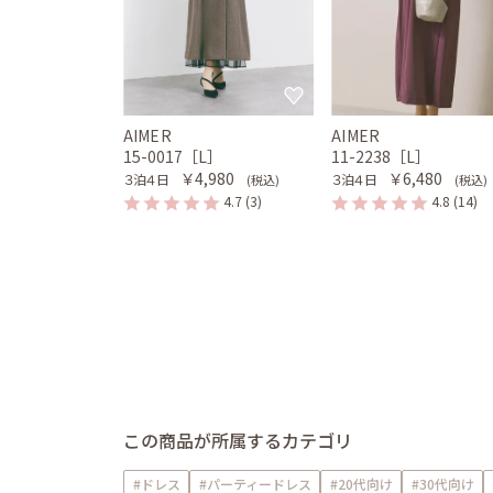
AIMER
AIMER
15-0017［L］
11-2238［L］
￥4,980
￥6,480
３泊４日
３泊４日
(税込)
(税込)
4.7
(3)
4.8
(14)
この商品が所属するカテゴリ
#ドレス
#パーティードレス
#20代向け
#30代向け