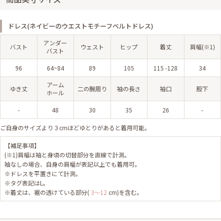
ドレス(ネイビーのウエストモチーフベルトドレス)
アンダー
バスト
ウェスト
ヒップ
着丈
肩幅(※1)
バスト
96
64~84
89
105
115 -128
34
アーム
ゆき丈
二の腕周り
袖の長さ
袖口
股下
ホール
-
48
30
35
26
-
ご自身のサイズより３cmほどゆとりがあると着用可能。
【補足事項】
(※1)肩幅は袖と身頃の切替部分を直線で計測。
袖なしの場合、自身の肩幅が表記以上でも着用可。
※ドレスを平置きにて計測。
※タグ表記はL。
※着丈は、裾の透けている部分(
3〜12
cm)を含む。