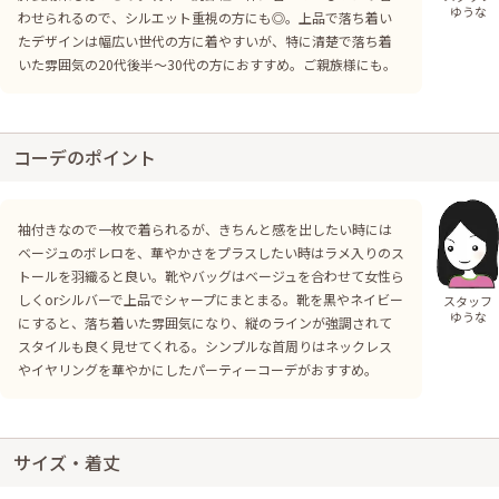
ゆうな
わせられるので、シルエット重視の方にも◎。上品で落ち着い
たデザインは幅広い世代の方に着やすいが、特に清楚で落ち着
いた雰囲気の20代後半〜30代の方におすすめ。ご親族様にも。
コーデのポイント
袖付きなので一枚で着られるが、きちんと感を出したい時には
ベージュのボレロを、華やかさをプラスしたい時はラメ入りのス
トールを羽織ると良い。靴やバッグはベージュを合わせて女性ら
しくorシルバーで上品でシャープにまとまる。靴を黒やネイビー
スタッフ
ゆうな
にすると、落ち着いた雰囲気になり、縦のラインが強調されて
スタイルも良く見せてくれる。シンプルな首周りはネックレス
やイヤリングを華やかにしたパーティーコーデがおすすめ。
サイズ・着丈