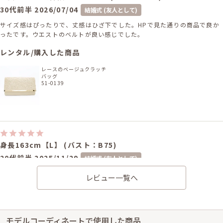
30代前半
2026/07/04
結婚式 (友人として)
サイズ感はぴったりで、丈感はひざ下でした。HPで見た通りの商品で良か
ったです。ウエストのベルトが良い感じでした。
レンタル/購入した商品
レースのベージュクラッチ
バッグ
51-0139
身長163cm【L】 (バスト：B75)
20代前半
2025/11/29
結婚式 (友人として)
サイズはぴったりで丈はひざ下でした。状態がとてもよく満足です。
レビュー一覧へ
レンタル/購入した商品
ベージュシャンタンの九分
袖ボレロ
モデルコーディネートで使用した商品
21-0307