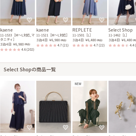
kaene
kaene
REPLETE
Select Shop
11-1533［M〜L対応,マ
11-1521［M〜L対応］
11-1501［L］
11-1462［L］
タニティ］
３泊４日
￥6,980
３泊４日
￥6,480
３泊４日
￥6,480
(税込)
(税込)
(税
３泊４日
￥6,980
4.7
(21)
4.7
(22)
4.4
(税込)
4.6
(202)
Select Shopの商品一覧
NEW