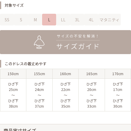
対象サイズ
SS
S
M
L
LL
3L
4L
マタニティ
このドレスの着丈めやす
150cm
155cm
160cm
165cm
170cm
ひざ下
ひざ下
ひざ下
ひざ下
ひざ下
25cm
24cm
22cm
20cm
17cm
〜
〜
〜
〜
〜
ひざ下
ひざ下
ひざ下
ひざ下
ひざ下
38cm
37cm
35cm
33cm
30cm
商品実寸サイズ