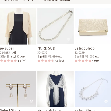
身長170cm【Lサイズ】 (バスト：C75)
20代後半
2025/09/14
結婚式 (友人として)
サイズはやや小さく、丈はひざ下でした。 ネイビーのドレスとても可愛か
ったです! また使用させてもらおうと思います。 カバンもクリーム色がとて
もドレスに映えて良かったです!
je-super
NORD SUD
Select Shop
21-0283［M］
32-0032
51-0139
レンタル/購入した商品
３泊４日
￥1,990
３泊４日
￥1,490
３泊４日
￥3,000
(税込)
(税込)
(税込)
4.5
(74)
4.3
(90)
4.9
(9)
ベージュのレター型クラッ
チバッグ
51-0137
Select Shop
Brilliantstage
Select Shop