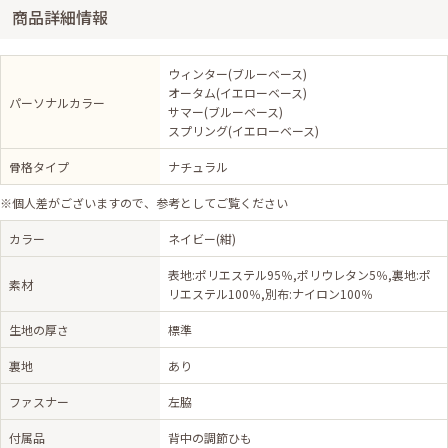
商品詳細情報
ウィンター(ブルーベース)
オータム(イエローベース)
パーソナルカラー
サマー(ブルーベース)
スプリング(イエローベース)
骨格タイプ
ナチュラル
※個人差がございますので、参考としてご覧ください
カラー
ネイビー(紺)
表地:ポリエステル95％,ポリウレタン5％,裏地:ポ
素材
リエステル100％,別布:ナイロン100％
生地の厚さ
標準
裏地
あり
ファスナー
左脇
付属品
背中の調節ひも