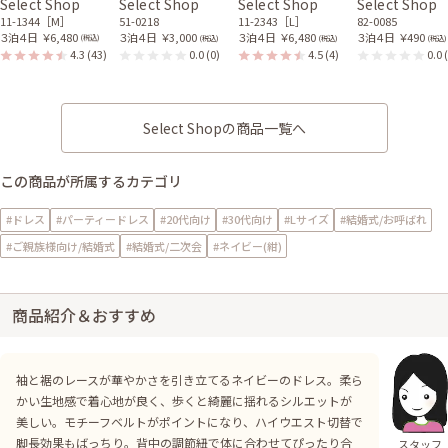
Select Shop
Select Shop
Select Shop
Select Shop
11-1344［M］
51-0218
11-2343［L］
82-0085
３泊４日
￥6,480
３泊４日
￥3,000
３泊４日
￥6,480
３泊４日
￥490
(税込)
(税込)
(税込)
(税込)
4.3
(43)
0.0
(0)
4.5
(4)
0.0
Select Shopの商品一覧へ
この商品が所属するカテゴリ
#ドレス
#パーティードレス
#20代向け
#30代向け
#Lサイズ
#結婚式/お呼ばれ
#ご親族様向け/結婚式
#結婚式/二次会
#ネイビー(紺)
商品紹介＆おすすめ
袖と裾のレースが華やかさを引き立てるネイビーのドレス。柔ら
かい生地感で着心地が良く、歩くと綺麗に揺れるシルエットが
美しい。モチーフベルトがポイントになり、ハイウエスト切替で
脚長効果もばっちり。背中の調節紐で体に合わせてぴったり合
スタッフ