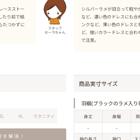
レースストー
シルバーラメが目立って軽や
したり前で結
など、濃い色のドレスにも合
もたつかずに
ンクなど、薄い色のドレスと
スタッフ
ど、強いカラードレスと合わ
セーラちゃん
で注意。
商品実寸サイズ
羽織(ブラックのラメ入り
3L
4L
マタニティ
身丈
身幅
肩
-
-
袖の長さ
袖口
ス