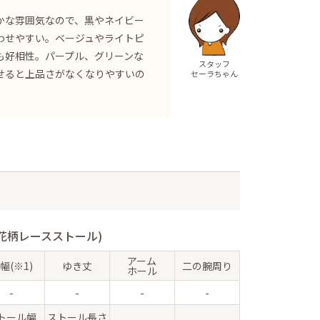
かな雰囲気なので、黒やネイビー
わせやすい。ベージュやライトピ
も好相性。パープル、グリーンな
スタッフ
せると上品さがなくなりやすいの
セーラちゃん
花柄レースストール)
アーム
幅(※1)
ゆき丈
二の腕周り
ホール
-
-
-
-
トール幅
ストール長さ