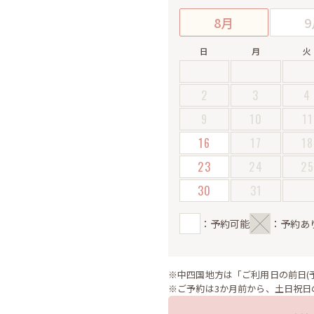
8月
9
日
月
火
2
3
4
9
10
11
16
17
18
23
24
2
30
31
：予約可能
：予約あ
※中四国地方は「ご利用日の前日(
※ご予約は3か月前から、土日祝日