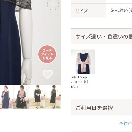
S〜L対応(
サイズ
サイズ違い・色違いの
Select Shop
21-0035［S］
ピンク
ご利用日を選択
予約が