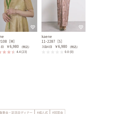
ne
kaene
-2108［M］
11-2287［S］
￥6,980
￥6,980
４日
３泊４日
(税込)
(税込)
4.4
(23)
0.0
(0)
#食事会・記念日ディナー
#成人式
#同窓会