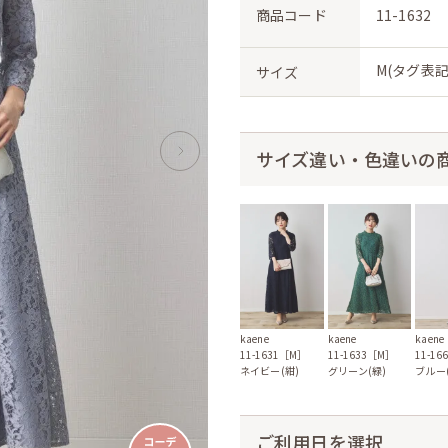
商品コード
11-1632
M(タグ表記
サイズ
サイズ違い・色違いの
kaene
kaene
kaene
11-1631［M］
11-1633［M］
11-1
ネイビー(紺)
グリーン(緑)
ブルー(
ご利用日を選択