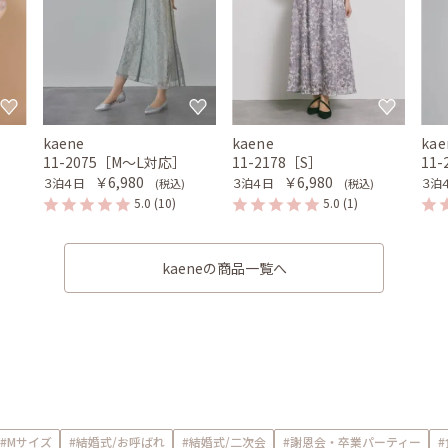
kaene
kaene
kae
11-2075［M〜L対応］
11-2178［S］
11
￥6,980
￥6,980
３泊４日
３泊４日
３泊
(税込)
(税込)
5.0
(10)
5.0
(1)
kaeneの商品一覧へ
#Mサイズ
#結婚式/お呼ばれ
#結婚式/二次会
#謝恩会・卒業パーティー