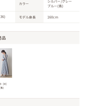
シルバー/グレー
カラー
ブルー(青)
36)
モデル身長
160cm
商品
669［M］
青)