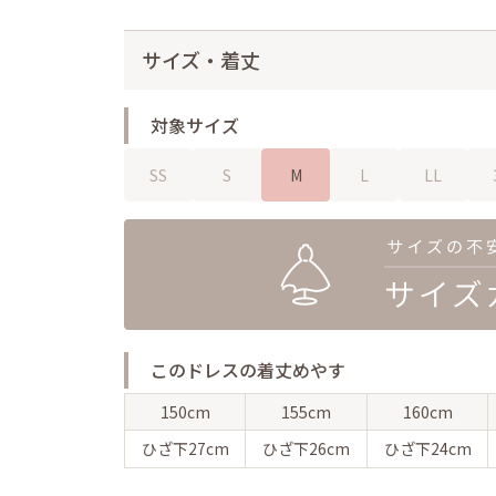
サイズ・着丈
対象サイズ
SS
S
M
L
LL
このドレスの着丈めやす
150cm
155cm
160cm
ひざ下
27cm
ひざ下
26cm
ひざ下
24cm