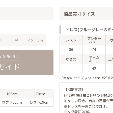
商品実寸サイズ
ドレス(ブルーグレーのミ
アンダー
3L
4L
マタニティ
バスト
バスト
86
74
アーム
ゆき丈
二
ホール
-
42
ご自身のサイズより３cmほどゆ
【補足事項】
165cm
170cm
(※1)肩幅は袖と身頃の切替部
袖なしの場合、自身の肩幅が
ひざ下
22cm
ひざ下
19cm
※ドレスを平置きにて計測。
※タグ表記は36。