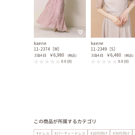
kaene
kaene
11-2374［M］
11-2349［S］
￥6,980
￥6,480
３泊４日
３泊４日
(税込)
(税込)
0.0
(0)
0.0
(0)
この商品が所属するカテゴリ
#ドレス
#パーティードレス
#20代向け
#30代向け