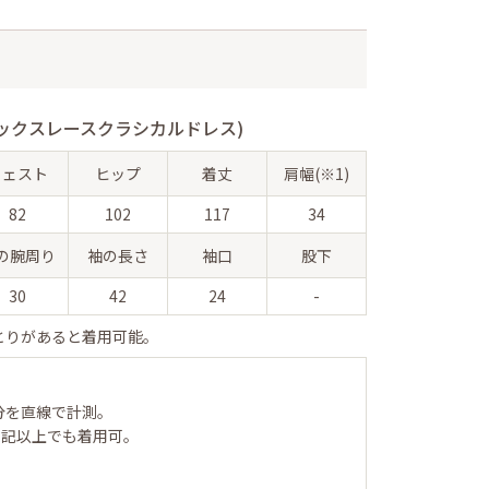
ックスレースクラシカルドレス)
ウェスト
ヒップ
着丈
肩幅(※1)
82
102
117
34
の腕周り
袖の長さ
袖口
股下
30
42
24
-
とりがあると着用可能。
分を直線で計測。
表記以上でも着用可。