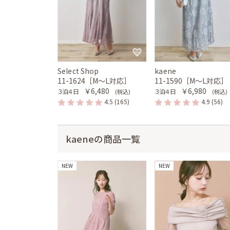
Select Shop
kaene
11-1624［M〜L対応］
11-1590［M〜L対応］
￥6,480
￥6,980
３泊４日
３泊４日
(税込)
(税込)
4.5
(165)
4.9
(56)
kaeneの商品一覧
NEW
NEW