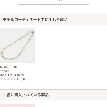
サイズはぴったりで、丈はひざ下でした。 今回パンツスタイルでゆるっと
履きたかったので注文しました。 丈が長すぎないか不安でしたが、ちょう
どよく、履き心地もゆったり履けて良い感じでした。
モデルコーディネートで使用した商品
レンタル/購入した商品
WHITE JOOAセレモニージ
ャケット
21-0065CM
身長150cm【Mサイズ】 (バスト:B75)
40代前半
2025/04/12
結婚式 (二次会)
NORD SUD
32-0032
サイズはやや大きかったです。
３泊４日
￥1,490
(税込)
4.3
(90)
レンタル/購入した商品
WHITE JOOAセレモニージ
ャケット
一緒に購入されている商品
21-0065CM