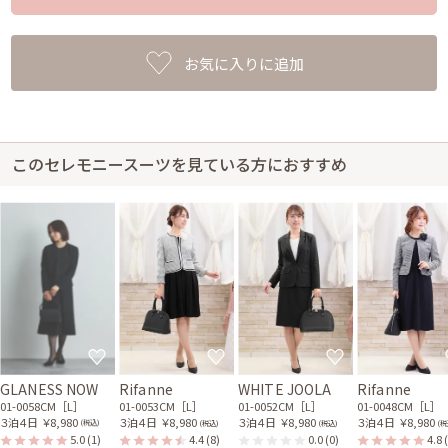
お気に入りに追加
このセレモニースーツを見ている方におすすめ
GLANESS NOW
Rifanne
WHITE JOOLA
Rifanne
01-0058CM［L］
01-0053CM［L］
01-0052CM［L］
01-0048CM［L］
３泊４日
￥8,980
３泊４日
￥8,980
３泊４日
￥8,980
３泊４日
￥8,980
(税込)
(税込)
(税込)
(税
5.0
(1)
4.4
(8)
0.0
(0)
4.8