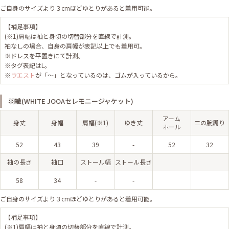
ご自身のサイズより３cmほどゆとりがあると着用可能。
【補足事項】
(※1)肩幅は袖と身頃の切替部分を直線で計測。
袖なしの場合、自身の肩幅が表記以上でも着用可。
※ドレスを平置きにて計測。
※タグ表記はL。
※
ウエスト
が「～」となっているのは、ゴムが入っているから。
羽織(WHITE JOOAセレモニージャケット)
アーム
身丈
身幅
肩幅(※1)
ゆき丈
二の腕周り
ホール
52
43
39
-
52
32
袖の長さ
袖口
ストール幅
ストール長さ
58
34
-
-
ご自身のサイズより３cmほどゆとりがあると着用可能。
【補足事項】
(※1)肩幅は袖と身頃の切替部分を直線で計測。