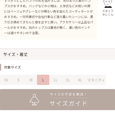
すっきりとしたパンツの形を活かすには、先の尖った黒のパン
プスがおすすめ。バッグなどの小物は、入学式などお祝いの席
スタッフ
にはベージュやグレーなどの明るい色を加えたコーディネートが
かじくん
おすすめ。一方卒業式や会社行事など落ち着いたシーンには、黒
で引き締めてきちんと感を出すと良い。アクセサリーは上品なパ
ールがおすすめ。白のトップスは裏地が無く、濃い色のインナ
ーは透けやすいので注意。
サイズ・着丈
対象サイズ
SS
S
M
L
LL
3L
4L
マタニティ