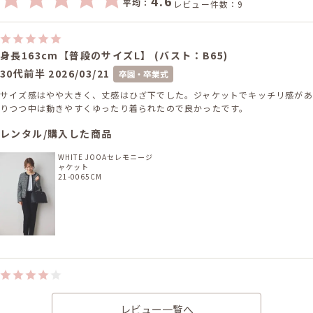
4.6
平均：
レビュー件数：9
身長163cm【普段のサイズL】 (バスト：B65)
30代前半
2026/03/21
卒園・卒業式
サイズ感はやや大きく、丈感はひざ下でした。ジャケットでキッチリ感があ
りつつ中は動きやすくゆったり着られたので良かったです。
レンタル/購入した商品
WHITE JOOAセレモニージ
ャケット
21-0065CM
身長156cm【Mサイズ】 (バスト：E75)
レビュー一覧へ
30代後半
2025/05/03
入園・入学式