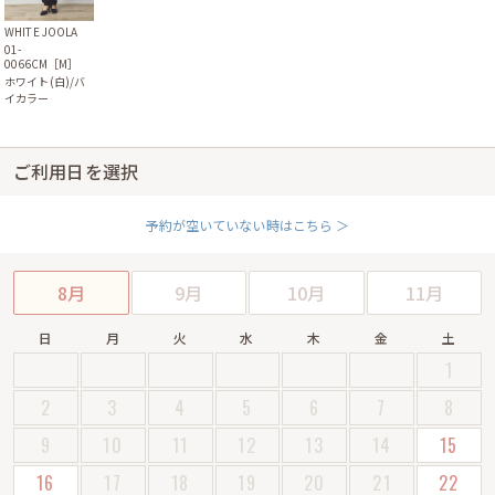
WHITE JOOLA
01-
0066CM［M］
ホワイト(白)/バ
イカラー
ご利用日を選択
予約が空いていない時はこちら ＞
8月
9月
10月
11月
日
月
火
水
木
金
土
1
2
3
4
5
6
7
8
9
10
11
12
13
14
15
16
17
18
19
20
21
22