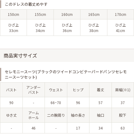
このドレスの着丈めやす
150cm
155cm
160cm
165cm
170cm
ひざ上
ひざ上
ひざ上
ひざ上
ひざ上
33cm
34cm
36cm
38cm
41cm
商品実寸サイズ
セレモニースーツ(ブラックのツイードコンビテーパードパンツセレモ
ニースーツセット)
アンダー
バスト
ウェスト
ヒップ
着丈
肩幅(※1)
バスト
90
-
66~70
96
57
37
アーム
ゆき丈
二の腕周り
袖の長さ
袖口
股下
ホール
-
46
-
17
34
63