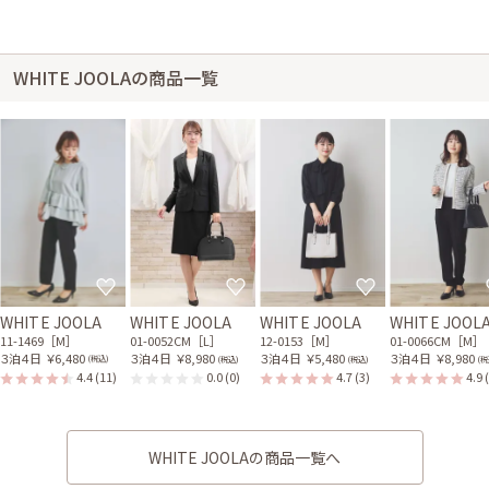
WHITE JOOLAの商品一覧
WHITE JOOLA
WHITE JOOLA
WHITE JOOLA
WHITE JOOL
11-1469［M］
01-0052CM［L］
12-0153［M］
01-0066CM［M］
３泊４日
￥6,480
３泊４日
￥8,980
３泊４日
￥5,480
３泊４日
￥8,980
(税込)
(税込)
(税込)
(税
4.4
(11)
0.0
(0)
4.7
(3)
4.9
WHITE JOOLAの商品一覧へ