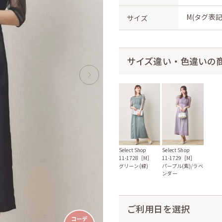
M(タグ表記
サイズ
サイズ違い・色違いの
Select Shop
Select Shop
11-1728［M］
11-1729［M］
グリーン(緑)
パープル(紫)/ラベ
ンダー
ご利用日を選択