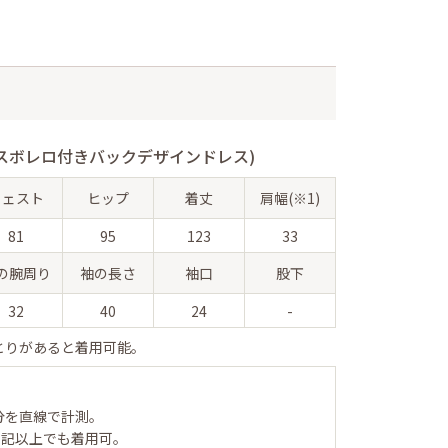
スボレロ付きバックデザインドレス)
ウェスト
ヒップ
着丈
肩幅(※1)
81
95
123
33
の腕周り
袖の長さ
袖口
股下
32
40
24
-
とりがあると着用可能。
分を直線で計測。
表記以上でも着用可。