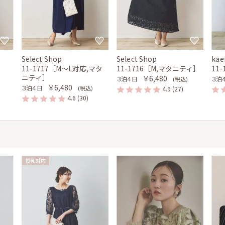
Select Shop
Select Shop
kae
11-1717［M〜L対応,マタ
11-1716［M,マタニティ］
11
ニティ］
￥6,480
３泊４日
３泊
(税込)
￥6,480
３泊４日
(税込)
4.9
(27)
4.6
(30)
授乳対応