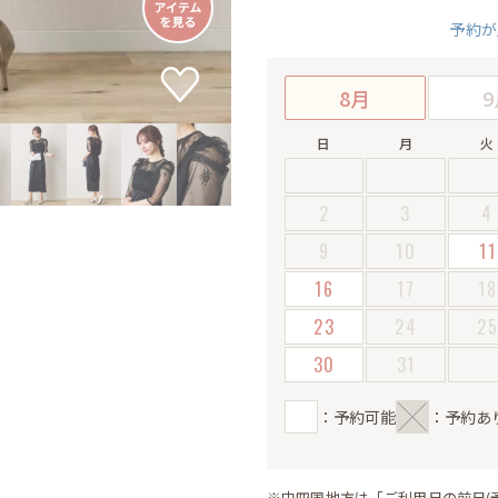
予約が
8月
9
日
月
火
2
3
4
9
10
11
16
17
18
23
24
2
30
31
：予約可能
：予約あ
※中四国地方は「ご利用日の前日(