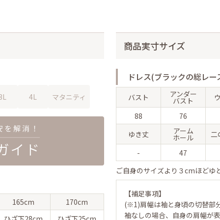
商品実寸サイズ
ドレス(ブラックの総レー
アンダー
3L
4L
マタニティ
バスト
バスト
88
76
アーム
ゆき丈
二
ホール
-
47
ご自身のサイズより３cmほどゆ
【補足事項】
165cm
170cm
(※1)肩幅は袖と身頃の切替部
袖なしの場合、自身の肩幅が
ひざ下
28cm
ひざ下
25cm