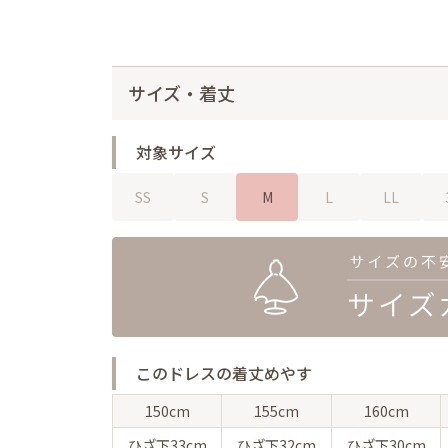
サイズ・着丈
対象サイズ
SS
S
M
L
LL
このドレスの着丈めやす
150cm
155cm
160cm
ひざ下
33cm
ひざ下
32cm
ひざ下
30cm