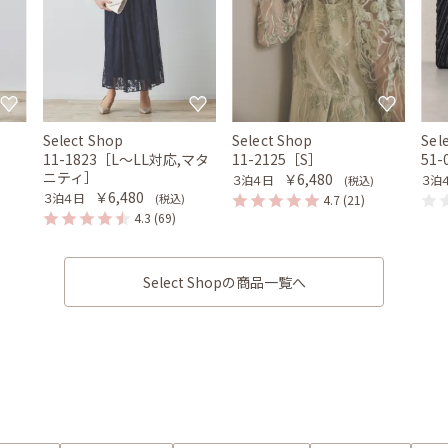
Select Shop
Select Shop
Sel
］
11-1823［L〜LL対応,マタ
11-2125［S］
51-
ニティ］
￥6,480
３泊４日
３泊
(税込)
￥6,480
３泊４日
(税込)
4.7
(21)
4.3
(69)
Select Shopの商品一覧へ