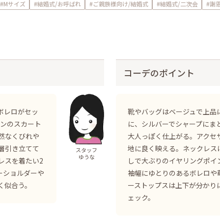
#Mサイズ
#結婚式/お呼ばれ
#ご親族様向け/結婚式
#結婚式/二次会
#謝
コーデのポイント
ボレロがセッ
靴やバッグはベージュで上品
インのスカート
に、シルバーでシャープにま
然なくびれや
大人っぽく仕上がる。アクセ
層引き立てて
地に良く映える。ネックレス
スタッフ
ゆうな
レスを着たい2
しで大ぶりのイヤリングポイ
ーショルダーや
袖幅にゆとりのあるボレロや
く似合う。
ーストップスは上下が分かり
ェック。