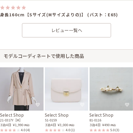
身長160cm【Sサイズ(Mサイズよりの)】 (バスト：E65)
30代前半
2025/05/25
結婚式 (友人として)
レビュー一覧へ
サイズはぴったりで、丈はひざ下でした。 写真通り、イメージ通りで着用
できました。
レンタル/購入した商品
モデルコーディネートで使用した商品
ブラックのクラフトレース
マーメイドドレス
11-1850
Select Shop
Select Shop
Select Shop
21-0317Y［M］
51-0159
81-0116
３泊４日
￥1,990
３泊４日
￥3,000
３泊４日
￥490
(税込)
(税込)
(税込)
4.0
(4)
4.0
(1)
5.0
(3)