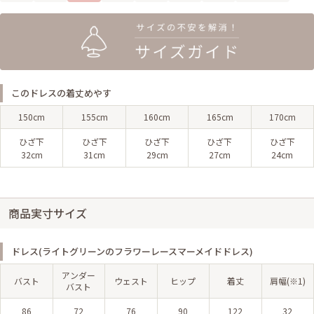
このドレスの着丈めやす
150cm
155cm
160cm
165cm
170cm
ひざ下
ひざ下
ひざ下
ひざ下
ひざ下
32cm
31cm
29cm
27cm
24cm
商品実寸サイズ
ドレス(ライトグリーンのフラワーレースマーメイドドレス)
アンダー
バスト
ウェスト
ヒップ
着丈
肩幅(※1)
バスト
86
72
76
90
122
32