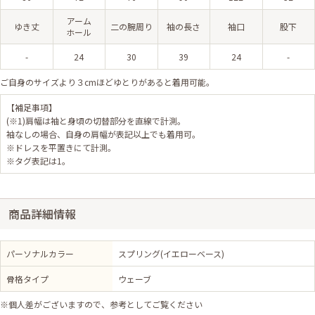
アーム
ゆき丈
二の腕周り
袖の長さ
袖口
股下
ホール
-
24
30
39
24
-
ご自身のサイズより３cmほどゆとりがあると着用可能。
【補足事項】
(※1)肩幅は袖と身頃の切替部分を直線で計測。
袖なしの場合、自身の肩幅が表記以上でも着用可。
※ドレスを平置きにて計測。
※タグ表記は1。
商品詳細情報
パーソナルカラー
スプリング(イエローベース)
骨格タイプ
ウェーブ
※個人差がございますので、参考としてご覧ください