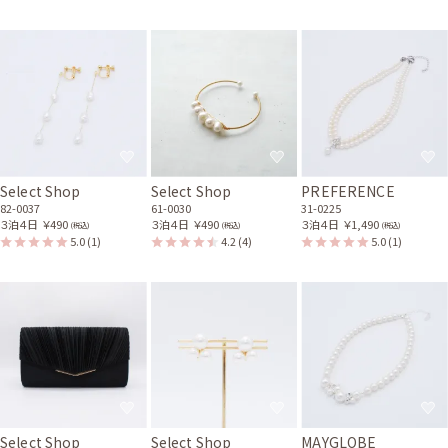
Select Shop
Select Shop
PREFERENCE
82-0037
61-0030
31-0225
３泊４日
￥490
３泊４日
￥490
３泊４日
￥1,490
(税込)
(税込)
(税込)
5.0
(1)
4.2
(4)
5.0
(1)
Select Shop
Select Shop
MAYGLOBE