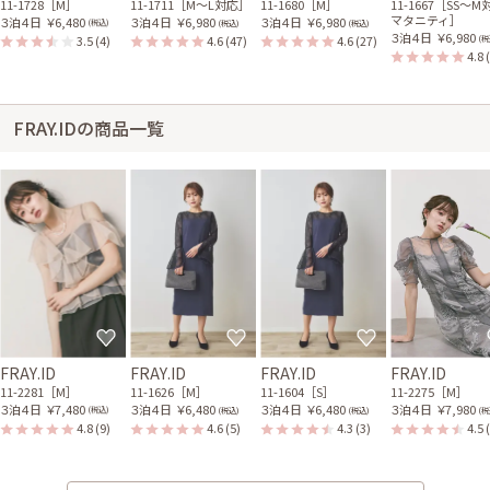
11-1728［M］
11-1711［M〜L対応］
11-1680［M］
11-1667［SS〜M
マタニティ］
３泊４日
￥6,480
３泊４日
￥6,980
３泊４日
￥6,980
(税込)
(税込)
(税込)
３泊４日
￥6,980
3.5
(4)
4.6
(47)
4.6
(27)
(税
4.8
FRAY.IDの商品一覧
FRAY.ID
FRAY.ID
FRAY.ID
FRAY.ID
11-2281［M］
11-1626［M］
11-1604［S］
11-2275［M］
３泊４日
￥7,480
３泊４日
￥6,480
３泊４日
￥6,480
３泊４日
￥7,980
(税込)
(税込)
(税込)
(税
4.8
(9)
4.6
(5)
4.3
(3)
4.5