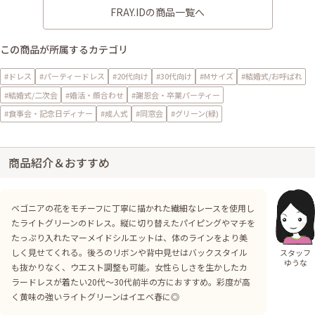
FRAY.IDの商品一覧へ
この商品が所属するカテゴリ
#ドレス
#パーティードレス
#20代向け
#30代向け
#Mサイズ
#結婚式/お呼ばれ
#結婚式/二次会
#婚活・顔合わせ
#謝恩会・卒業パーティー
#食事会・記念日ディナー
#成人式
#同窓会
#グリーン(緑)
商品紹介＆おすすめ
ベゴニアの花をモチーフに丁寧に描かれた繊細なレースを使用し
たライトグリーンのドレス。縦に切り替えたパイピングやマチを
たっぷり入れたマーメイドシルエットは、体のラインをより美
しく見せてくれる。後ろのリボンや背中見せはバックスタイル
スタッフ
ゆうな
も抜かりなく、ウエスト調整も可能。女性らしさを生かしたカ
ラードレスが着たい20代〜30代前半の方におすすめ。彩度が高
く黄味の強いライトグリーンはイエベ春に◎