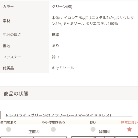
カラー
グリーン(緑)
本体:ナイロン71％,ポリエステル24％,ポリウレタ
素材
ン5％,キャミソール:ポリエステル100％
生地の厚さ
標準
裏地
あり
ファスナー
背中
付属品
キャミソール
商品の状態
ドレス(ライトグリーンのフラワーレースマーメイドドレス)
使用感あり
やや使用感あり
良い
非常に良い
正面図
背面図