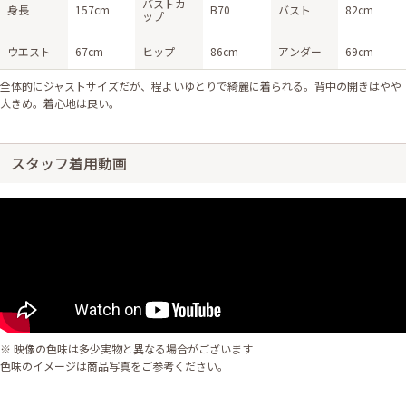
バストカ
身長
157cm
B70
バスト
82cm
ップ
ウエスト
67cm
ヒップ
86cm
アンダー
69cm
全体的にジャストサイズだが、程よいゆとりで綺麗に着られる。背中の開きはやや
大きめ。着心地は良い。
スタッフ着用動画
※ 映像の色味は多少実物と異なる場合がございます
色味のイメージは商品写真をご参考ください。