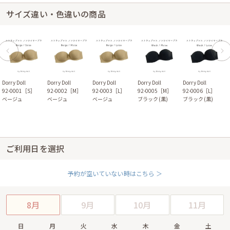
サイズ違い・色違いの商品
Dorry Doll
Dorry Doll
Dorry Doll
Dorry Doll
Dorry Doll
92-0001［S］
92-0002［M］
92-0003［L］
92-0005［M］
92-0006［L］
ベージュ
ベージュ
ベージュ
ブラック(黒)
ブラック(黒)
ご利用日を選択
予約が空いていない時はこちら ＞
8月
9月
10月
11月
日
月
火
水
木
金
土