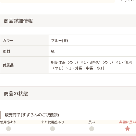
商品詳細情報
カラー
ブルー(青)
素材
紙
明朝体寿（のし）×1・お祝い（のし）×1・無地
付属品
（のし）×1・外袋・中袋・水引
商品の状態
販売商品(すずらんのご祝儀袋)
使用感あり
やや使用感あり
良い
非常に良い