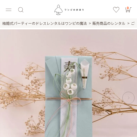
0
結婚式パーティーのドレスレンタルはワンピの魔法
販売商品のレンタル
ご