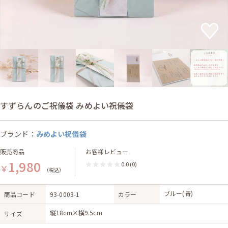
すずらんのご祝儀袋 みめよい祝儀袋
ブランド：
みめよい祝儀袋
販売商品
お客様レビュー
1,980
0.0
(0)
￥
（税込）
ブルー(青)
商品コード
93-0003-1
カラー
縦18cm×横9.5cm
サイズ