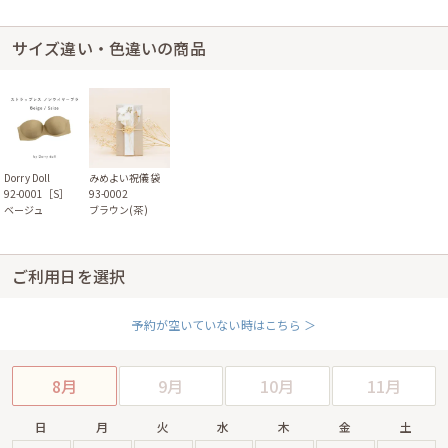
サイズ違い・色違いの商品
Dorry Doll
みめよい祝儀袋
92-0001［S］
93-0002
ベージュ
ブラウン(茶)
ご利用日を選択
予約が空いていない時はこちら ＞
8月
9月
10月
11月
日
月
火
水
木
金
土