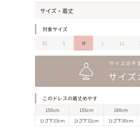
サイズ・着丈
対象サイズ
SS
S
M
L
LL
このドレスの着丈めやす
150cm
155cm
160cm
ひざ下
33cm
ひざ下
32cm
ひざ下
30cm