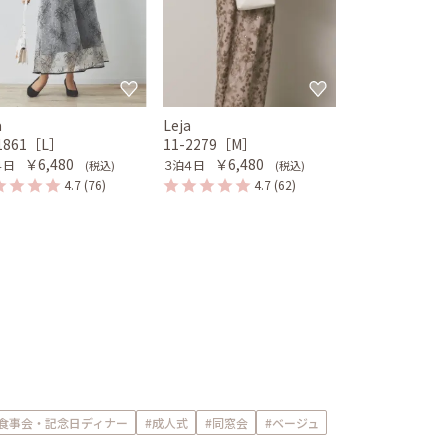
a
Leja
-1861［L］
11-2279［M］
￥6,480
￥6,480
４日
３泊４日
(税込)
(税込)
4.7
(76)
4.7
(62)
#食事会・記念日ディナー
#成人式
#同窓会
#ベージュ