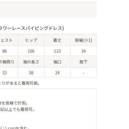
ラワーレースパイピングドレス)
ウェスト
ヒップ
着丈
肩幅(※1)
86
106
123
34
の腕周り
袖の長さ
袖口
股下
32
38
24
-
とりがあると着用可能。
分を直線で計測。
表記以上でも着用可。
(
15
cm)を含む。