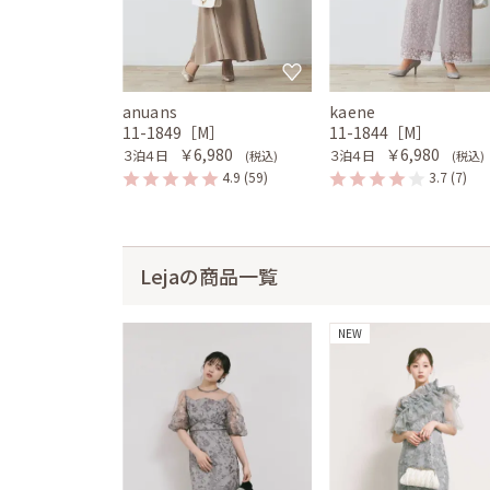
anuans
kaene
11-1849［M］
11-1844［M］
￥6,980
￥6,980
３泊４日
３泊４日
(税込)
(税込)
4.9
(59)
3.7
(7)
Lejaの商品一覧
NEW