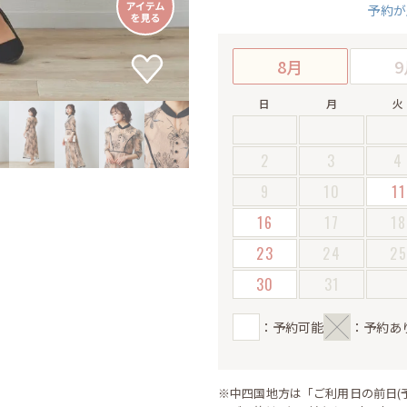
予約が
8月
9
日
月
火
2
3
4
9
10
11
16
17
18
23
24
2
30
31
：予約可能
：予約あ
※中四国地方は「ご利用日の前日(