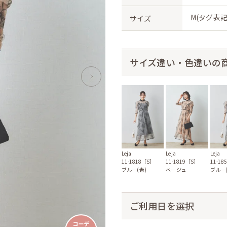
M(タグ表記
サイズ
サイズ違い・色違いの
Leja
Leja
Leja
11-1818［S］
11-1819［S］
11-1
ブルー(青)
ベージュ
ブルー(
ご利用日を選択