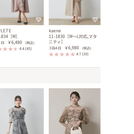
PLETE
kaene
-1834［M］
11-1830［M〜L対応,マタ
ニティ］
￥6,480
４日
(税込)
￥6,980
３泊４日
(税込)
4.4
(45)
4.7
(30)