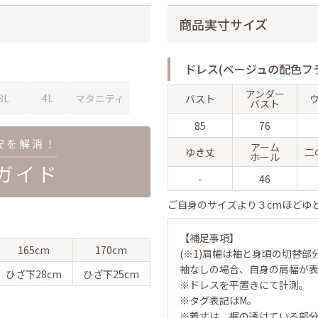
商品実寸サイズ
ドレス(ベージュの配色フ
アンダー
3L
4L
マタニティ
バスト
バスト
85
76
アーム
ゆき丈
二
ホール
-
46
ご自身のサイズより３cmほどゆ
【補足事項】
165cm
170cm
(※1)肩幅は袖と身頃の切替部
袖なしの場合、自身の肩幅が
ひざ下
28cm
ひざ下
25cm
※ドレスを平置きにて計測。
※タグ表記はM。
※着丈は、裾の透けている部分