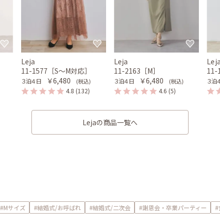
Leja
Leja
Lej
11-1577［S〜M対応］
11-2163［M］
11
￥6,480
￥6,480
３泊４日
３泊４日
３泊
(税込)
(税込)
4.8
(132)
4.6
(5)
Lejaの商品一覧へ
#Mサイズ
#結婚式/お呼ばれ
#結婚式/二次会
#謝恩会・卒業パーティー