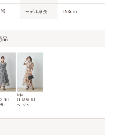
M)
モデル身長
158cm
商品
Leja
852［M］
11-1860［L］
青)
ベージュ