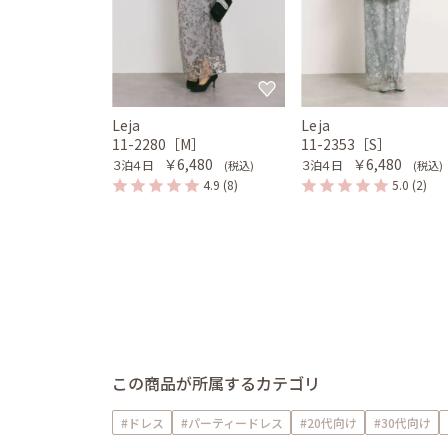
Leja
Leja
11-2280［M］
11-2353［S］
￥6,480
￥6,480
３泊４日
３泊４日
(税込)
(税込)
4.9
(8)
5.0
(2)
この商品が所属するカテゴリ
#ドレス
#パーティードレス
#20代向け
#30代向け