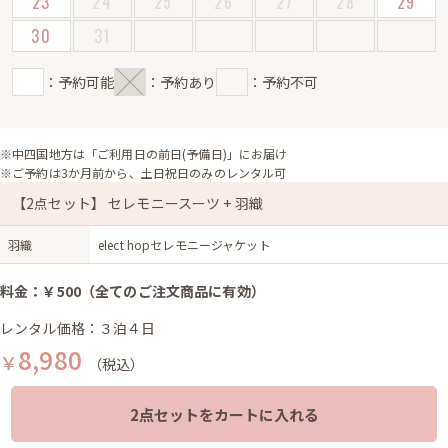
23
24
25
26
27
28
29
30
31
：予約可能
：予約あり
：予約不可
※中四国地方は「ご利用日の前日(予備日)」にお届け
※ご予約は3か月前から、土日祝日のみのレンタル可
【2点セット】 セレモニースーツ + 羽織
羽織
elect hopセレモニージャケット
料金：￥500（全てのご注文商品に有効）
レンタル価格：３泊４日
8,980
￥
（税込）
2点セットをカートに入れる