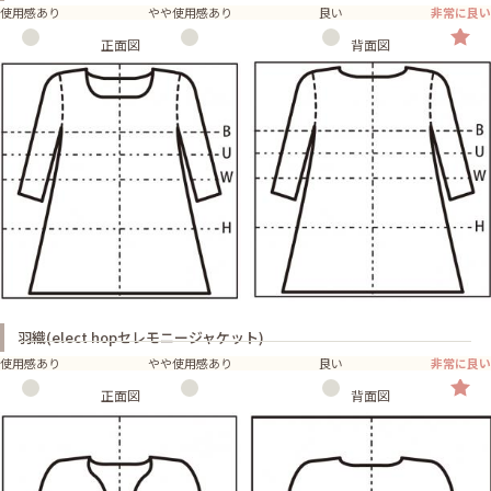
使用感あり
やや使用感あり
良い
非常に良い
正面図
背面図
羽織(elect hopセレモニージャケット)
使用感あり
やや使用感あり
良い
非常に良い
正面図
背面図