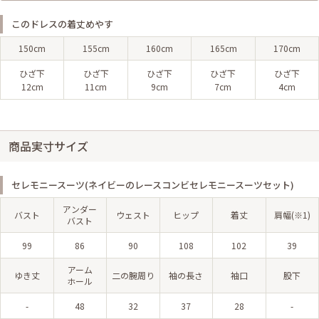
このドレスの着丈めやす
150cm
155cm
160cm
165cm
170cm
ひざ下
ひざ下
ひざ下
ひざ下
ひざ下
12cm
11cm
9cm
7cm
4cm
商品実寸サイズ
セレモニースーツ(ネイビーのレースコンビセレモニースーツセット)
アンダー
バスト
ウェスト
ヒップ
着丈
肩幅(※1)
バスト
99
86
90
108
102
39
アーム
ゆき丈
二の腕周り
袖の長さ
袖口
股下
ホール
-
48
32
37
28
-