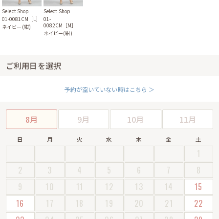
Select Shop
Select Shop
01-0081CM［L］
01-
0082CM［M］
ネイビー(紺)
ネイビー(紺)
ご利用日を選択
予約が空いていない時はこちら ＞
8月
9月
10月
11月
日
月
火
水
木
金
土
1
2
3
4
5
6
7
8
9
10
11
12
13
14
15
16
17
18
19
20
21
22