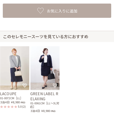
お気に入りに追加
このセレモニースーツを見ている方におすすめ
LACOUPE
GREEN LABEL R
01-0072CM［LL］
ELAXING
３泊４日
￥8,980
(税込)
01-0061CM［LL〜3L対
5.0
(2)
応］
３泊４日
￥8,980
(税込)