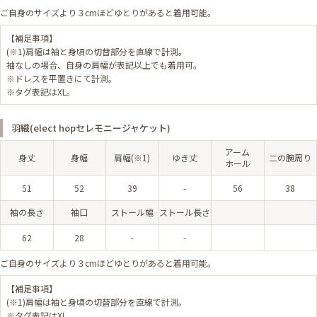
ご自身のサイズより３cmほどゆとりがあると着用可能。
【補足事項】
(※1)肩幅は袖と身頃の切替部分を直線で計測。
袖なしの場合、自身の肩幅が表記以上でも着用可。
※ドレスを平置きにて計測。
※タグ表記はXL。
羽織(elect hopセレモニージャケット)
アーム
身丈
身幅
肩幅(※1)
ゆき丈
二の腕周り
ホール
51
52
39
-
56
38
袖の長さ
袖口
ストール幅
ストール長さ
62
28
-
-
ご自身のサイズより３cmほどゆとりがあると着用可能。
【補足事項】
(※1)肩幅は袖と身頃の切替部分を直線で計測。
※タグ表記はXL。