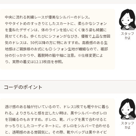
中央に流れる刺繍レースが優美なシルバーのドレス。
ややタイトめのすっきりとしたスカートに、柔らかなシフォン
を重ねたデザインは、体のラインを拾いにくく後ろ姿も綺麗に
スタッフ
見せてくれる。歩くたびにシフォンがなびき、優雅で上品な雰囲
かよ
気のドレスは、50代以降の方に特におすすめ。高級感のある生
地感はご親族様のお式にも◎ シフォン生地が繊細なので、裾部
分の引っかかりや、着脱時の脇や袖に注意。※仕様変更によ
り、実際の着丈は12.13枚目を参照。
コーデのポイント
透け感のある袖が付いているので、ドレス1枚でも軽やかに着ら
れる。よりきちんと感を出したい時は、黒やシルバーのボレロ
を羽織るのもおすすめ。ボレロ、靴、バッグを黒で合わせると
スタッフ
かっちりとしたコーディネートに。ボレロをシルバーで合わせる
かよ
と、透明感のある雰囲気に。その際、靴やバッグは黒やネイビ