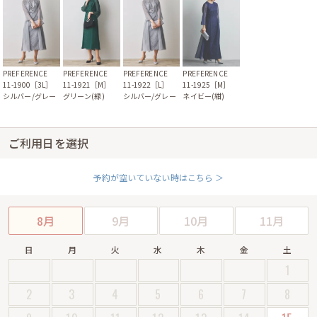
PREFERENCE
PREFERENCE
PREFERENCE
PREFERENCE
11-1900［3L］
11-1921［M］
11-1922［L］
11-1925［M］
シルバー/グレー
グリーン(緑)
シルバー/グレー
ネイビー(紺)
ご利用日を選択
予約が空いていない時はこちら ＞
8月
9月
10月
11月
日
月
火
水
木
金
土
1
2
3
4
5
6
7
8