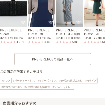
PREFERENCE
PREFERENCE
PREFERENCE
PREFERENC
51-0096
21-0198［M］
11-1911［M〜L対応］
11-0856［M］
３泊４日
￥3,000
３泊４日
￥1,990
３泊４日
￥11,800
３泊４日
￥6,480
(税込)
(税込)
(税込)
(税
4.6
(7)
4.0
(3)
5.0
(1)
4.6
PREFERENCEの商品一覧へ
この商品が所属するカテゴリ
#ドレス
#パーティードレス
#マザーズドレス
#50代/60代以上向け
#Mサイズ
#結婚式/お呼ばれ
#ご親族様向け/結婚式
#シルバー/グレー
商品紹介＆おすすめ