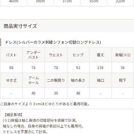
40cm
39cm
37cm
35cm
32cm
商品実寸サイズ
ドレス(シルバーのラメ刺繍シフォン切替ロングドレス)
アンダー
バスト
ウェスト
ヒップ
着丈
肩幅(※1)
バスト
88
76
78
92
130
36
アーム
ゆき丈
二の腕周り
袖の長さ
袖口
股下
ホール
-
40
30
48
-
-
ご自身のサイズより３cmほどゆとりがあると着用可能。
【補足事項】
(※1)肩幅は袖と身頃の切替部分を直線で計測。
袖なしの場合、自身の肩幅が表記以上でも着用可。
※ドレスを平置きにて計測。