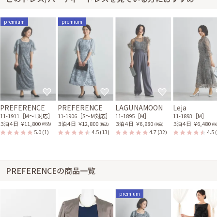
premium
premium
PREFERENCE
PREFERENCE
LAGUNAMOON
Leja
11-1911［M〜L対応］
11-1906［S〜M対応］
11-1895［M］
11-1893［M］
３泊４日
￥11,800
３泊４日
￥12,800
３泊４日
￥6,980
３泊４日
￥6,480
(税込)
(税込)
(税込)
(税
5.0
(1)
4.5
(13)
4.7
(32)
4.5
PREFERENCEの商品一覧
premium