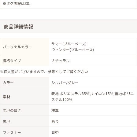
※タグ表記は38。
商品詳細情報
サマー(ブルーベース)
パーソナルカラー
ウィンター(ブルーベース)
骨格タイプ
ナチュラル
※個人差がございますので、参考としてご覧ください
カラー
シルバー/グレー
表地:ポリエステル85％,ナイロン15％,裏地:ポリエ
素材
ステル100％
生地の厚さ
標準
裏地
あり
ファスナー
背中