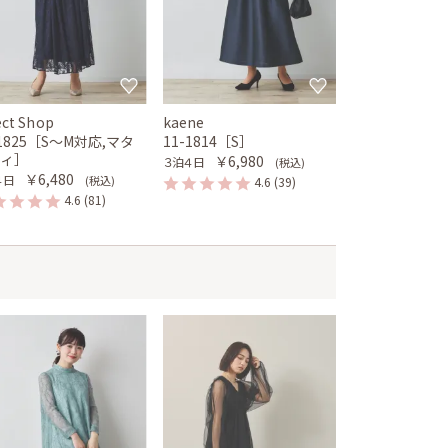
ect Shop
kaene
-1825［S〜M対応,マタ
11-1814［S］
ティ］
￥6,980
３泊４日
(税込)
￥6,480
４日
(税込)
4.6
(39)
4.6
(81)