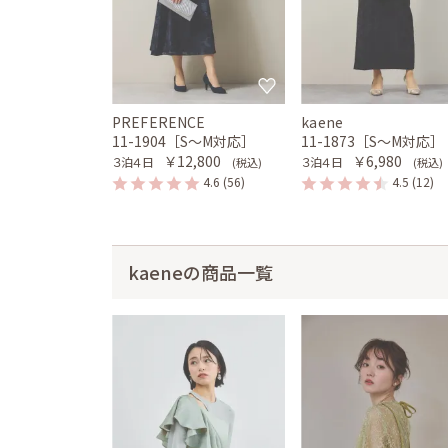
PREFERENCE
kaene
11-1904［S〜M対応］
11-1873［S〜M対応］
￥12,800
￥6,980
３泊４日
３泊４日
(税込)
(税込)
4.6
(56)
4.5
(12)
kaeneの商品一覧