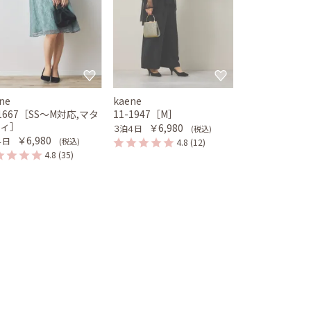
ne
kaene
-1667［SS〜M対応,マタ
11-1947［M］
ティ］
￥6,980
３泊４日
(税込)
￥6,980
４日
(税込)
4.8
(12)
4.8
(35)