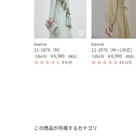
kaene
kaene
11-1876［M］
11-2076［M〜L対応］
￥6,980
￥6,980
３泊４日
３泊４日
(税込)
(税込)
4.4
(9)
4.6
(19)
この商品が所属するカテゴリ