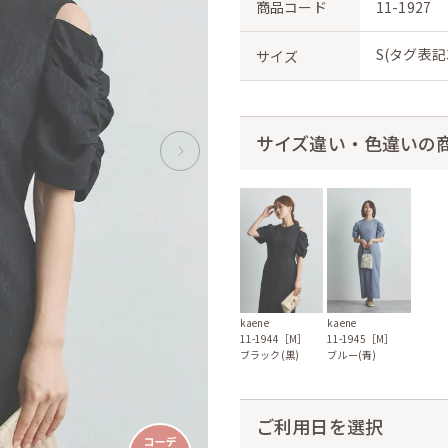
商品コード
11-1927
S(タグ表記3
サイズ
サイズ違い・色違いの
kaene
kaene
11-1944［M］
11-1945［M］
ブラック(黒)
ブルー(青)
ご利用日を選択