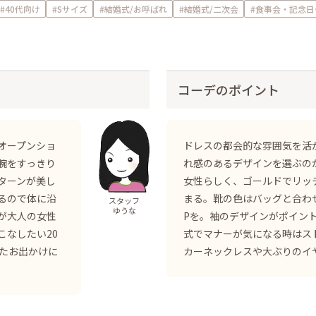
#40代向け
#Sサイズ
#結婚式/お呼ばれ
#結婚式/二次会
#食事会・記念日
コーデのポイント
オープンショ
ドレスの都会的な雰囲気を活
腕をすっきり
れ感のあるデザインを選ぶの
ターンが美し
女性らしく、ゴールドでリッ
るので体に沿
まる。靴の色はバッグと合わ
スタッフ
ゆうな
が大人の女性
Pを。袖のデザインがポイン
こなしたい20
式でマナーが気になる時はス
したお出かけに
カーネックレスや大ぶりのイ