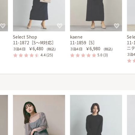
Select Shop
kaene
Sel
11-1872［S〜M対応］
11-1859［S］
11
ニ
￥6,480
￥6,980
３泊４日
３泊４日
(税込)
(税込)
３泊
4.4
(25)
5.0
(3)