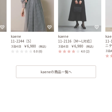
kaene
kaene
kae
11-2244［S］
11-2116［M〜L対応］
11
ニ
￥6,980
￥6,980
３泊４日
３泊４日
(税込)
(税込)
３泊
0.0
(0)
4.0
(2)
kaeneの商品一覧へ