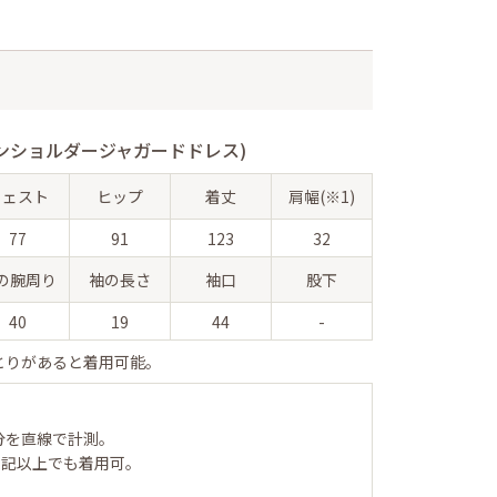
ンショルダージャガードドレス)
ウェスト
ヒップ
着丈
肩幅(※1)
77
91
123
32
の腕周り
袖の長さ
袖口
股下
40
19
44
-
とりがあると着用可能。
分を直線で計測。
表記以上でも着用可。