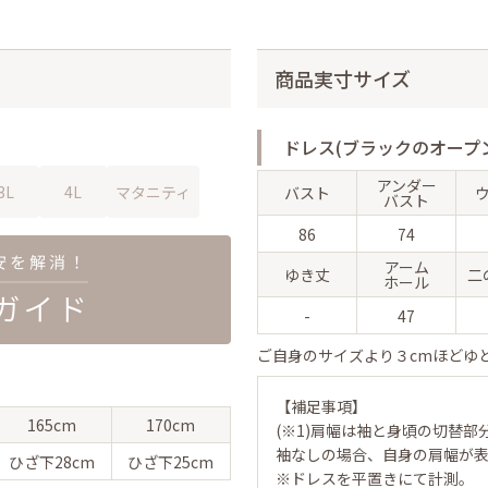
商品実寸サイズ
ドレス(ブラックのオープ
アンダー
3L
4L
マタニティ
バスト
バスト
86
74
アーム
ゆき丈
二
ホール
-
47
ご自身のサイズより３cmほどゆ
【補足事項】
165cm
170cm
(※1)肩幅は袖と身頃の切替部
袖なしの場合、自身の肩幅が
ひざ下
28cm
ひざ下
25cm
※ドレスを平置きにて計測。