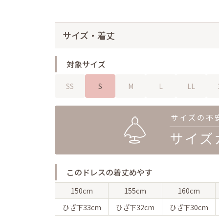
サイズ・着丈
対象サイズ
SS
S
M
L
LL
このドレスの着丈めやす
150cm
155cm
160cm
ひざ下
33cm
ひざ下
32cm
ひざ下
30cm