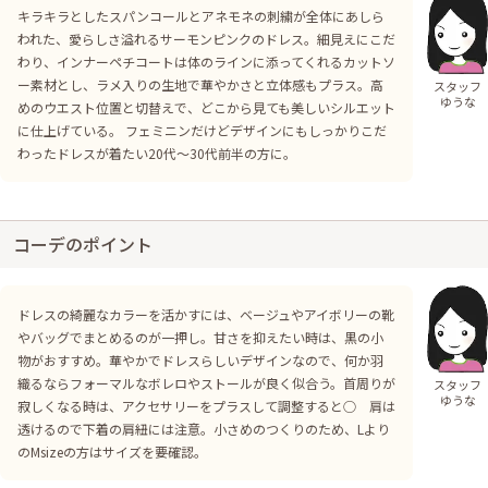
キラキラとしたスパンコールとアネモネの刺繍が全体にあしら
われた、愛らしさ溢れるサーモンピンクのドレス。細見えにこだ
わり、インナーペチコートは体のラインに添ってくれるカットソ
ー素材とし、ラメ入りの生地で華やかさと立体感もプラス。高
スタッフ
ゆうな
めのウエスト位置と切替えで、どこから見ても美しいシルエット
に仕上げている。 フェミニンだけどデザインにもしっかりこだ
わったドレスが着たい20代〜30代前半の方に。
コーデのポイント
ドレスの綺麗なカラーを活かすには、ベージュやアイボリーの靴
やバッグでまとめるのが一押し。甘さを抑えたい時は、黒の小
物がおすすめ。華やかでドレスらしいデザインなので、何か羽
織るならフォーマルなボレロやストールが良く似合う。首周りが
スタッフ
ゆうな
寂しくなる時は、アクセサリーをプラスして調整すると○ 肩は
透けるので下着の肩紐には注意。小さめのつくりのため、Lより
のMsizeの方はサイズを要確認。