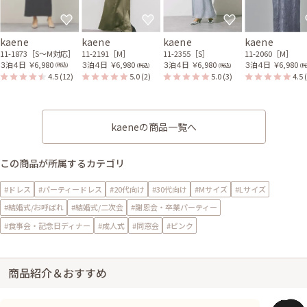
kaene
kaene
kaene
kaene
11-1873［S〜M対応］
11-2191［M］
11-2355［S］
11-2060［M］
３泊４日
￥6,980
３泊４日
￥6,980
３泊４日
￥6,980
３泊４日
￥6,980
(税込)
(税込)
(税込)
(税
4.5
(12)
5.0
(2)
5.0
(3)
4.5
kaeneの商品一覧へ
この商品が所属するカテゴリ
#ドレス
#パーティードレス
#20代向け
#30代向け
#Mサイズ
#Lサイズ
#結婚式/お呼ばれ
#結婚式/二次会
#謝恩会・卒業パーティー
#食事会・記念日ディナー
#成人式
#同窓会
#ピンク
商品紹介＆おすすめ