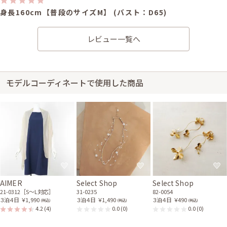
身長160cm【普段のサイズM】 (バスト：D65)
20代後半
2026/05/02
結婚式 (友人として)
レビュー一覧へ
サイズ感はぴったりで、丈感はひざ下でした。春らしいカラーで周りとも被
らず友人に褒められるドレスでした。写真写りも良く顔が明るく見えて良か
ったです。シルエットが綺麗で「痩せた？」と聞かれました（痩せ見えしま
す）。
モデルコーディネートで使用した商品
AIMER
Select Shop
Select Shop
21-0312［S〜L対応］
31-0235
82-0054
３泊４日
￥1,990
３泊４日
￥1,490
３泊４日
￥490
(税込)
(税込)
(税込)
4.2
(4)
0.0
(0)
0.0
(0)