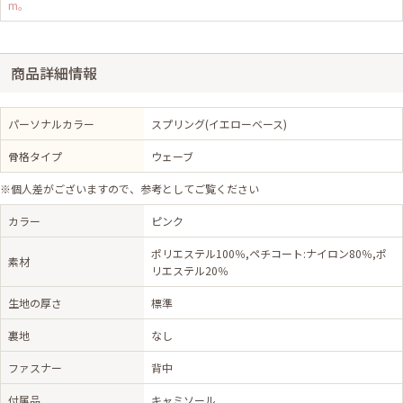
m。
商品詳細情報
パーソナルカラー
スプリング(イエローベース)
骨格タイプ
ウェーブ
※個人差がございますので、参考としてご覧ください
カラー
ピンク
ポリエステル100％,ペチコート:ナイロン80％,ポ
素材
リエステル20％
生地の厚さ
標準
裏地
なし
ファスナー
背中
付属品
キャミソール