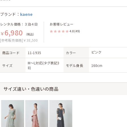
ブランド：
kaene
レンタル価格：３泊４日
お客様レビュー
6,980
4.8
(49)
￥
（税込）
[参考販売価格]￥38,500
ピンク
商品コード
11-1935
カラー
M〜L対応(タグ表記3
サイズ
モデル身長
160cm
8)
サイズ違い・色違いの商品