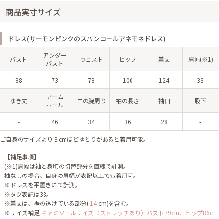
商品実寸サイズ
ドレス(サーモンピンクのスパンコールアネモネドレス)
アンダー
バスト
ウェスト
ヒップ
着丈
肩幅(※1)
バスト
88
73
78
100
124
33
アーム
ゆき丈
二の腕周り
袖の長さ
袖口
股下
ホール
-
46
34
36
28
-
ご自身のサイズより３cmほどゆとりがあると着用可能。
【補足事項】
(※1)肩幅は袖と身頃の切替部分を直線で計測。
袖なしの場合、自身の肩幅が表記以上でも着用可。
※ドレスを平置きにて計測。
※タグ表記は38。
※着丈は、裾の透けている部分(
14
cm)を含む。
※サイズ補足
キャミソールサイズ（ストレッチあり）バスト79cm、ヒップ86c