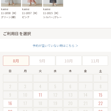
kaene
kaene
kaene
11-1858［M］
11-1857［M］
11-1815［M］
グリーン(緑)
ピンク
シルバー/グレー
ご利用日を選択
予約が空いていない時はこちら ＞
8月
9月
10月
11月
日
月
火
水
木
金
土
1
2
3
4
5
6
7
8
9
10
11
12
13
14
15
16
17
18
19
20
21
22