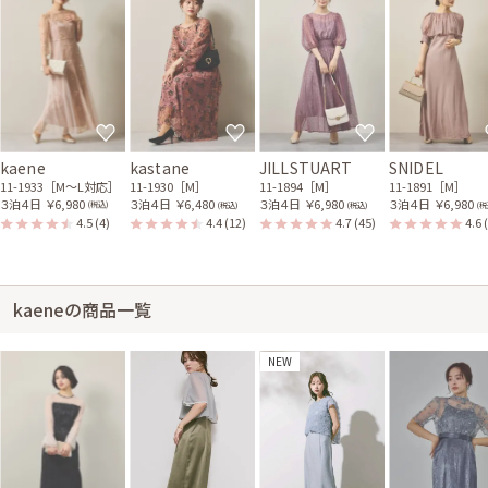
kaene
kastane
JILLSTUART
SNIDEL
11-1933［M〜L対応］
11-1930［M］
11-1894［M］
11-1891［M］
３泊４日
￥6,980
３泊４日
￥6,480
３泊４日
￥6,980
３泊４日
￥6,980
(税込)
(税込)
(税込)
(税
4.5
(4)
4.4
(12)
4.7
(45)
4.6
kaeneの商品一覧
NEW