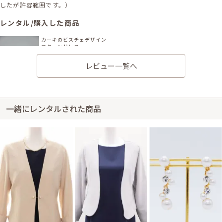
したが許容範囲です。）
レンタル/購入した商品
カーキのビスチェデザイン
コクーンドレス
11-2047
レビュー一覧へ
一緒にレンタルされた商品
身長157cm【普段のサイズM】 (バスト：D70)
40代前半
2026/01/11
結婚式 (友人として)
可愛く使いやすかったです。
レンタル/購入した商品
グレージュのカシミアタッ
ゴールドのメタルチョーカ
チストール
ー×スネークネックレス
21-0331
31-0245