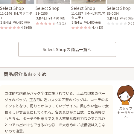
Select Shop
Select Shop
Select Shop
Select Shop
11-2146［M,マタニテ
31-0256
11-1827［M〜L対応,マ
82-0054
ィ］
タニティ］
３泊４日
￥1,490
３泊４日
￥490
(税込)
(税込)
３泊４日
￥6,480
３泊４日
￥6,480
4.5
(2)
0.0
(税込)
(税込)
4.6
(68)
4.4
(13)
Select Shopの商品一覧へ
商品紹介＆おすすめ
立体的な刺繍がバッグ全体に施されている、上品な印象のベー
ジュのバッグ。正方形に近いスクエア型のバッグは、コーデのポ
イントとなり、周りとかぶりにくいデザイン。柔らかい色味で女
スタッフ
性らしい雰囲気にしてくれる。留め具はがま口式。ご祝儀袋は
セーラちゃ
ん
もちろん、ポーチや財布まで入る大容量な収納力なのでこれひ
とつでお出かけもできるのも◎ ※大きめのご祝儀袋は入らな
いので注意。