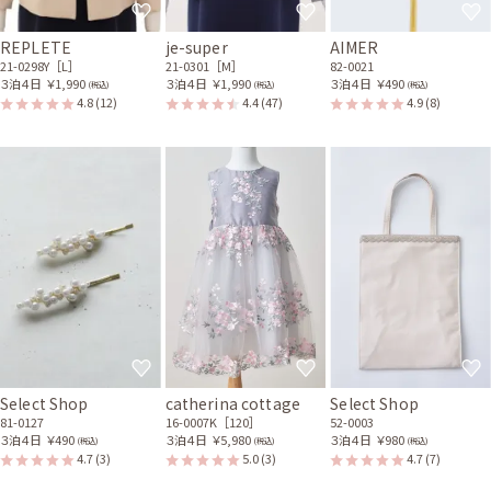
ゴールドのウェーブバング
ル
61-0045
REPLETE
je-super
AIMER
21-0298Y［L］
21-0301［M］
82-0021
３泊４日
￥1,990
３泊４日
￥1,990
３泊４日
￥490
(税込)
(税込)
(税込)
4.8
(12)
4.4
(47)
4.9
(8)
Select Shop
catherina cottage
Select Shop
81-0127
16-0007K［120］
52-0003
３泊４日
￥490
３泊４日
￥5,980
３泊４日
￥980
(税込)
(税込)
(税込)
4.7
(3)
5.0
(3)
4.7
(7)