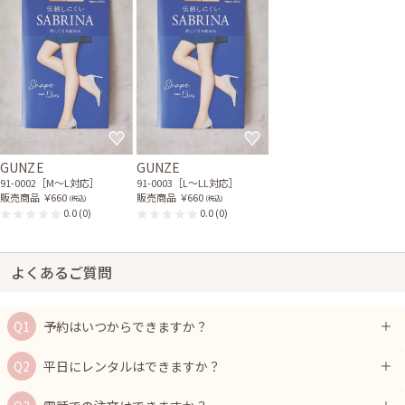
GUNZE
GUNZE
91-0002［M〜L対応］
91-0003［L〜LL対応］
販売商品
￥660
販売商品
￥660
(税込)
(税込)
0.0
(0)
0.0
(0)
よくあるご質問
予約はいつからできますか？
平日にレンタルはできますか？