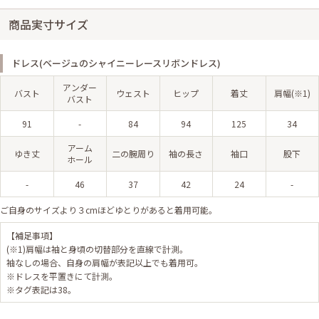
商品実寸サイズ
ドレス(ベージュのシャイニーレースリボンドレス)
アンダー
バスト
ウェスト
ヒップ
着丈
肩幅(※1)
バスト
91
-
84
94
125
34
アーム
ゆき丈
二の腕周り
袖の長さ
袖口
股下
ホール
-
46
37
42
24
-
ご自身のサイズより３cmほどゆとりがあると着用可能。
【補足事項】
(※1)肩幅は袖と身頃の切替部分を直線で計測。
袖なしの場合、自身の肩幅が表記以上でも着用可。
※ドレスを平置きにて計測。
※タグ表記は38。