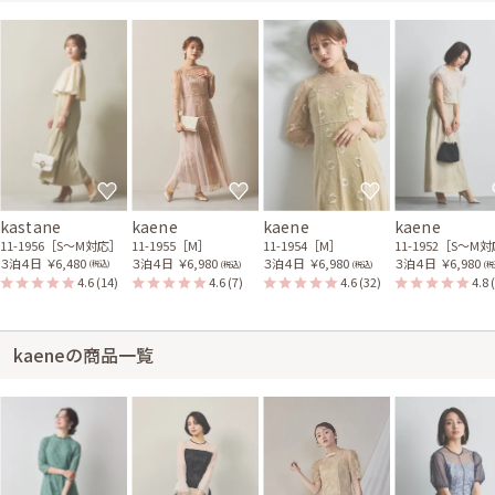
kastane
kaene
kaene
kaene
11-1956［S〜M対応］
11-1955［M］
11-1954［M］
11-1952［S〜M
３泊４日
￥6,480
３泊４日
￥6,980
３泊４日
￥6,980
３泊４日
￥6,980
(税込)
(税込)
(税込)
(税
4.6
(14)
4.6
(7)
4.6
(32)
4.8
kaeneの商品一覧