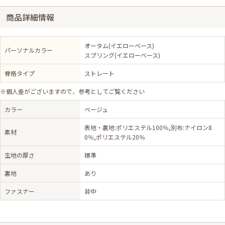
商品詳細情報
オータム(イエローベース)
パーソナルカラー
スプリング(イエローベース)
骨格タイプ
ストレート
※個人差がございますので、参考としてご覧ください
カラー
ベージュ
表地・裏地:ポリエステル100％,別布:ナイロン8
素材
0％,ポリエステル20％
生地の厚さ
標準
裏地
あり
ファスナー
背中