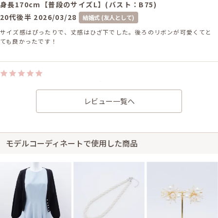
身長170cm【普段のサイズL】(バスト：B75)
20代後半
2026/03/28
結婚式 (友人として)
サイズ感はぴったりで、丈感はひざ下でした。後ろのリボンが可愛くてと
ても良かったです！
身長160cm【普段のサイズM】
30代前半
2026/02/21
結婚式 (友人として)
レビュー一覧へ
サイズ感はやや大きく、丈感はひざ下でした。色もデザインもとても素敵で
した。
モデルコーディネートで使用した商品