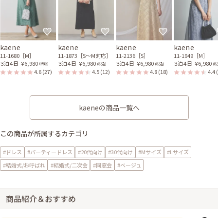
kaene
kaene
kaene
kaene
11-1680［M］
11-1873［S〜M対応］
11-2136［S］
11-1949［M］
３泊４日
￥6,980
３泊４日
￥6,980
３泊４日
￥6,980
３泊４日
￥6,980
(税込)
(税込)
(税込)
(税
4.6
(27)
4.5
(12)
4.8
(18)
4.4
kaeneの商品一覧へ
この商品が所属するカテゴリ
#ドレス
#パーティードレス
#20代向け
#30代向け
#Mサイズ
#Lサイズ
#結婚式/お呼ばれ
#結婚式/二次会
#同窓会
#ベージュ
商品紹介＆おすすめ