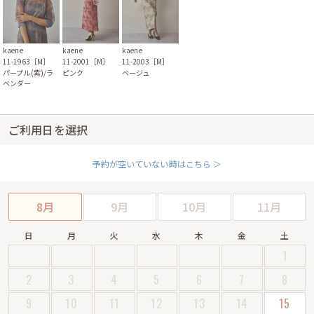
kaene
kaene
kaene
11-2003［M］
11-1963［M］
11-2001［M］
ベージュ
パープル(紫)/ラ
ピンク
ベンダー
ご利用日を選択
予約が空いていない時はこちら ＞
8月
9月
10月
11月
日
月
火
水
木
金
土
1
2
3
4
5
6
7
8
9
10
11
12
13
14
15