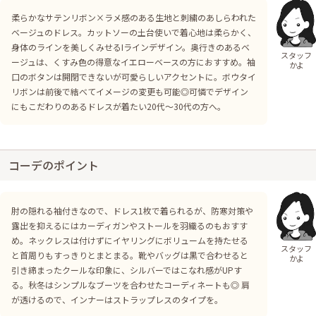
柔らかなサテンリボン×ラメ感のある生地と刺繍のあしらわれた
ベージュのドレス。カットソーの土台使いで着心地は柔らかく、
身体のラインを美しくみせるIラインデザイン。奥行きのあるベ
スタッフ
ージュは、くすみ色の得意なイエローベースの方におすすめ。袖
かよ
口のボタンは開閉できないが可愛らしいアクセントに。ボウタイ
リボンは前後で結べてイメージの変更も可能◎可憐でデザイン
にもこだわりのあるドレスが着たい20代〜30代の方へ。
コーデのポイント
肘の隠れる袖付きなので、ドレス1枚で着られるが、防寒対策や
露出を抑えるにはカーディガンやストールを羽織るのもおすす
め。ネックレスは付けずにイヤリングにボリュームを持たせる
スタッフ
と首周りもすっきりとまとまる。靴やバッグは黒で合わせると
かよ
引き締まったクールな印象に、シルバーではこなれ感がUPす
る。秋冬はシンプルなブーツを合わせたコーディネートも◎ 肩
が透けるので、インナーはストラップレスのタイプを。