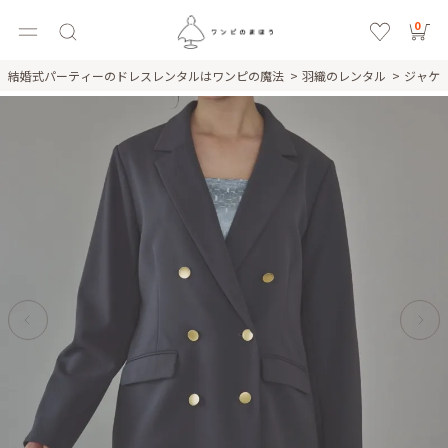
0
結婚式パーティーのドレスレンタルはワンピの魔法
羽織のレンタル
ジャケ