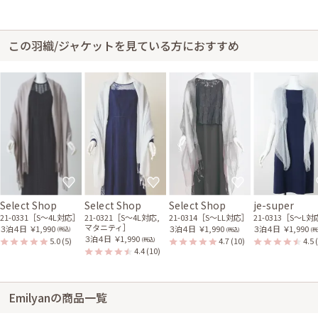
この羽織/ジャケットを見ている方におすすめ
Select Shop
Select Shop
Select Shop
je-super
21-0331［S〜4L対応］
21-0321［S〜4L対応,
21-0314［S〜LL対応］
21-0313［S〜L
マタニティ］
３泊４日
￥1,990
３泊４日
￥1,990
３泊４日
￥1,990
(税込)
(税込)
(税
３泊４日
￥1,990
5.0
(5)
4.7
(10)
4.5
(税込)
4.4
(10)
Emilyanの商品一覧