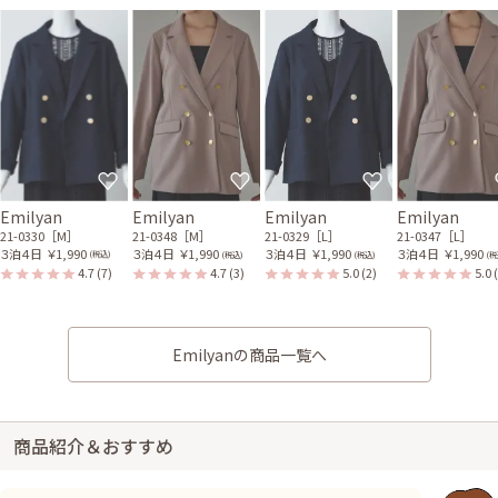
Emilyan
Emilyan
Emilyan
Emilyan
21-0330［M］
21-0348［M］
21-0329［L］
21-0347［L］
３泊４日
￥1,990
３泊４日
￥1,990
３泊４日
￥1,990
３泊４日
￥1,990
(税込)
(税込)
(税込)
(税
4.7
(7)
4.7
(3)
5.0
(2)
5.0
Emilyanの商品一覧へ
商品紹介＆おすすめ