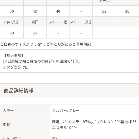
ホール
70
48
40
-
52
36
袖の長さ
袖口
ストール幅
ストール長さ
60
26
-
-
ご自身のサイズより３cmほどゆとりがあると着用可能。
【補足事項】
(※1)肩幅は袖と身頃の切替部分を直線で計測。
※タグ表記はL。
商品詳細情報
カラー
シルバー/グレー
表地:ポリエステル97％,ポリウレタン3％裏地:ポリ
素材
エステル100％
生地の厚さ
厚い