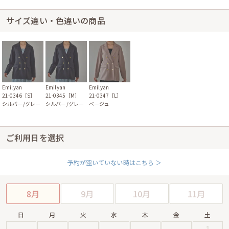
サイズ違い・色違いの商品
Emilyan
Emilyan
Emilyan
21-0346［S］
21-0345［M］
21-0347［L］
シルバー/グレー
シルバー/グレー
ベージュ
ご利用日を選択
予約が空いていない時はこちら ＞
8月
9月
10月
11月
日
月
火
水
木
金
土