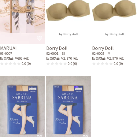
サイズはぴったりでした。 オーバーサイズのジャケットですが、着てみる
とジャストサイズで披露宴も着たままでちょうどの過ごしやすさでした。
レンタル/購入した商品
ブルーグレーの授乳口付き
グレーのスパンコールバッ
ハイネックレースドレス
グ
11-1936
51-0193
MARUAI
Dorry Doll
Dorry Doll
93-0007
92-0001［S］
92-0002［M］
販売商品
￥693
販売商品
￥2,970
販売商品
￥2,970
(税込)
(税込)
(税込)
0.0
(0)
0.0
(0)
0.0
(0)