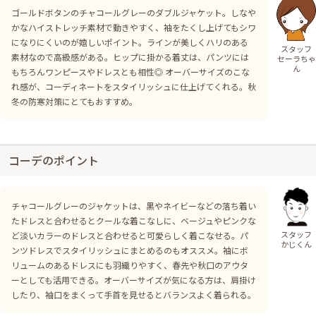
ゴールドボタンのチャコールグレーのダブルジャケット。しなや
かなハイストレッチ素材で動きやすく、袖をたくし上げてもシワ
になりにくいのが嬉しいポイント。ラインが美しくハリのある
スタッフ
素材なので高級感がある。ヒップに掛かる着丈は、パンツには
セーラちゃ
ん
もちろんワンピースやドレスとも相性◎ オーバーサイズのこな
れ感が、コーディネートをスタイリッシュに仕上げてくれる。秋
冬の防寒対策にとてもおすすめ。
コーデのポイント
チャコールグレーのジャケットは、黒やネイビーなどの落ち着い
たドレスと合わせるとクールな着こなしに、ベージュやピンクな
スタッフ
ど淡いカラーのドレスと合わせると可愛らしく着こなせる。パ
かじくん
ンツドレスでスタイリッシュにまとめるのもオススメ。袖にボ
リュームのあるドレスにも羽織りやすく、春先や秋口のアウタ
ーとしても活用できる。オーバーサイズが気になる方は、肩掛け
したり、袖口をまくって手首を見せるとバランスよく着られる。