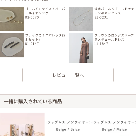
ゴールドのツイストバーパ
淡水パール×ゴールドチェ
ールイヤリング
ーンのネックレス
82-0070
31-0231
ブラックのミニバレッタ(2
ブラウンのロングスリーブ
本セット)
ラメチュールドレス
81-0147
11-1847
オフホワイトのフラワー刺
レビュー一覧へ
繍のミニポシェット
51-0174
一緒に購入されている商品
身長150cm【Lサイズ】 (バスト:E75)
30代前半
2025/01/18
結婚式 (友人として)