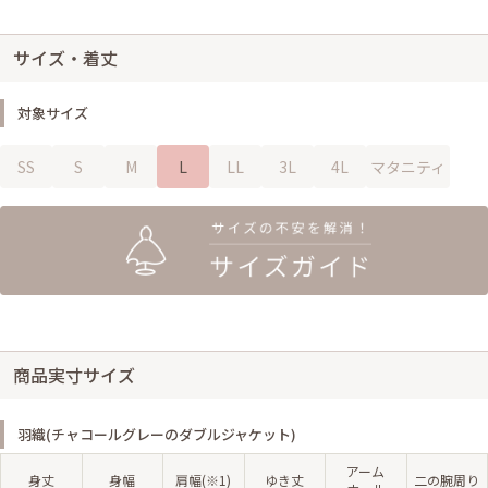
サイズ・着丈
対象サイズ
SS
S
M
L
LL
3L
4L
マタニティ
商品実寸サイズ
羽織(チャコールグレーのダブルジャケット)
アーム
身丈
身幅
肩幅(※1)
ゆき丈
二の腕周り