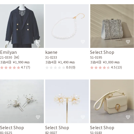
Emilyan
kaene
Select Shop
21-0330［M］
31-0233
51-0195
３泊４日
￥1,990
３泊４日
￥1,490
３泊４日
￥3,000
(税込)
(税込)
(税込)
4.7
(7)
0.0
(0)
4.5
(13)
Select Shop
Select Shop
Select Shop
81-0125
82-0027
51-0183