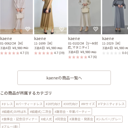
kaene
kaene
kaene
kaene
01-0062CM［M］
11-1699［M］
01-0102CM［S〜M対
11-2029［M］
応,マタニティ］
３泊４日
￥8,980
３泊４日
￥6,980
３泊４日
￥6,980
(税込)
(税込)
(税
３泊４日
￥8,980
4.7
(3)
4.7
(39)
0.0
(税込)
4.7
(6)
kaeneの商品一覧へ
この商品が所属するカテゴリ
#ドレス
#パーティードレス
#20代向け
#30代向け
#Mサイズ
#マタニティドレス
#結婚式/お呼ばれ
#結婚式/二次会
#謝恩会・卒業パーティー
#食事会・記念日ディナー
#成人式
#同窓会
#演奏会・発表会
#シルバー/グレー
#ブルー(青)