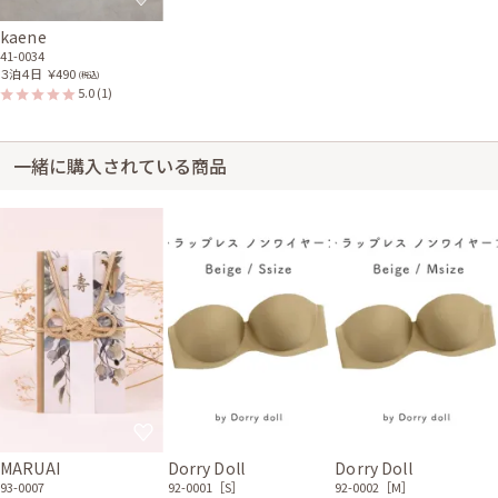
kaene
41-0034
３泊４日
￥490
(税込)
5.0
(1)
一緒に購入されている商品
MARUAI
Dorry Doll
Dorry Doll
93-0007
92-0001［S］
92-0002［M］