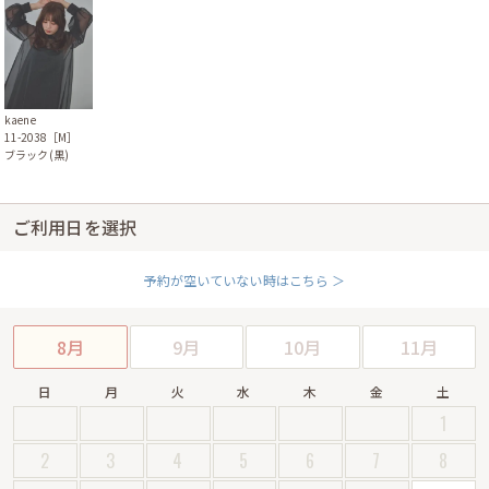
kaene
11-2038［M］
ブラック(黒)
ご利用日を選択
予約が空いていない時はこちら ＞
8月
9月
10月
11月
日
月
火
水
木
金
土
1
2
3
4
5
6
7
8