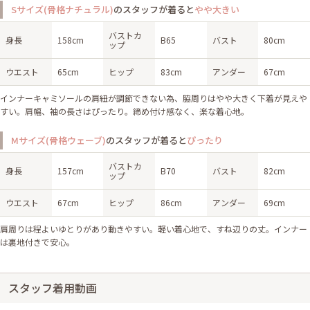
Sサイズ(骨格ナチュラル)
のスタッフが着ると
やや大きい
バストカ
身長
158cm
B65
バスト
80cm
ップ
ウエスト
65cm
ヒップ
83cm
アンダー
67cm
インナーキャミソールの肩紐が調節できない為、脇周りはやや大きく下着が見えや
すい。肩幅、袖の長さはぴったり。締め付け感なく、楽な着心地。
Mサイズ(骨格ウェーブ)
のスタッフが着ると
ぴったり
バストカ
身長
157cm
B70
バスト
82cm
ップ
ウエスト
67cm
ヒップ
86cm
アンダー
69cm
肩周りは程よいゆとりがあり動きやすい。軽い着心地で、すね辺りの丈。インナー
は裏地付きで安心。
スタッフ着用動画