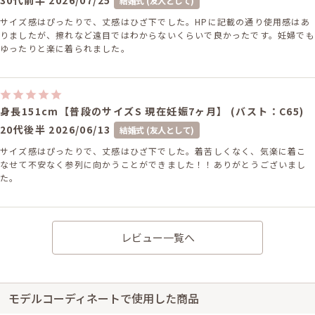
結婚式 (友人として)
サイズ感はぴったりで、丈感はひざ下でした。HPに記載の通り使用感はあ
りましたが、擦れなど遠目ではわからないくらいで良かったです。妊婦でも
ゆったりと楽に着られました。
身長151cm【普段のサイズS 現在妊娠7ヶ月】 (バスト：C65)
20代後半
2026/06/13
結婚式 (友人として)
サイズ感はぴったりで、丈感はひざ下でした。着苦しくなく、気楽に着こ
なせて不安なく参列に向かうことができました！！ありがとうございまし
た。
レビュー一覧へ
身長158cm【普段のサイズM 現在妊娠8ヶ月】
20代後半
2026/04/04
結婚式 (友人として)
サイズ感はぴったりで、丈感はひざ下でした。下に着るキャミワンピースの
伸びがあまりなかったので着脱に少し時間がかかりました…。でも着てしま
モデルコーディネートで使用した商品
えばとても可愛いドレスだったので満足です！