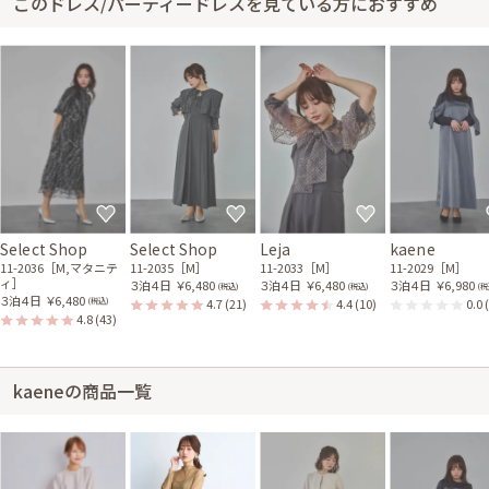
このドレス/パーティードレスを見ている方におすすめ
Select Shop
Select Shop
Leja
kaene
11-2036［M,マタニテ
11-2035［M］
11-2033［M］
11-2029［M］
ィ］
３泊４日
￥6,480
３泊４日
￥6,480
３泊４日
￥6,980
(税込)
(税込)
(税
３泊４日
￥6,480
4.7
(21)
4.4
(10)
0.0
(税込)
4.8
(43)
kaeneの商品一覧