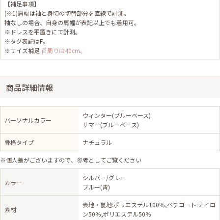
【補足事項】
(※1)肩幅は袖と身頃の切替部分を直線で計測。
袖なしの場合、自身の肩幅が表記以上でも着用可。
※ドレスを平置きにて計測。
※タグ表記はF。
※サイズ補足
首周りは40cm。
商品詳細情報
ウィンター(ブルーベース)
パーソナルカラー
サマー(ブルーベース)
骨格タイプ
ナチュラル
※個人差がございますので、参考としてご覧ください
シルバー/グレー
カラー
ブルー(青)
表地・裏地:ポリエステル100％,ペチコート:ナイロ
素材
ン50％,ポリエステル50％