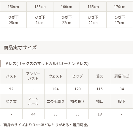
150cm
155cm
160cm
165cm
170cm
ひざ下
ひざ下
ひざ下
ひざ下
ひざ下
25cm
24cm
22cm
20cm
17cm
商品実寸サイズ
ドレス(サックスのマットカルゼオーガンドレス)
アンダー
バスト
ウェスト
ヒップ
着丈
肩幅(※1)
バスト
92
-
104
120
115
34
アーム
ゆき丈
二の腕周り
袖の長さ
袖口
股下
ホール
-
44
38
56
18
-
ご自身のサイズより３cmほどゆとりがあると着用可能。