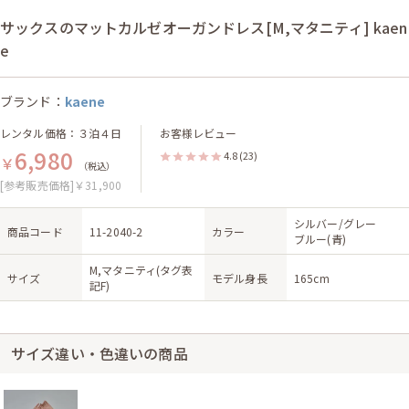
サックスのマットカルゼオーガンドレス[M,マタニティ] kaen
e
ブランド：
kaene
レンタル価格：３泊４日
お客様レビュー
6,980
4.8
(23)
￥
（税込）
[参考販売価格]￥31,900
シルバー/グレー
商品コード
11-2040-2
カラー
ブルー(青)
M,マタニティ(タグ表
サイズ
モデル身長
165cm
記F)
サイズ違い・色違いの商品