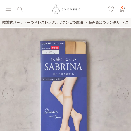
0
結婚式パーティーのドレスレンタルはワンピの魔法
販売商品のレンタル
ス