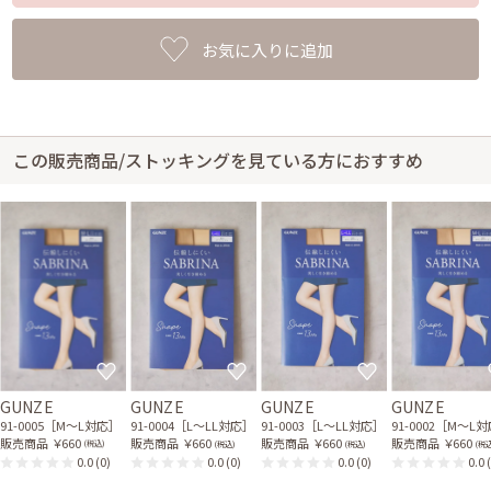
お気に入りに追加
この販売商品/ストッキングを見ている方におすすめ
GUNZE
GUNZE
GUNZE
GUNZE
91-0005［M〜L対応］
91-0004［L〜LL対応］
91-0003［L〜LL対応］
91-0002［M〜L
販売商品
￥660
販売商品
￥660
販売商品
￥660
販売商品
￥660
(税込)
(税込)
(税込)
(税込
0.0
(0)
0.0
(0)
0.0
(0)
0.0