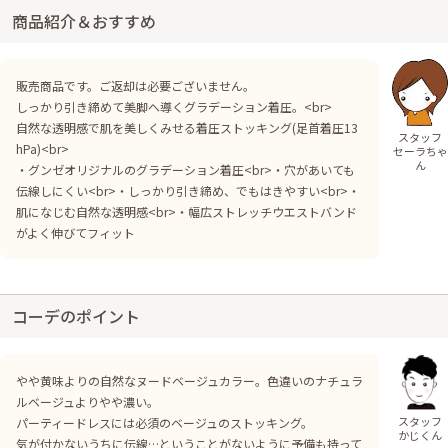
商品紹介＆おすすめ
販売商品です。ご返却は必要ございません。
しっかり引き締めて美脚へ導くグラデーション着圧。<br>
自然な透明感で肌を美しくみせる着圧ストッキング(足首着圧13
スタッフ
hPa)<br>
セーラちゃ
ん
・グンゼオリジナルのグラデーション着圧<br>・穴があいても
伝線しにくい<br>・しっかり引き締め、でもはきやすい<br>・
肌になじむ自然な透明感<br>・幅広ストレッチウエストバンド
がよく伸びてフィット
コーデのポイント
やや黄味よりの自然なヌードベージュカラー。色違いのナチュラ
ルベージュよりやや濃い。
スタッフ
パーティードレスには必須のベージュのストッキング。
かじくん
気が付かないうちに伝線…ということがないように予備も持って