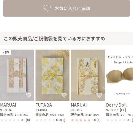
お気に入りに追加
この販売商品/ご祝儀袋を見ている方におすすめ
NEW
MARUAI
FUTABA
MARUAI
Dorry Doll
93-0016
93-0014
93-0012
92-0007［LL］
販売商品
￥660
販売商品
￥580
販売商品
￥583
販売商品
￥2,970
(税込)
(税込)
(税込)
(
0.0
(0)
0.0
(0)
5.0
(1)
0.0