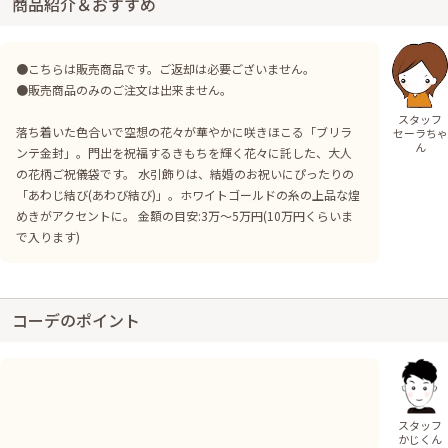
商品紹介＆おすすめ
●こちらは販売商品です。ご返却は必要ございません。
●販売商品のみのご注文は出来ません。
スタッフ
落ち着いた色合いで空想の花々が華やかに咲きほこる「ブリラ
セーラちゃ
ん
ンテ金封」。門出を祝福するきもちを輝く花々に託した、大人
の花柄ご祝儀袋です。 水引飾りは、結婚のお祝いにぴったりの
「あわじ結び(あわび結び)」。ホワイトゴールドの糸の上品な煌
めきがアクセントに。 金額の目安:3万～5万円(10万円くらいま
で入ります)
コーデのポイント
スタッフ
かじくん