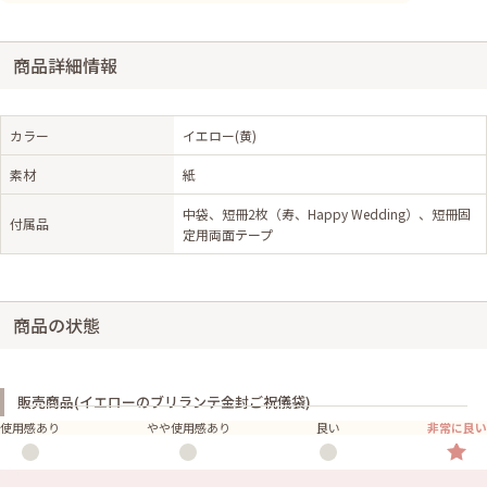
商品詳細情報
カラー
イエロー(黄)
素材
紙
中袋、短冊2枚（寿、Happy Wedding）、短冊固
付属品
定用両面テープ
商品の状態
販売商品(イエローのブリランテ金封ご祝儀袋)
使用感あり
やや使用感あり
良い
非常に良い