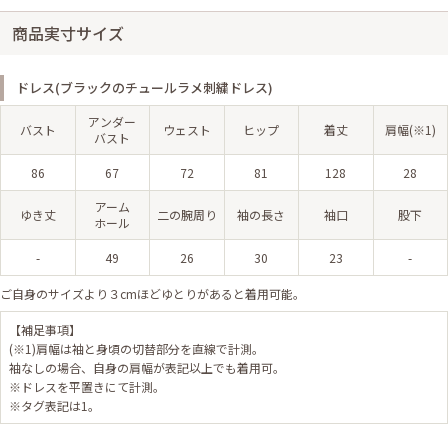
商品実寸サイズ
ドレス(ブラックのチュールラメ刺繍ドレス)
アンダー
バスト
ウェスト
ヒップ
着丈
肩幅(※1)
バスト
86
67
72
81
128
28
アーム
ゆき丈
二の腕周り
袖の長さ
袖口
股下
ホール
-
49
26
30
23
-
ご自身のサイズより３cmほどゆとりがあると着用可能。
【補足事項】
(※1)肩幅は袖と身頃の切替部分を直線で計測。
袖なしの場合、自身の肩幅が表記以上でも着用可。
※ドレスを平置きにて計測。
※タグ表記は1。