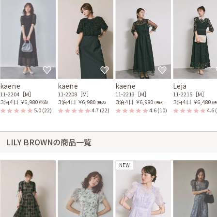
kaene
kaene
kaene
Leja
11-2204［M］
11-2208［M］
11-2213［M］
11-2215［M］
３泊４日
￥6,980
３泊４日
￥6,980
３泊４日
￥6,980
３泊４日
￥6,480
(税込)
(税込)
(税込)
(税
5.0
(22)
4.7
(22)
4.6
(10)
4.6
LILY BROWNの商品一覧
NEW