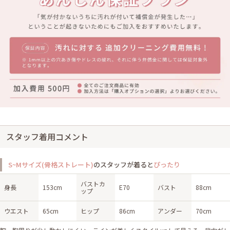
スタッフ着用コメント
S~Mサイズ(骨格ストレート)
のスタッフが着ると
ぴったり
バストカ
身長
153cm
E70
バスト
88cm
ップ
ウエスト
65cm
ヒップ
86cm
アンダー
70cm