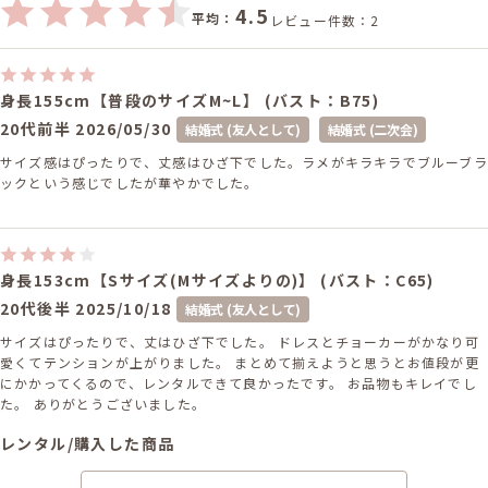
4.5
平均：
レビュー件数：2
身長155cm【普段のサイズM~L】 (バスト：B75)
20代前半
2026/05/30
結婚式 (友人として)
結婚式 (二次会)
サイズ感はぴったりで、丈感はひざ下でした。ラメがキラキラでブルーブラ
ックという感じでしたが華やかでした。
身長153cm【Sサイズ(Mサイズよりの)】 (バスト：C65)
20代後半
2025/10/18
結婚式 (友人として)
サイズはぴったりで、丈はひざ下でした。 ドレスとチョーカーがかなり可
愛くてテンションが上がりました。 まとめて揃えようと思うとお値段が更
にかかってくるので、レンタルできて良かったです。 お品物もキレイでし
た。 ありがとうございました。
レンタル/購入した商品
ゴールドのダイヤシャワー
ゴールドのビジューストー