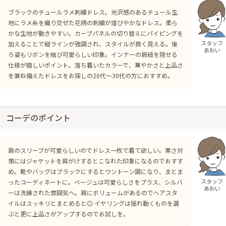
ブラックのチュールラメ刺繍ドレス。光沢感のあるチュール生
地にラメ糸を織り交ぜた花柄の刺繍が煌びやかなドレス。柔ら
かな生地が動きやすい。カーブパネルの切り替えにパイピングを
スタッフ
加えることで縦ラインが強調され、スタイルが良く見える。後
あおい
ろ姿もリボンを結び可愛らしい印象。インナーの肩紐を隠せる
仕様が嬉しいポイント。落ち着いたカラーで、華やかさと上品さ
を兼ね備えたドレスをお探しの20代〜30代の方におすすめ。
コーデのポイント
肩のスリーブが可愛らしいのでドレス一枚で着て欲しい。寒さ対
策にはジャケットを肩がけするとこなれた印象になるのでおすす
め。靴やバッグはブラックにするとワントーン調になり、まとま
スタッフ
ったコーディネートに。ベージュは可愛らしさをプラス、シルバ
あおい
ーは洗練された雰囲気へ。肩にボリュームがあるのでヘアスタ
イルはスッキリとまとめると◎ イヤリングは揺れ動くものを選
ぶと更に上品さがアップするのでお試しを。