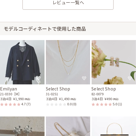
レビュー一覧へ
イヤリング
ンチョーカー
82-0079
31-0193
ベージュのスパンコールク
ベージュのフラワーレース
ラッチバッグ
ふくさ
51-0215
53-0008
モデルコーディネートで使用した商品
ゴールドのフラワーヘアク
ベージュのダブルジャケッ
リップ
ト
81-0138
21-0349
ベージュのフラワーレース
サブバッグ
52-0009
Emilyan
Select Shop
Select Shop
21-0330［M］
31-0251
82-0079
３泊４日
￥1,990
３泊４日
￥1,490
３泊４日
￥490
(税込)
(税込)
(税込)
4.7
(7)
0.0
(0)
5.0
(1)