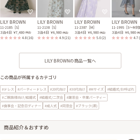
LILY BROWN
LILY BROWN
LILY BROWN
LILY BROWN
11-2185［S］
11-2138［S］
11-2387［M］
11-1995［S〜M
３泊４日
￥7,480
３泊４日
￥6,980
３泊４日
￥6,980
３泊４日
￥6,980
(税込)
(税込)
(税込)
(税
4.8
(16)
4.9
(21)
5.0
(2)
4.7
LILY BROWNの商品一覧へ
この商品が所属するカテゴリ
#ドレス
#パーティードレス
#20代向け
#30代向け
#Mサイズ
#結婚式/お呼ばれ
#ご親族様向け/結婚式
#結婚式/二次会
#謝恩会・卒業パーティー
#食事会・記念日ディナー
#成人式
#同窓会
#ブラック(黒)
商品紹介＆おすすめ