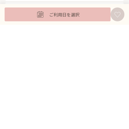
キッズフォーマル
ご利用日を選択
バッグ
羽織
アクセサリー
ふくさ
販売商品
商品を絞り込んで探す
ドレスレンタル ワンピの魔法トップへ