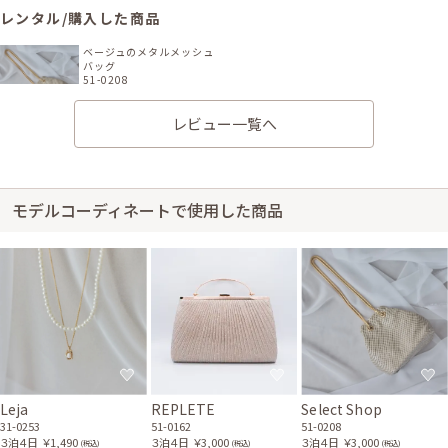
レンタル/購入した商品
ベージュのメタルメッシュ
バッグ
51-0208
レビュー一覧へ
モデルコーディネートで使用した商品
Leja
REPLETE
Select Shop
31-0253
51-0162
51-0208
３泊４日
￥1,490
３泊４日
￥3,000
３泊４日
￥3,000
(税込)
(税込)
(税込)