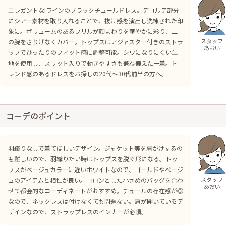
エレガントなIラインのブラックチュールドレス。デコルテ部分
にシアー素材を取り入れることで、抜け感を演出し洗練された印
象に。ボリュームのあるフリルが顔まわりを華やかに彩り、二
スタッフ
の腕をさりげなくカバー。トップスはアジャスター付きのストラ
あおい
ップでぴったりのフィット感に調整可能。シワになりにくい生
地を使用し、スリット入りで動きやすさも兼ね備えた一着。ト
レンド感のあるドレスをお探しの20代〜30代前半の方へ。
コーデのポイント
羽織りなしで着てほしいデザイン。ジャケット等を肩がけするの
も難しいので、羽織りたい時はトップスを脱ぐ形になる。トッ
プスがベージュカラーに近いホワイトなので、ゴールドやベージ
スタッフ
ュのアイテムと相性が良い。コロンとした小さめのバッグを合わ
あおい
せて都会的なコーディネートがおすすめ。チュールの存在感が◎
なので、ネックレスは付けなくても問題ない。肩が開いているデ
ザインなので、ストラップレスのインナーが必須。