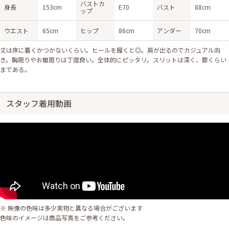
バストカ
身長
153cm
E70
バスト
88cm
ップ
ウエスト
65cm
ヒップ
86cm
アンダー
70cm
丈は床に着くかつかないくらい。ヒールを履くと◎。肩が出るのでカジュアル向
き。胸周りやお腹周りは丁度良い。全体的にピッタリ。スリットは深く、膝くらい
まである。
スタッフ着用動画
※ 映像の色味は多少実物と異なる場合がございます
色味のイメージは商品写真をご参考ください。