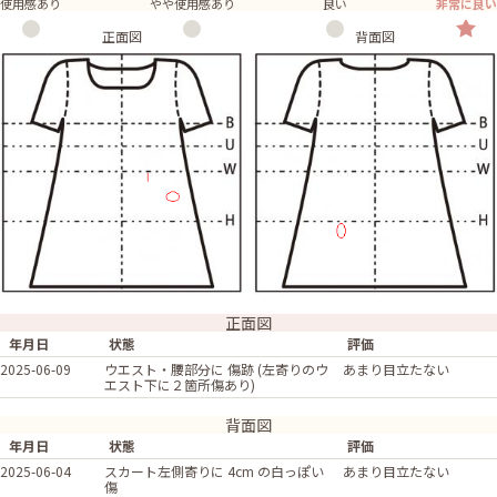
使用感あり
やや使用感あり
良い
非常に良い
正面図
背面図
正面図
年月日
状態
評価
2025-06-09
ウエスト・腰部分に 傷跡 (左寄りのウ
あまり目立たない
エスト下に２箇所傷あり)
背面図
年月日
状態
評価
2025-06-04
スカート左側寄りに 4cm の白っぽい
あまり目立たない
傷