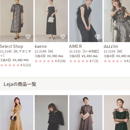
Select Shop
kaene
AIMER
dazzlin
11-2145［M,マタニテ
11-2149［M］
11-2151［S〜M対応］
11-2155［M］
ィ］
３泊４日
￥6,980
３泊４日
￥6,480
３泊４日
￥6,480
(税込)
(税込)
(税
３泊４日
￥6,480
4.9
(16)
4.7
(3)
4.4
(税込)
4.5
(21)
Lejaの商品一覧