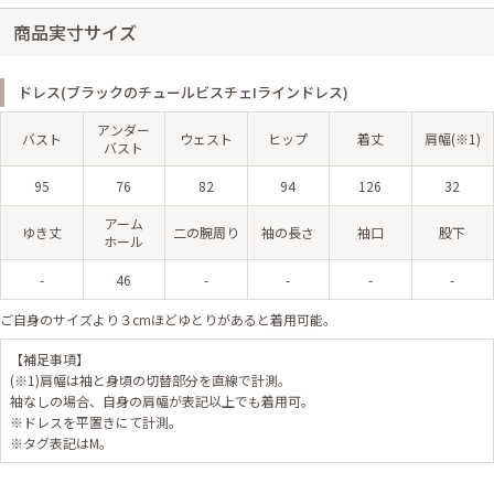
商品実寸サイズ
ドレス(ブラックのチュールビスチェIラインドレス)
アンダー
バスト
ウェスト
ヒップ
着丈
肩幅(※1)
バスト
95
76
82
94
126
32
アーム
ゆき丈
二の腕周り
袖の長さ
袖口
股下
ホール
-
46
-
-
-
-
ご自身のサイズより３cmほどゆとりがあると着用可能。
【補足事項】
(※1)肩幅は袖と身頃の切替部分を直線で計測。
袖なしの場合、自身の肩幅が表記以上でも着用可。
※ドレスを平置きにて計測。
※タグ表記はM。