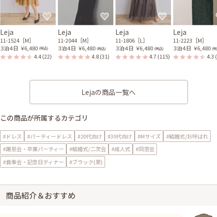
Leja
Leja
Leja
Leja
11-1524［M］
11-2044［M］
11-1806［L］
11-2223［M］
３泊４日
￥6,480
３泊４日
￥6,480
３泊４日
￥6,480
３泊４日
￥6,480
(税込)
(税込)
(税込)
(税
4.4
(22)
4.8
(31)
4.7
(115)
4.3
Lejaの商品一覧へ
この商品が所属するカテゴリ
#ドレス
#パーティードレス
#20代向け
#30代向け
#Mサイズ
#結婚式/お呼ばれ
#謝恩会・卒業パーティー
#結婚式/二次会
#成人式
#同窓会
#食事会・記念日ディナー
#ブラック(黒)
商品紹介＆おすすめ