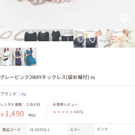
グレーピンク2WAYネックレス(留め輪付) ru
ブランド：
ru
レンタル価格：３泊４日
お客様レビュー
1,490
4.8
(5)
￥
（税込）
ピンク
商品コード
31-0035Q-1
カラー