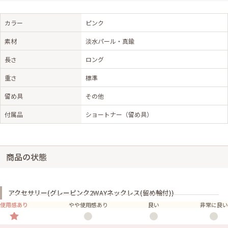
カラー
ピンク
素材
淡水パール・真鍮
長さ
ロング
重さ
標準
留め具
その他
付属品
ショートナー（留め具）
商品の状態
アクセサリー(グレーピンク2WAYネックレス(留め輪付))
使用感あり
やや使用感あり
良い
非常に良い