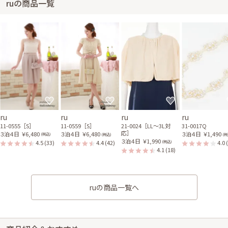
ruの商品一覧
ru
ru
ru
ru
11-0555［S］
11-0559［S］
21-0024［LL〜3L対
31-0017Q
応］
３泊４日
￥6,480
３泊４日
￥6,480
３泊４日
￥1,490
(税込)
(税込)
(税
３泊４日
￥1,990
4.5
(33)
4.4
(42)
4.0
(税込)
4.1
(18)
ruの商品一覧へ