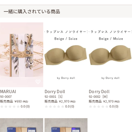
ブラックのリバーシブルボ
レロ
一緒に購入されている商品
21-0063
身長164cm【Lサイズ】
20代後半
2015/06/28
結婚式 (友人として)
2WAYネックレスのつけ方が分からず困りました。
ワンピの魔法からのご返信
上記の商品写真の所に記載があります。おわかりにくかったようですみませ
ん…。
MARUAI
Dorry Doll
Dorry Doll
93-0007
92-0001［S］
92-0002［M］
販売商品
￥693
販売商品
￥2,970
販売商品
￥2,970
(税込)
(税込)
(税込)
0.0
(0)
0.0
(0)
0.0
(0)