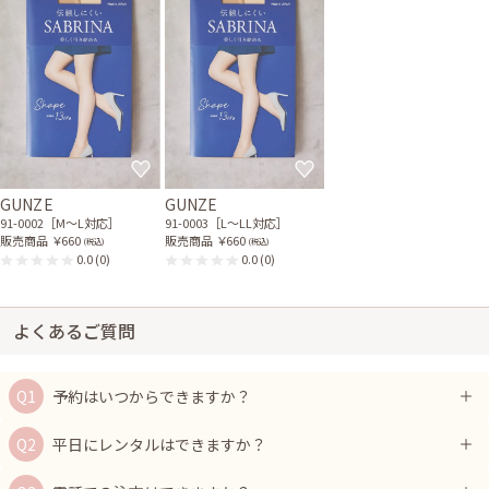
GUNZE
GUNZE
91-0002［M〜L対応］
91-0003［L〜LL対応］
販売商品
￥660
販売商品
￥660
(税込)
(税込)
0.0
(0)
0.0
(0)
よくあるご質問
予約はいつからできますか？
平日にレンタルはできますか？