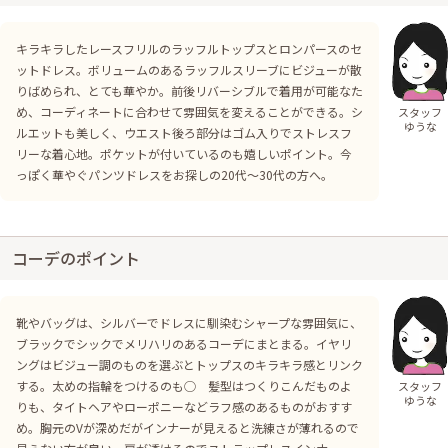
キラキラしたレースフリルのラッフルトップスとロンパースのセ
ットドレス。ボリュームのあるラッフルスリーブにビジューが散
りばめられ、とても華やか。前後リバーシブルで着用が可能なた
め、コーディネートに合わせて雰囲気を変えることができる。シ
スタッフ
ゆうな
ルエットも美しく、ウエスト後ろ部分はゴム入りでストレスフ
リーな着心地。ポケットが付いているのも嬉しいポイント。今
っぽく華やぐパンツドレスをお探しの20代〜30代の方へ。
コーデのポイント
靴やバッグは、シルバーでドレスに馴染むシャープな雰囲気に、
ブラックでシックでメリハリのあるコーデにまとまる。イヤリ
ングはビジュー調のものを選ぶとトップスのキラキラ感とリンク
する。太めの指輪をつけるのも◯ 髪型はつくりこんだものよ
スタッフ
ゆうな
りも、タイトヘアやローポニーなどラフ感のあるものがおすす
め。胸元のVが深めだがインナーが見えると洗練さが薄れるので