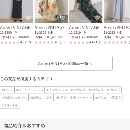
Ameri VINTAGE
Ameri VINTAGE
Ameri VINTAGE
Ameri VINTA
11-1580［M］
11-2325［M］
11-2219［M］
11-2282［M］
３泊４日
￥6,980
３泊４日
￥7,480
３泊４日
￥7,480
３泊４日
￥7,480
(税込)
(税込)
(税込)
(税
4.7
(92)
4.8
(19)
4.6
(11)
5.0
Ameri VINTAGEの商品一覧へ
この商品が所属するカテゴリ
#ドレス
#パーティードレス
#パンツドレス
#20代向け
#30代向け
#Sサイズ
#結婚式/お呼ばれ
#結婚式/二次会
#謝恩会・卒業パーティー
#成人式
#同窓会
#ブルー(青)
商品紹介＆おすすめ