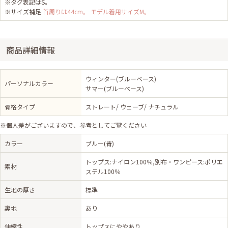
※タグ表記はS。
※サイズ補足
首周りは44cm。 モデル着用サイズM。
商品詳細情報
ウィンター(ブルーベース)
パーソナルカラー
サマー(ブルーベース)
骨格タイプ
ストレート/ ウェーブ/ ナチュラル
※個人差がございますので、参考としてご覧ください
カラー
ブルー(青)
トップス:ナイロン100％,別布・ワンピース:ポリエ
素材
ステル100％
生地の厚さ
標準
裏地
あり
伸縮性
トップスにややあり