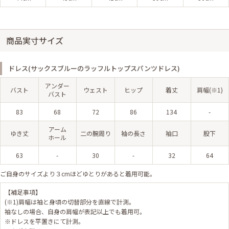
商品実寸サイズ
ドレス(サックスブルーのラッフルトップスパンツドレス)
アンダー
バスト
ウェスト
ヒップ
着丈
肩幅(※1)
バスト
83
68
72
86
134
-
アーム
ゆき丈
二の腕周り
袖の長さ
袖口
股下
ホール
63
-
30
-
32
64
ご自身のサイズより３cmほどゆとりがあると着用可能。
【補足事項】
(※1)肩幅は袖と身頃の切替部分を直線で計測。
袖なしの場合、自身の肩幅が表記以上でも着用可。
※ドレスを平置きにて計測。