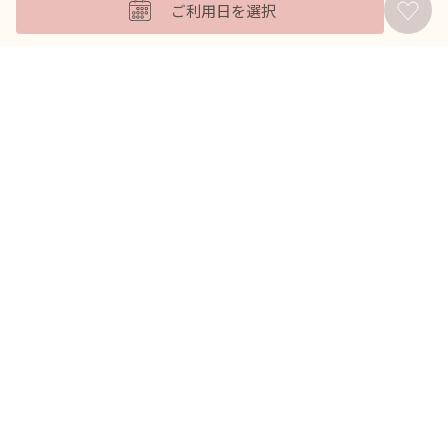
ご利用日を選択
バッグ
羽織
アクセサリー
ふくさ
販売商品
商品を絞り込んで探す
ドレスレンタル ワンピの魔法トップへ