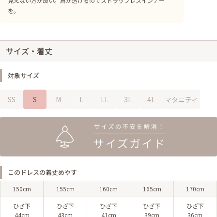
見えない方が良い。肩が透けるのでストラップレスインナー
を。
サイズ・着丈
対象サイズ
SS
S
M
L
LL
3L
4L
マタニティ
このドレスの着丈めやす
150cm
155cm
160cm
165cm
170cm
ひざ下
ひざ下
ひざ下
ひざ下
ひざ下
44cm
43cm
41cm
39cm
36cm