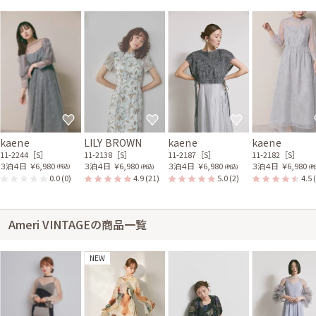
kaene
LILY BROWN
kaene
kaene
11-2244［S］
11-2138［S］
11-2187［S］
11-2182［S］
３泊４日
￥6,980
３泊４日
￥6,980
３泊４日
￥6,980
３泊４日
￥6,980
(税込)
(税込)
(税込)
(税
0.0
(0)
4.9
(21)
5.0
(2)
4.5
Ameri VINTAGEの商品一覧
NEW