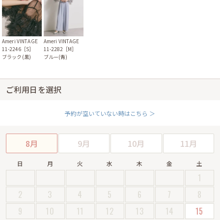
Ameri VINTAGE
Ameri VINTAGE
11-2246［S］
11-2282［M］
ブラック(黒)
ブルー(青)
ご利用日を選択
予約が空いていない時はこちら ＞
8月
9月
10月
11月
日
月
火
水
木
金
土
1
2
3
4
5
6
7
8
9
10
11
12
13
14
15