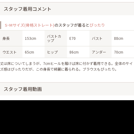
スタッフ着用コメント
S~Mサイズ(骨格ストレート)
のスタッフが着ると
ぴったり
バストカ
身長
153cm
E70
バスト
88cm
ップ
ウエスト
65cm
ヒップ
86cm
アンダー
70cm
丈は床についてしまうが、7cmヒールを履けば床に付かず着用できる。全体のサイ
ズ感はぴったりだが、この身長で綺麗に着られる。ブラウスもぴったり。
スタッフ着用動画