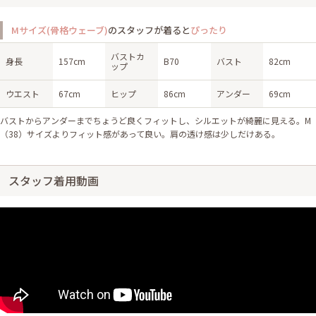
Mサイズ(骨格ウェーブ)
のスタッフが着ると
ぴったり
バストカ
身長
157cm
B70
バスト
82cm
ップ
ウエスト
67cm
ヒップ
86cm
アンダー
69cm
バストからアンダーまでちょうど良くフィットし、シルエットが綺麗に見える。M
（38）サイズよりフィット感があって良い。肩の透け感は少しだけある。
スタッフ着用動画