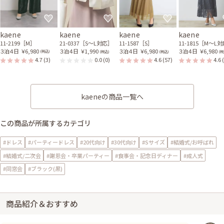
kaene
kaene
kaene
kaene
11-2199［M］
21-0337［S〜L対応］
11-1587［S］
11-1815［M〜L
３泊４日
￥6,980
３泊４日
￥1,990
３泊４日
￥6,980
３泊４日
￥6,980
(税込)
(税込)
(税込)
(税
4.7
(3)
0.0
(0)
4.6
(57)
4.6
kaeneの商品一覧へ
この商品が所属するカテゴリ
#ドレス
#パーティードレス
#20代向け
#30代向け
#Sサイズ
#結婚式/お呼ばれ
#結婚式/二次会
#謝恩会・卒業パーティー
#食事会・記念日ディナー
#成人式
#同窓会
#ブラック(黒)
商品紹介＆おすすめ