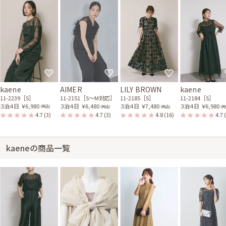
kaene
AIMER
LILY BROWN
kaene
11-2239［S］
11-2151［S〜M対応］
11-2185［S］
11-2184［S］
３泊４日
￥6,980
３泊４日
￥6,480
３泊４日
￥7,480
３泊４日
￥6,980
(税込)
(税込)
(税込)
(税
4.7
(3)
4.7
(3)
4.8
(16)
4.7
kaeneの商品一覧