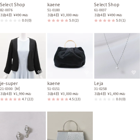
20代前半
2026/01/10
お宮参り
Select Shop
kaene
Select Shop
82-0076
51-0180
61-0037
サイズが丁度良かったので安心しました。丈はひざ下でした。袖は思った
３泊４日
￥490
３泊４日
￥3,000
３泊４日
￥490
(税込)
(税込)
(税込)
より膨らんでいました。
0.0
(0)
5.0
(2)
5.0
(1)
レンタル/購入した商品
ブラックのV開きノーカラ
ーボレロ
21-0300
je-super
kaene
Leja
21-0300［M］
51-0151
31-0258
３泊４日
￥1,990
３泊４日
￥3,000
３泊４日
￥1,490
(税込)
(税込)
(税込)
4.7
(22)
4.5
(13)
0.0
(0)