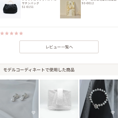
サテンバッグ
93-0012
51-0151
身長148cm【普段のサイズS】
30代前半
2026/03/22
レビュー一覧へ
結婚式 (友人として)
サイズ感はぴったりで、丈感はひざ丈でした。気になる二の腕を隠すこと
ができ、ウエストより上のところにあるラインのおかげでスタイルがよく見
えました。とてもよかったです。
モデルコーディネートで使用した商品
レンタル/購入した商品
シルバーチェーンの1粒パ
ールネックレス
31-0258
身長157cm【普段のサイズS〜M】