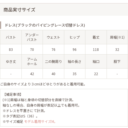
商品実寸サイズ
ドレス(ブラックのパイピングレース切替ドレス)
アンダー
バスト
ウェスト
ヒップ
着丈
肩幅(※1)
バスト
83
70
76
96
118
32
アーム
ゆき丈
二の腕周り
袖の長さ
袖口
股下
ホール
-
42
40
35
22
-
ご自身のサイズより３cmほどゆとりがあると着用可能。
【補足事項】
(※1)肩幅は袖と身頃の切替部分を直線で計測。
袖なしの場合、自身の肩幅が表記以上でも着用可。
※ドレスを平置きにて計測。
※タグ表記はS（36）。
※サイズ補足
モデル着用サイズM。