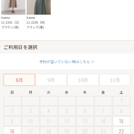
kaene
kaene
11-2241［S］
11-2265［M］
ブラウン(茶)
ブラック(黒)
ご利用日を選択
予約が空いていない時はこちら ＞
8月
9月
10月
11月
日
月
火
水
木
金
土
1
2
3
4
5
6
7
8
9
10
11
12
13
14
15
16
17
18
19
20
21
22