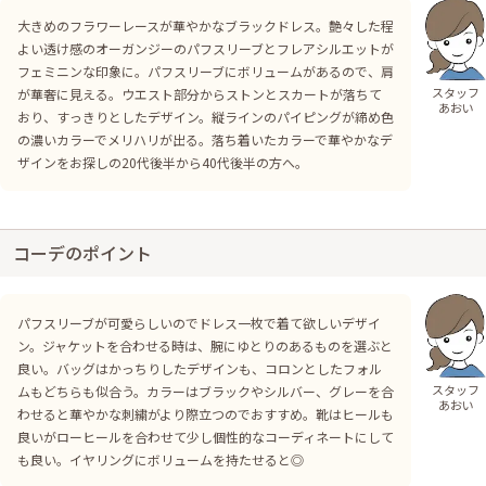
大きめのフラワーレースが華やかなブラックドレス。艶々した程
よい透け感のオーガンジーのパフスリーブとフレアシルエットが
フェミニンな印象に。パフスリーブにボリュームがあるので、肩
スタッフ
が華奢に見える。ウエスト部分からストンとスカートが落ちて
あおい
おり、すっきりとしたデザイン。縦ラインのパイピングが締め色
の濃いカラーでメリハリが出る。落ち着いたカラーで華やかなデ
ザインをお探しの20代後半から40代後半の方へ。
コーデのポイント
パフスリーブが可愛らしいのでドレス一枚で着て欲しいデザイ
ン。ジャケットを合わせる時は、腕にゆとりのあるものを選ぶと
良い。バッグはかっちりしたデザインも、コロンとしたフォル
スタッフ
ムもどちらも似合う。カラーはブラックやシルバー、グレーを合
あおい
わせると華やかな刺繍がより際立つのでおすすめ。靴はヒールも
良いがローヒールを合わせて少し個性的なコーディネートにして
も良い。イヤリングにボリュームを持たせると◎