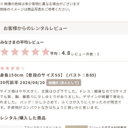
※ 映像の色味は多少実物と異なる場合がございます
色味のイメージは商品写真をご参考ください。
お客様からのレンタルレビュー
みなさまの平均レビュー
4.8
平均：
レビュー件数：5
身長150cm【普段のサイズSS】 (バスト：B65)
30代前半
2026/06/20
結婚式 (友人として)
サイズ感はやや大きく、丈感はひざ下でした。ドレス：細身なのでSサイズ
でも肩、胸、腹周りに少しゆとりがありました。デザインが綺麗で褒めら
れました。 バッグ：少し小さめで、ふくさが入りにくかったのが残念で
す。手荷物がコンパクトな方はちょうど良いかと思います。
レンタル/購入した商品
ブラックのリングハンドル
クリームの百花金封祝儀袋