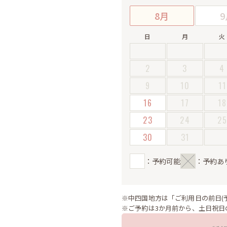
8月
9
日
月
火
2
3
4
9
10
11
16
17
18
23
24
2
30
31
：予約可能
：予約あ
※中四国地方は「ご利用日の前日(
※ご予約は3か月前から、土日祝日