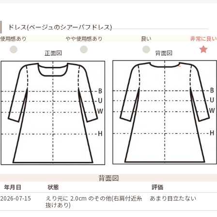
ドレス(ベージュのシアーパフドレス)
使用感あり
やや使用感あり
良い
非常に良い
正面図
背面図
背面図
年月日
状態
評価
2026-07-15
えり元に 2.0cm のその他(右肩付近糸
あまり目立たない
抜けあり)