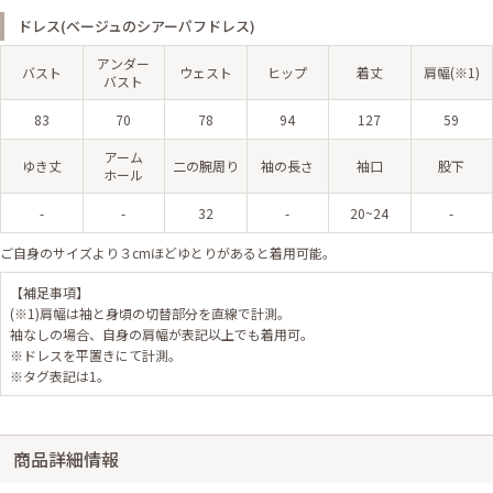
ドレス(ベージュのシアーパフドレス)
アンダー
バスト
ウェスト
ヒップ
着丈
肩幅(※1)
バスト
83
70
78
94
127
59
アーム
ゆき丈
二の腕周り
袖の長さ
袖口
股下
ホール
-
-
32
-
20~24
-
ご自身のサイズより３cmほどゆとりがあると着用可能。
【補足事項】
(※1)肩幅は袖と身頃の切替部分を直線で計測。
袖なしの場合、自身の肩幅が表記以上でも着用可。
※ドレスを平置きにて計測。
※タグ表記は1。
商品詳細情報