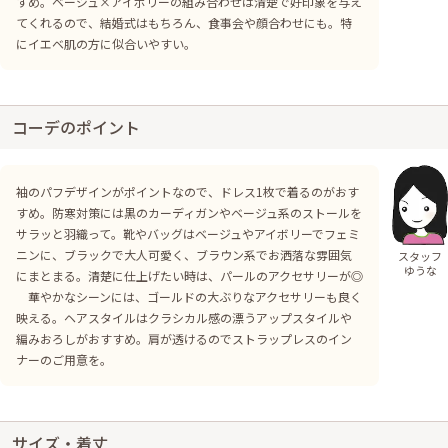
すめ。ベージュ×アイボリーの組み合わせは清楚で好印象を与え
てくれるので、結婚式はもちろん、食事会や顔合わせにも。特
にイエベ肌の方に似合いやすい。
コーデのポイント
袖のパフデザインがポイントなので、ドレス1枚で着るのがおす
すめ。防寒対策には黒のカーディガンやベージュ系のストールを
サラッと羽織って。靴やバッグはベージュやアイボリーでフェミ
ニンに、ブラックで大人可愛く、ブラウン系でお洒落な雰囲気
スタッフ
ゆうな
にまとまる。清楚に仕上げたい時は、パールのアクセサリーが◎
華やかなシーンには、ゴールドの大ぶりなアクセサリーも良く
映える。ヘアスタイルはクラシカル感の漂うアップスタイルや
編みおろしがおすすめ。肩が透けるのでストラップレスのイン
ナーのご用意を。
サイズ・着丈