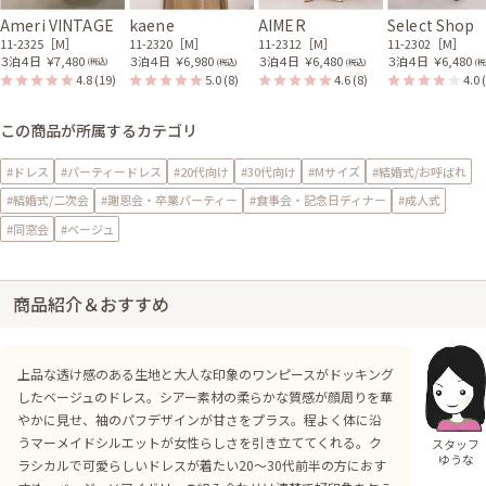
Ameri VINTAGE
kaene
AIMER
Select Shop
11-2325［M］
11-2320［M］
11-2312［M］
11-2302［M］
３泊４日
￥7,480
３泊４日
￥6,980
３泊４日
￥6,480
３泊４日
￥6,480
(税込)
(税込)
(税込)
(税
4.8
(19)
5.0
(8)
4.6
(8)
4.0
この商品が所属するカテゴリ
#ドレス
#パーティードレス
#20代向け
#30代向け
#Mサイズ
#結婚式/お呼ばれ
#結婚式/二次会
#謝恩会・卒業パーティー
#食事会・記念日ディナー
#成人式
#同窓会
#ベージュ
商品紹介＆おすすめ
上品な透け感のある生地と大人な印象のワンピースがドッキング
したベージュのドレス。シアー素材の柔らかな質感が顔周りを華
やかに見せ、袖のパフデザインが甘さをプラス。程よく体に沿
うマーメイドシルエットが女性らしさを引き立ててくれる。ク
スタッフ
ゆうな
ラシカルで可愛らしいドレスが着たい20〜30代前半の方におす