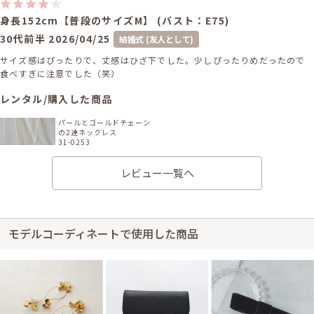
身長152cm【普段のサイズM】 (バスト：E75)
30代前半
2026/04/25
結婚式 (友人として)
サイズ感はぴったりで、丈感はひざ下でした。少しぴったりめだったので
食べすぎに注意でした（笑）
レンタル/購入した商品
パールとゴールドチェーン
の2連ネックレス
31-0253
レビュー一覧へ
身長160cm【普段のサイズM】(バスト：C70)
モデルコーディネートで使用した商品
30代前半
2026/03/20
結婚式 (友人として)
サイズ感はぴったりで、丈感はひざ下でした。レースと色味がとても可愛か
ったです。大人っぽい感じで良かったです。