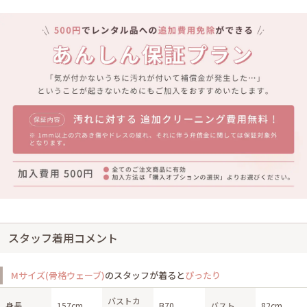
スタッフ着用コメント
Mサイズ(骨格ウェーブ)
のスタッフが着ると
ぴったり
バストカ
身長
157cm
B70
バスト
82cm