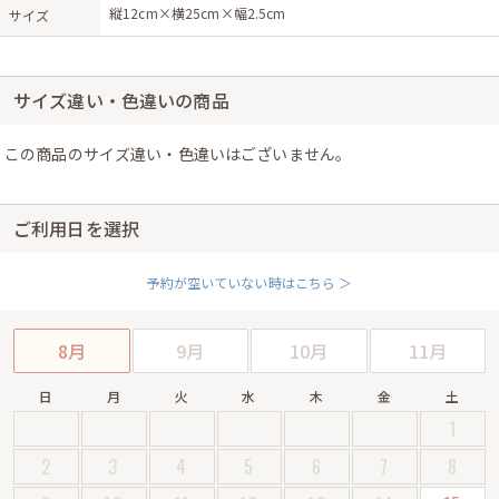
縦12cm×横25cm×幅2.5cm
サイズ
サイズ違い・色違いの商品
この商品のサイズ違い・色違いはございません。
ご利用日を選択
予約が空いていない時はこちら ＞
8月
9月
10月
11月
日
月
火
水
木
金
土
1
2
3
4
5
6
7
8