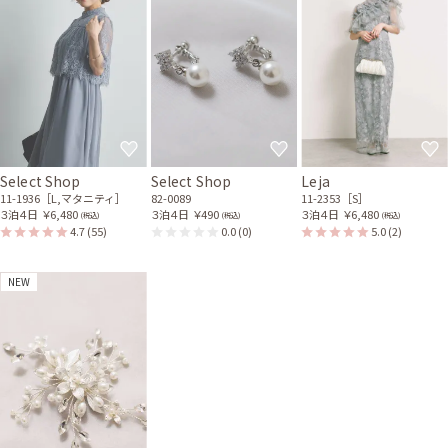
Select Shop
Select Shop
Leja
11-1936［L,マタニティ］
82-0089
11-2353［S］
３泊４日
￥6,480
３泊４日
￥490
３泊４日
￥6,480
(税込)
(税込)
(税込)
4.7
(55)
0.0
(0)
5.0
(2)
NEW