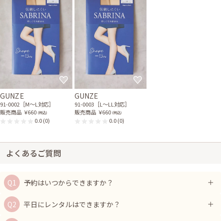
GUNZE
GUNZE
91-0002［M〜L対応］
91-0003［L〜LL対応］
販売商品
￥660
販売商品
￥660
(税込)
(税込)
0.0
(0)
0.0
(0)
よくあるご質問
予約はいつからできますか？
平日にレンタルはできますか？