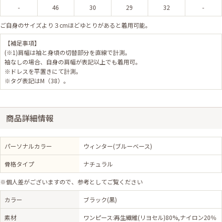
-
46
30
29
32
-
ご自身のサイズより３cmほどゆとりがあると着用可能。
【補足事項】
(※1)肩幅は袖と身頃の切替部分を直線で計測。
袖なしの場合、自身の肩幅が表記以上でも着用可。
※ドレスを平置きにて計測。
※タグ表記はM（38）。
商品詳細情報
パーソナルカラー
ウィンター(ブルーベース)
骨格タイプ
ナチュラル
※個人差がございますので、参考としてご覧ください
カラー
ブラック(黒)
素材
ワンピース:再生繊維(リヨセル)80%,ナイロン20％