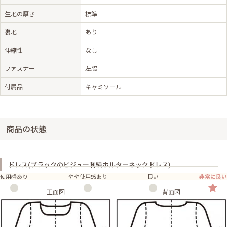
生地の厚さ
標準
裏地
あり
伸縮性
なし
ファスナー
左脇
付属品
キャミソール
商品の状態
ドレス(ブラックのビジュー刺繍ホルターネックドレス)
使用感あり
やや使用感あり
良い
非常に良い
正面図
背面図