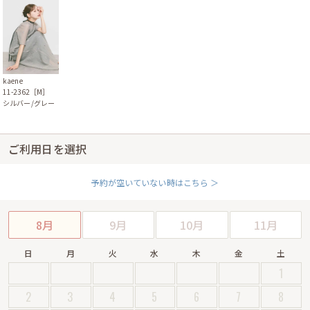
kaene
11-2362［M］
シルバー/グレー
ご利用日を選択
予約が空いていない時はこちら ＞
8月
9月
10月
11月
日
月
火
水
木
金
土
1
2
3
4
5
6
7
8