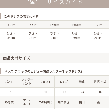
このドレスの着丈めやす
150cm
155cm
160cm
165cm
170cm
ひざ下
ひざ下
ひざ下
ひざ下
ひざ下
34cm
33cm
31cm
29cm
26cm
商品実寸サイズ
ドレス(ブラックのビジュー刺繍ホルターネックドレス)
アンダー
バスト
ウェスト
ヒップ
着丈
肩幅(※1)
バスト
87
-
98
102
124
34
アーム
ゆき丈
二の腕周り
袖の長さ
袖口
股下
ホール