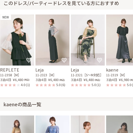
このドレス/パーティードレスを見ている方におすすめ
NEW
REPLETE
Leja
Leja
kaene
11-2358［M］
11-2323［M］
11-2321［S〜M対応］
11-2319［M］
３泊４日
￥6,480
３泊４日
￥6,480
３泊４日
￥6,480
３泊４日
￥6,980
(税込)
(税込)
(税込)
(税
4.0
(1)
5.0
(6)
5.0
(1)
5.0
kaeneの商品一覧