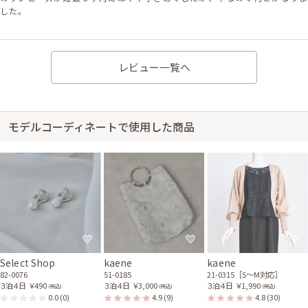
した。
レビュー一覧へ
モデルコーディネートで使用した商品
Select Shop
kaene
kaene
82-0076
51-0185
21-0315［S〜M対応］
３泊４日
￥490
３泊４日
￥3,000
３泊４日
￥1,990
(税込)
(税込)
(税込)
0.0
(0)
4.9
(9)
4.8
(30)