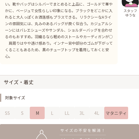
い。靴やバッグはシルバーでまとめると上品に、ゴールドで華や
かに、ベージュで女性らしい印象になる。ブラックをどこかに入
スタッフ
ゆうな
れると大人っぽくお洒落感もプラスできる。リラクシーなAライ
ンの雰囲気には、丸みのあるバッグが良く似合う。カジュアルシ
ーンにはバレエシューズやサンダル、ショルダーバッグを合わせ
るのもおすすめ。羽織るなら軽めのストールやカーディガンが◯
肩周りはやや透け感あり。インナー背中部分のゴムが下がって
くることもあるため、黒のチューブトップを着用しておくと安
心。
サイズ・着丈
対象サイズ
SS
S
M
L
LL
3L
4L
マタニティ