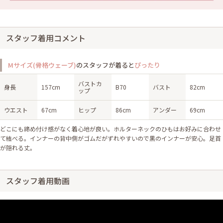
スタッフ着用コメント
Mサイズ(骨格ウェーブ)
のスタッフが着ると
ぴったり
バストカ
身長
157cm
B70
バスト
82cm
ップ
ウエスト
67cm
ヒップ
86cm
アンダー
69cm
どこにも締め付け感がなく着心地が良い。ホルターネックのひもはお好みに合わせ
て結べる。インナーの背中側がゴムだがずれやすいので黒のインナーが安心。足首
が隠れる丈。
スタッフ着用動画