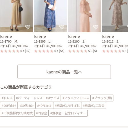
kaene
kaene
kaene
kaene
11-1790［M］
11-1595［L］
11-2290［S］
11-2011［S］
３泊４日
￥6,980
３泊４日
￥6,980
３泊４日
￥6,980
３泊４日
￥6,980
(税込)
(税込)
(税込)
(税
4.7
(32)
4.7
(54)
5.0
(5)
4.8
kaeneの商品一覧へ
この商品が所属するカテゴリ
#ドレス
#パーティードレス
#Mサイズ
#マタニティドレス
#ブラック(黒)
#20代向け
#30代向け
#40代向け
#結婚式/お呼ばれ
#結婚式/二次会
#ご親族様向け/結婚式
#同窓会
#食事会・記念日ディナー