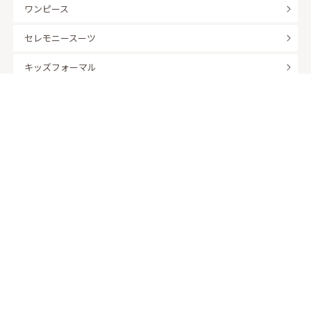
ワンピース
セレモニースーツ
キッズフォーマル
バッグ
羽織
アクセサリー
ふくさ
販売商品
商品を絞り込んで探す