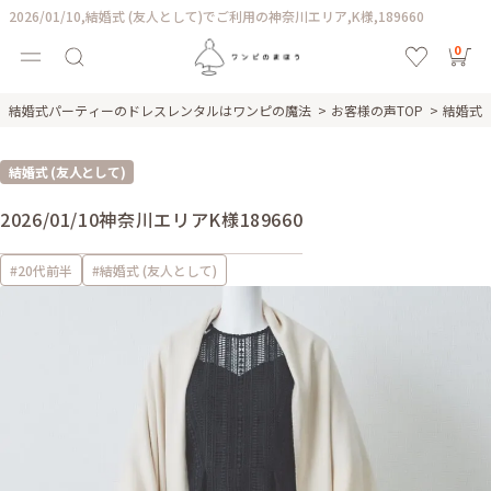
2026/01/10,結婚式 (友人として)でご利用の神奈川エリア,K様,189660
0
結婚式パーティーのドレスレンタルはワンピの魔法
お客様の声TOP
結婚式 
結婚式 (友人として)
2026/01/10
神奈川エリア
K様
189660
#20代前半
#結婚式 (友人として)