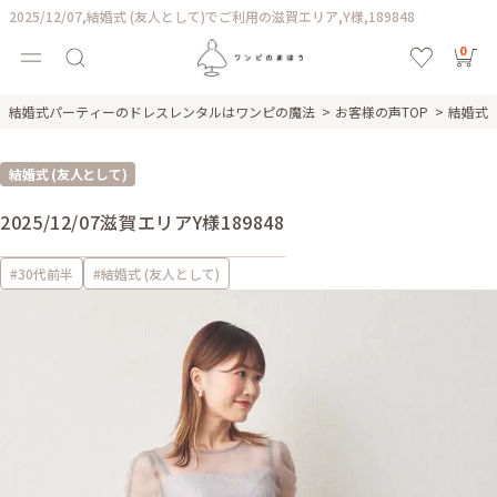
2025/12/07,結婚式 (友人として)でご利用の滋賀エリア,Y様,189848
0
結婚式パーティーのドレスレンタルはワンピの魔法
お客様の声TOP
結婚式 
結婚式 (友人として)
2025/12/07
滋賀エリア
Y様
189848
#30代前半
#結婚式 (友人として)