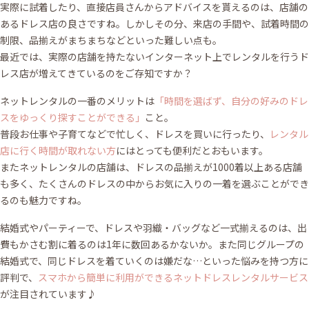
実際に試着したり、直接店員さんからアドバイスを貰えるのは、店舗の
あるドレス店の良さですね。しかしその分、来店の手間や、試着時間の
制限、品揃えがまちまちなどといった難しい点も。
最近では、実際の店舗を持たないインターネット上でレンタルを行うド
レス店が増えてきているのをご存知ですか？
ネットレンタルの一番のメリットは
「時間を選ばず、自分の好みのドレ
スをゆっくり探すことができる」
こと。
普段お仕事や子育てなどで忙しく、ドレスを買いに行ったり、
レンタル
店に行く時間が取れない方
にはとっても便利だとおもいます。
またネットレンタルの店舗は、ドレスの品揃えが1000着以上ある店舗
も多く、たくさんのドレスの中からお気に入りの一着を選ぶことができ
るのも魅力ですね。
結婚式やパーティーで、ドレスや羽織・バッグなど一式揃えるのは、出
費もかさむ割に着るのは1年に数回あるかないか。また同じグループの
結婚式で、同じドレスを着ていくのは嫌だな…といった悩みを持つ方に
評判で、
スマホから簡単に利用ができるネットドレスレンタルサービス
が注目されています♪