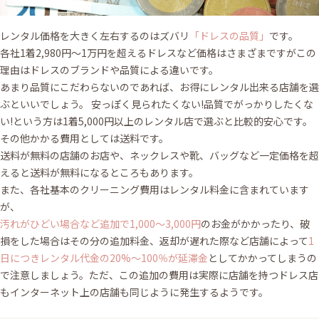
レンタル価格を大きく左右するのはズバリ
「ドレスの品質」
です。
各社1着2,980円〜1万円を超えるドレスなど価格はさまざまですがこの
理由はドレスのブランドや品質による違いです。
あまり品質にこだわらないのであれば、お得にレンタル出来る店舗を選
ぶといいでしょう。 安っぽく見られたくない!品質でがっかりしたくな
い!という方は1着5,000円以上のレンタル店で選ぶと比較的安心です。
その他かかる費用としては送料です。
送料が無料の店舗のお店や、ネックレスや靴、バッグなど一定価格を超
えると送料が無料になるところもあります。
また、各社基本のクリーニング費用はレンタル料金に含まれています
が、
汚れがひどい場合など追加で1,000〜3,000円
のお金がかかったり、破
損をした場合はその分の追加料金、返却が遅れた際など店舗によって
1
日につきレンタル代金の20%〜100％が延滞金
としてかかってしまうの
で注意しましょう。ただ、この追加の費用は実際に店舗を持つドレス店
もインターネット上の店舗も同じように発生するようです。