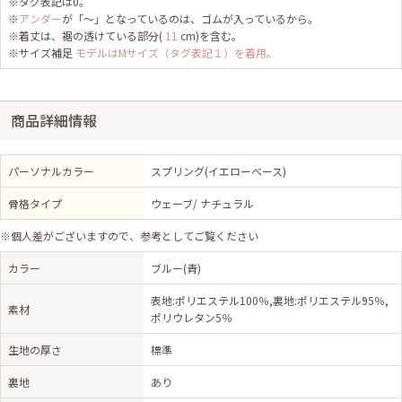
※タグ表記は0。
※
アンダー
が「～」となっているのは、ゴムが入っているから。
※着丈は、裾の透けている部分(
11
cm)を含む。
※サイズ補足
モデルはMサイズ（タグ表記１）を着用。
商品詳細情報
パーソナルカラー
スプリング(イエローベース)
骨格タイプ
ウェーブ/ ナチュラル
※個人差がございますので、参考としてご覧ください
カラー
ブルー(青)
表地:ポリエステル100％,裏地:ポリエステル95％,
素材
ポリウレタン5％
生地の厚さ
標準
裏地
あり