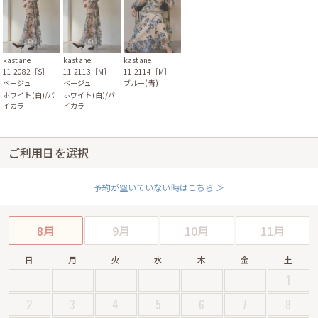
kastane
kastane
kastane
11-2082［S］
11-2113［M］
11-2114［M］
ベージュ
ベージュ
ブルー(青)
ホワイト(白)/バ
ホワイト(白)/バ
イカラー
イカラー
ご利用日を選択
予約が空いていない時はこちら ＞
8月
9月
10月
11月
日
月
火
水
木
金
土
1
2
3
4
5
6
7
8