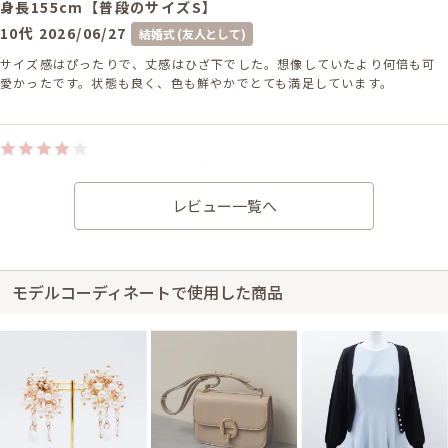
身長155cm【普段のサイズS】
10代
2026/06/27
結婚式 (友人として)
サイズ感はぴったりで、丈感はひざ下でした。想像していたより何倍も可
愛かったです。状態も良く、色も鮮やかでとても満足しています。
身長158cm【普段のサイズM】 (バスト：C70)
20代後半
2026/06/21
結婚式 (友人として)
レビュー一覧へ
サイズ感はぴったりで、丈感はひざ下でした。写真のイメージ通りでし
た！チャックが途中でひっかかりやすかったので要注意です。
モデルコーディネートで使用した商品