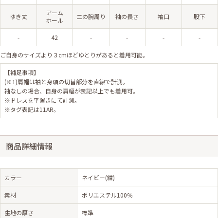
アーム
ゆき丈
二の腕周り
袖の長さ
袖口
股下
ホール
-
42
-
-
-
-
ご自身のサイズより３cmほどゆとりがあると着用可能。
【補足事項】
(※1)肩幅は袖と身頃の切替部分を直線で計測。
袖なしの場合、自身の肩幅が表記以上でも着用可。
※ドレスを平置きにて計測。
※タグ表記は11AR。
商品詳細情報
カラー
ネイビー(紺)
素材
ポリエステル100％
生地の厚さ
標準