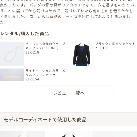
良かったです。 バッグの留め具がワンタッチでなく、穴を通すものだとい
うことに届いてから気づいたので、気づいていたら他のものを借りたかも
と思いました。 次回からは電話のサービスを利用してみようと思いまし
た。
レンタル/購入した商品
パール×メタルのウェーブ
ブラックの長袖ジャケット
ネックレス(ゴールド)
21-0191
31-0218
ライトベージュのカラーメ
タルクラッチバッグ
51-0154
レビュー一覧へ
身長162cm【Mサイズ(Lサイズよりの)】 (バスト：B70)
モデルコーディネートで使用した商品
50代～
2022/05/15
結婚式 (友人として)
サイズはぴったりで、丈はひざ下でした。 前回お借りしたベージュのボレ