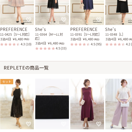
PREFERENCE
She’s
PREFERENCE
She’s
11-0425［S〜L対応］
11-0364［M〜LL対
11-0391［S〜L対応］
11-0348［L］
応］
３泊４日
￥6,480
３泊４日
￥6,480
３泊４日
￥6,480
(税込)
(税込)
(税
３泊４日
￥6,480
4.3
(10)
4.5
(95)
4.2
(税込)
4.5
(33)
REPLETEの商品一覧
セット