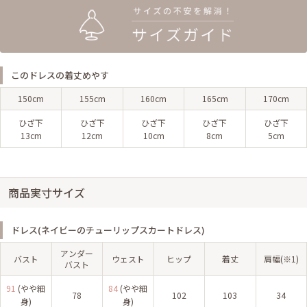
このドレスの着丈めやす
150cm
155cm
160cm
165cm
170cm
ひざ下
ひざ下
ひざ下
ひざ下
ひざ下
13cm
12cm
10cm
8cm
5cm
商品実寸サイズ
ドレス(ネイビーのチューリップスカートドレス)
アンダー
バスト
ウェスト
ヒップ
着丈
肩幅(※1)
バスト
91
(やや細
84
(やや細
78
102
103
34
身)
身)