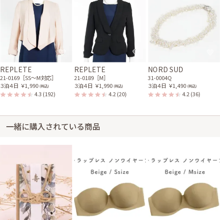
ロとはまた違った感じが出て良かったです。
レンタル/購入した商品
シルバーシャンタンの七分
袖ボレロ
21-0215
REPLETE
REPLETE
NORD SUD
21-0169［SS〜M対応］
21-0189［M］
31-0004Q
３泊４日
￥1,990
３泊４日
￥1,990
３泊４日
￥1,490
(税込)
(税込)
(税込)
4.3
(192)
4.2
(20)
4.2
(36)
身長164cm【Lサイズ】 (バスト：C75)
50代～
2019/11/23
結婚式 (友人として)
レストラン
一緒に購入されている商品
サイズはぴったりで、丈はひざ丈でした。 生地もちょうど良かったです
し、見た感じも上品でとても気に入りました。 ウエストがもう少しだけゆ
とりがあると、座って50分弱の運転でも苦しくないかもしれません（笑）
レンタル/購入した商品
ブラック×ブラウンのバイ
ブラックのシンプルボレロ
カラーカシュクールドレス
21-0284
11-1131
ゴールドのフリンジストー
ホワイトパール2WAYネッ
ル
クレス(留め輪付)
21-0255
31-0004Q