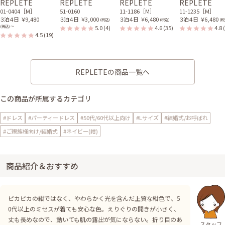
REPLETE
REPLETE
REPLETE
REPLETE
01-0404［M］
51-0160
11-1186［M］
11-1235［M］
３泊４日
￥9,480
３泊４日
￥3,000
３泊４日
￥6,480
３泊４日
￥6,480
(税込)
(税込)
(税
5.0
(4)
4.6
(35)
4.8
(税込) 〜
4.5
(19)
REPLETEの商品一覧へ
この商品が所属するカテゴリ
#ドレス
#パーティードレス
#50代/60代以上向け
#Lサイズ
#結婚式/お呼ばれ
#ご親族様向け/結婚式
#ネイビー(紺)
商品紹介＆おすすめ
ピカピカの紺ではなく、やわらかく光を含んだ上質な紺色で、5
0代以上のミセスが着ても安心な色。えりぐりの開きが小さく、
丈も長めなので、動いても肌の露出が気にならない。折り目のあ
スタッフ