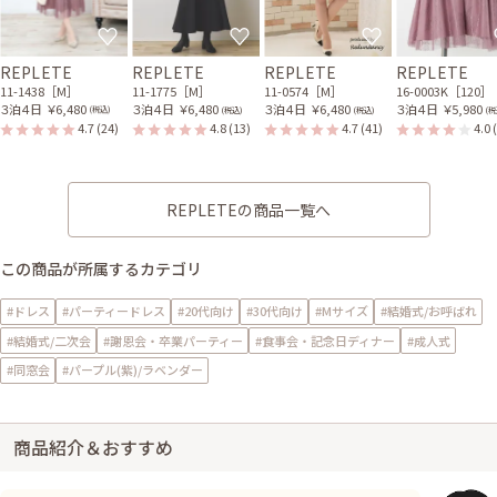
REPLETE
REPLETE
REPLETE
REPLETE
11-1438［M］
11-1775［M］
11-0574［M］
16-0003K［120］
３泊４日
￥6,480
３泊４日
￥6,480
３泊４日
￥6,480
３泊４日
￥5,980
(税込)
(税込)
(税込)
(税
4.7
(24)
4.8
(13)
4.7
(41)
4.0
REPLETEの商品一覧へ
この商品が所属するカテゴリ
#ドレス
#パーティードレス
#20代向け
#30代向け
#Mサイズ
#結婚式/お呼ばれ
#結婚式/二次会
#謝恩会・卒業パーティー
#食事会・記念日ディナー
#成人式
#同窓会
#パープル(紫)/ラベンダー
商品紹介＆おすすめ