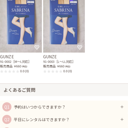
GUNZE
GUNZE
91-0002［M〜L対応］
91-0003［L〜LL対応］
販売商品
￥660
販売商品
￥660
(税込)
(税込)
0.0
(0)
0.0
(0)
よくあるご質問
予約はいつからできますか？
平日にレンタルはできますか？