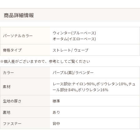
商品詳細情報
ウィンター(ブルーベース)
パーソナルカラー
オータム(イエローベース)
骨格タイプ
ストレート/ ウェーブ
※個人差がございますので、参考としてご覧ください
カラー
パープル(紫)/ラベンダー
レース部分:ナイロン90％,ポリウレタン10％,チュ
素材
ール部分:84％,ポリウレタン16％
生地の厚さ
標準
裏地
あり
ファスナー
背中