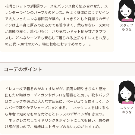
花柄とドットの2種類のレースをバランス良く組み合わせた、ス
レンダーラインのパープルのドレス。程よく身体に沿うデザイン
で大人フェミニンな雰囲気が漂う。すっきりとした首周りのデザ
インは上半身に厚みのある方でも着やすく、柔らかなレース素材
スタッフ
ゆうな
が肌触り良く、着心地も◯ さり気ないドット柄が甘さをプラ
スし、どんなシーンでも安心して着られる上品なドレスをお探し
の20代〜30代の方へ。特に秋冬におすすめのカラー。
コーデのポイント
ドレス一枚で着るのがおすすめだが、肌寒い時やきちんと感を
出したい時はカーディガンやボレロを羽織ると良い。靴やバッグ
はブラックを選ぶと大人な雰囲気に、ベージュで女性らしく、シ
ルバーで華やかでシャープにまとまる。 ネックレスを付けるな
スタッフ
ゆうな
ら華奢で短めなものを付けるとドレスのデザインが引き立つ。
ネックレスなしでイヤリングをポイントにしても良い。肩の透
け感が強いので、肩紐はストラップのないものがおすすめ。