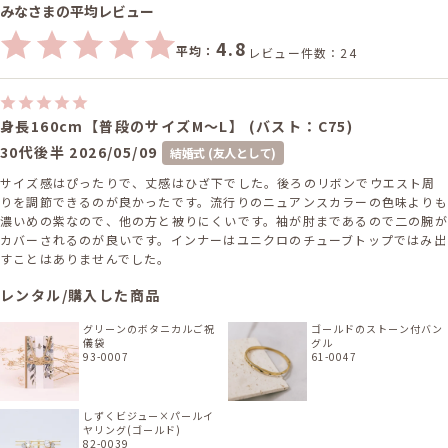
みなさまの平均レビュー
4.8
平均：
レビュー件数：24
身長160cm【普段のサイズM〜L】 (バスト：C75)
30代後半
2026/05/09
結婚式 (友人として)
サイズ感はぴったりで、丈感はひざ下でした。後ろのリボンでウエスト周
りを調節できるのが良かったです。流行りのニュアンスカラーの色味よりも
濃いめの紫なので、他の方と被りにくいです。袖が肘まであるので二の腕が
カバーされるのが良いです。インナーはユニクロのチューブトップではみ出
すことはありませんでした。
レンタル/購入した商品
グリーンのボタニカルご祝
ゴールドのストーン付バン
儀袋
グル
93-0007
61-0047
しずくビジュー×パールイ
ヤリング(ゴールド)
82-0039