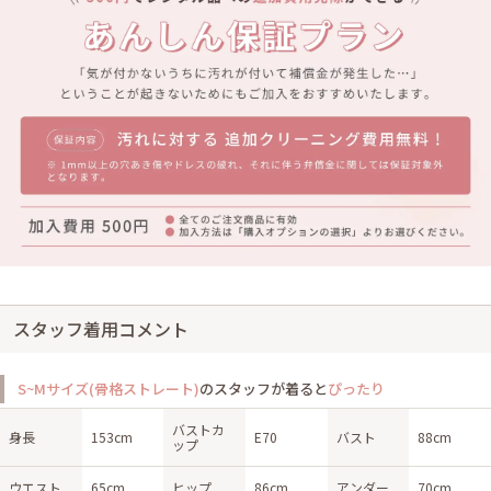
スタッフ着用コメント
S~Mサイズ(骨格ストレート)
のスタッフが着ると
ぴったり
バストカ
身長
153cm
E70
バスト
88cm
ップ
ウエスト
65cm
ヒップ
86cm
アンダー
70cm