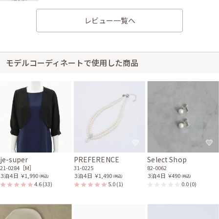
レビュー一覧へ
身長159cm【普段のサイズM】 (バスト：C70)
モデルコーディネートで使用した商品
20代後半
2026/05/02
結婚式 (友人として)
サイズ感はぴったりで、丈感はひざ下でした。お上品なパープルのドレスで
した。他の方とかぶらない色味だったため女性ゲストが多い結婚式で大変
助かりました！
身長152cm【M】 (バスト：C75)
je-super
PREFERENCE
Select Shop
30代前半
2026/03/15
食事会・記念日
21-0284［M］
31-0225
82-0062
３泊４日
￥1,990
３泊４日
￥1,490
３泊４日
￥490
サイズはぴったりで、丈はひざ下でした。 推しカラーの素敵なドレスでし
(税込)
(税込)
(税込)
4.6
(33)
5.0
(1)
0.0
(0)
た！！