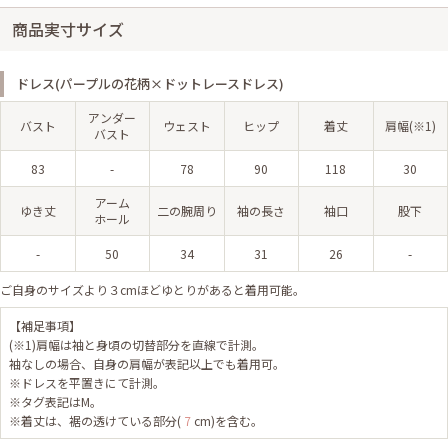
商品実寸サイズ
ドレス(パープルの花柄×ドットレースドレス)
アンダー
バスト
ウェスト
ヒップ
着丈
肩幅(※1)
バスト
83
-
78
90
118
30
アーム
ゆき丈
二の腕周り
袖の長さ
袖口
股下
ホール
-
50
34
31
26
-
ご自身のサイズより３cmほどゆとりがあると着用可能。
【補足事項】
(※1)肩幅は袖と身頃の切替部分を直線で計測。
袖なしの場合、自身の肩幅が表記以上でも着用可。
※ドレスを平置きにて計測。
※タグ表記はM。
※着丈は、裾の透けている部分(
7
cm)を含む。