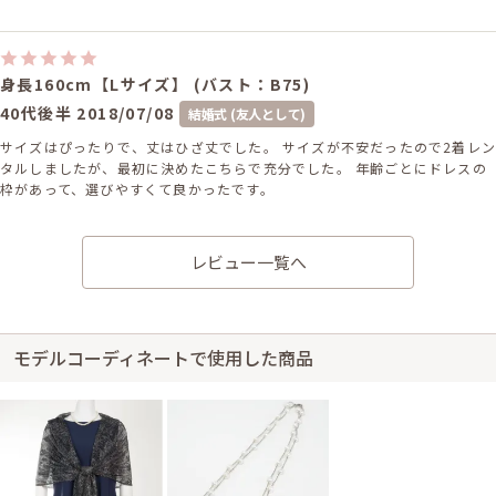
身長160cm【Lサイズ】 (バスト：B75)
40代後半
2018/07/08
結婚式 (友人として)
サイズはぴったりで、丈はひざ丈でした。 サイズが不安だったので2着レン
タルしましたが、最初に決めたこちらで充分でした。 年齢ごとにドレスの
枠があって、選びやすくて良かったです。
レンタル/購入した商品
レビュー一覧へ
ネイビーのラッフルスリー
ブミディ丈ドレス
11-0254A
モデルコーディネートで使用した商品
身長160cm【Mサイズ】 (バスト:A70)
50代～
2016/11/06
結婚式 (友人として)
サイズはやや小さく、丈はひざ丈でした。 レンタルという事で着まわしの
印象があり、品質は…と、どうなのかと思ったが、新品のようで、汚さない