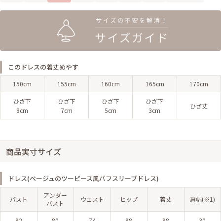
このドレスの着丈めやす
150cm
155cm
160cm
165cm
170cm
ひざ下
ひざ下
ひざ下
ひざ下
ひざ丈
8cm
7cm
5cm
3cm
商品実寸サイズ
ドレス(ベージュのツーピース風パフスリーブドレス)
アンダー
バスト
ウェスト
ヒップ
着丈
肩幅(※1)
バスト
92
80
74
98
98
30