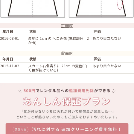
正面図
年月日
状態
評価
2016-08-01
裏地に 1cm の へこみ傷 (左脇部分 2
あまり目立たない
か所)
背面図
年月日
状態
評価
2015-11-02
スカート右側寄りに 23cm の変色(白
あまり目立たない
く色が抜けている)