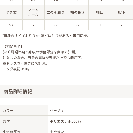
アーム
ゆき丈
二の腕周り
袖の長さ
袖口
股下
ホール
52
-
32
37
31
-
ご自身のサイズより３cmほどゆとりがあると着用可能。
【補足事項】
(※1)肩幅は袖と身頃の切替部分を直線で計測。
袖なしの場合、自身の肩幅が表記以上でも着用可。
※ドレスを平置きにて計測。
※タグ表記は38。
商品詳細情報
カラー
ベージュ
素材
ポリエステル100％
生地の厚さ
やや薄い