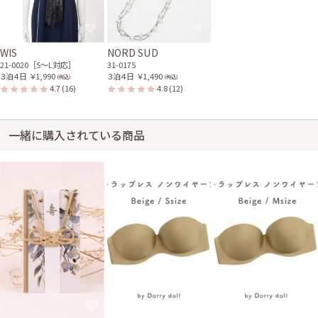
ように逆に気を使いましたが、又、機会があれば利用したいと思いまし
た。
WIS
NORD SUD
21-0020［S〜L対応］
31-0175
３泊４日
￥1,990
３泊４日
￥1,490
(税込)
(税込)
4.7
(16)
4.8
(12)
一緒に購入されている商品