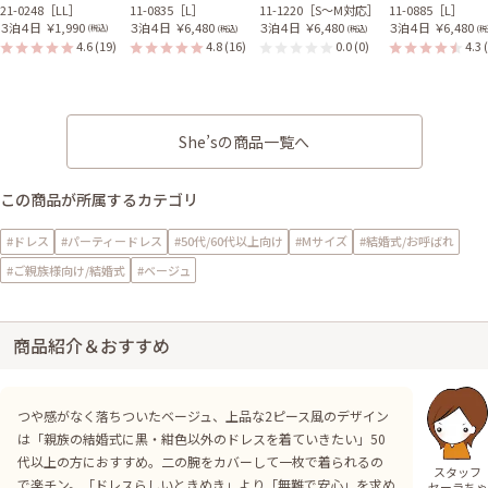
21-0248［LL］
11-0835［L］
11-1220［S〜M対応］
11-0885［L］
３泊４日
￥1,990
３泊４日
￥6,480
３泊４日
￥6,480
３泊４日
￥6,480
(税込)
(税込)
(税込)
(税
4.6
(19)
4.8
(16)
0.0
(0)
4.3
She’sの商品一覧へ
この商品が所属するカテゴリ
#ドレス
#パーティードレス
#50代/60代以上向け
#Mサイズ
#結婚式/お呼ばれ
#ご親族様向け/結婚式
#ベージュ
商品紹介＆おすすめ
つや感がなく落ちついたベージュ、上品な2ピース風のデザイン
は「親族の結婚式に黒・紺色以外のドレスを着ていきたい」50
代以上の方におすすめ。二の腕をカバーして一枚で着られるの
スタッフ
で楽チン。「ドレスらしいときめき」より「無難で安心」を求め
セーラちゃ