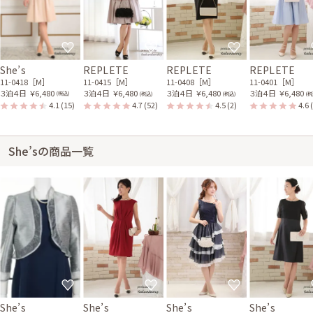
She’s
REPLETE
REPLETE
REPLETE
11-0418［M］
11-0415［M］
11-0408［M］
11-0401［M］
３泊４日
￥6,480
３泊４日
￥6,480
３泊４日
￥6,480
３泊４日
￥6,480
(税込)
(税込)
(税込)
(税
4.1
(15)
4.7
(52)
4.5
(2)
4.6
She’sの商品一覧
She’s
She’s
She’s
She’s