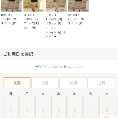
REPLETE
REPLETE
REPLETE
REPLETE
11-0407［M］
11-0406［M］
11-0513［M］
11-0408［M］
ブラック(黒)
ネイビー(紺)
ネイビー(紺)
ブラック(黒)
ブルー(青)
ベージュ
ホワイト(白)/バ
イカラー
ご利用日を選択
予約が空いていない時はこちら ＞
8月
9月
10月
11月
日
月
火
水
木
金
土
1
2
3
4
5
6
7
8