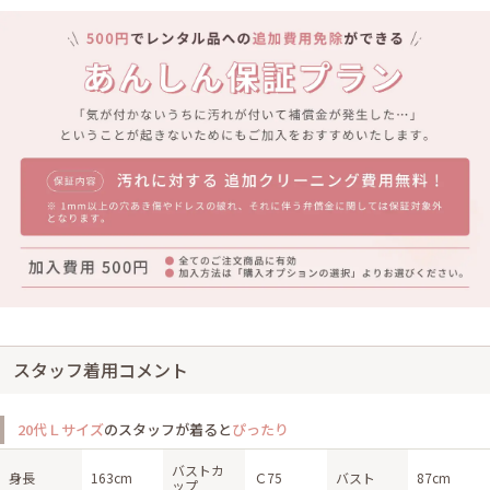
スタッフ着用コメント
20代Ｌサイズ
のスタッフが着ると
ぴったり
バストカ
身長
163cm
Ｃ75
バスト
87cm
ップ