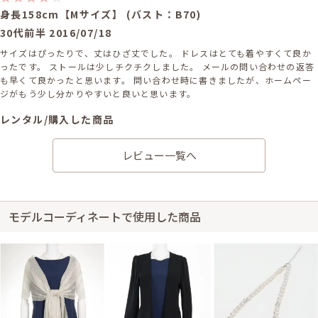
身長158cm【Mサイズ】 (バスト：B70)
30代前半
2016/07/18
サイズはぴったりで、丈はひざ丈でした。 ドレスはとても着やすくて良か
ったです。 ストールは少しチクチクしました。 メールの問い合わせの返答
も早くて良かったと思います。 問い合わせ時に書きましたが、ホームペー
ジがもう少し分かりやすいと良いと思います。
レンタル/購入した商品
シルバーのラメ入りストー
ル
レビュー一覧へ
21-0086
モデルコーディネートで使用した商品
身長165cm【Mサイズ】 (バスト:A75)
30代前半
2016/04/02
結婚式 (仕事関係)
サイズはぴったりで、丈はひざ丈でした。 上品なドレスで、良かったで
す。 バイカラーのドレスでしたが、上部が思っていたよりも白っぽかった
ので、上に羽織る黒系のショールも一緒にレンタルすれば良かったかなと
思いました。