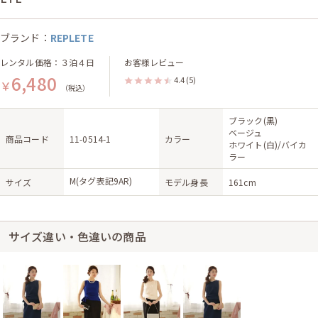
ブランド：
REPLETE
レンタル価格：３泊４日
お客様レビュー
6,480
4.4
(5)
￥
（税込）
ブラック(黒)
ベージュ
商品コード
11-0514-1
カラー
ホワイト(白)/バイカ
ラー
M(タグ表記9AR)
サイズ
モデル身長
161cm
サイズ違い・色違いの商品