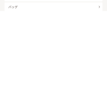
バッグ
羽織
アクセサリー
ふくさ
販売商品
商品を絞り込んで探す
ドレスレンタル ワンピの魔法トップへ