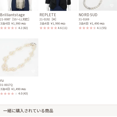
Brilliantstage
REPLETE
NORD SUD
21-0087［SS〜LL対応］
21-0192［M］
31-0169
３泊４日
￥1,990
３泊４日
￥1,990
３泊４日
￥1,490
(税込)
(税込)
(税込)
4.2
(82)
4.6
(11)
4.1
(55)
ru
31-0017Q
３泊４日
￥1,490
(税込)
4.0
(43)
一緒に購入されている商品