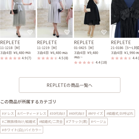
REPLETE
REPLETE
REPLETE
REPLETE
11-1218［M］
11-1219［M］
01-0425［M］
21-0186［S〜L
３泊４日
￥6,480
３泊４日
￥6,480
３泊４日
￥9,480
３泊４日
￥1,990
(税込)
(税込)
(税
4.9
(7)
4.5
(8)
4.4
(税込) 〜
4.4
(18)
REPLETEの商品一覧へ
この商品が所属するカテゴリ
#ドレス
#パーティードレス
#30代向け
#40代向け
#Mサイズ
#結婚式/お呼ばれ
#ご親族様向け/結婚式
#結婚式/二次会
#ブラック(黒)
#ベージュ
#ホワイト(白)/バイカラー