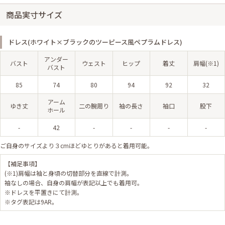
商品実寸サイズ
ドレス(ホワイト×ブラックのツーピース風ペプラムドレス)
アンダー
バスト
ウェスト
ヒップ
着丈
肩幅(※1)
バスト
85
74
80
94
92
32
アーム
ゆき丈
二の腕周り
袖の長さ
袖口
股下
ホール
-
42
-
-
-
-
ご自身のサイズより３cmほどゆとりがあると着用可能。
【補足事項】
(※1)肩幅は袖と身頃の切替部分を直線で計測。
袖なしの場合、自身の肩幅が表記以上でも着用可。
※ドレスを平置きにて計測。
※タグ表記は9AR。