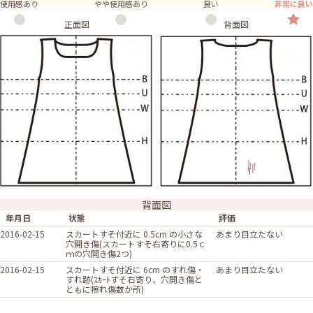
使用感あり
やや使用感あり
良い
非常に良い
正面図
背面図
背面図
年月日
状態
評価
2016-02-15
スカートすそ付近に 0.5cm の小さな
あまり目立たない
穴開き傷(スカートすそ右寄りに0.5ｃ
ｍの穴開き傷2つ)
2016-02-15
スカートすそ付近に 6cm のすれ傷・
あまり目立たない
すれ跡(ｽｶｰﾄすそ右寄り、穴開き傷と
ともに擦れ傷数か所)