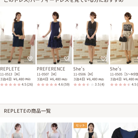
REPLETE
PREFERENCE
She’s
She’s
11-0513［M］
11-0507［M］
11-0506［M］
11-0505［S〜M
３泊４日
￥6,480
３泊４日
￥6,480
３泊４日
￥6,480
３泊４日
￥6,480
(税込)
(税込)
(税込)
(税
4.5
(26)
4.6
(59)
3.5
(4)
4.5
REPLETEの商品一覧
セット