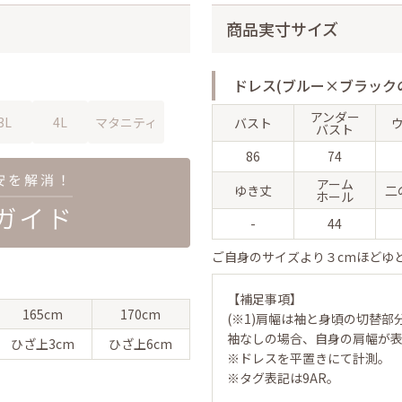
商品実寸サイズ
ドレス(ブルー×ブラック
アンダー
3L
4L
マタニティ
バスト
バスト
86
74
アーム
ゆき丈
二
ホール
-
44
ご自身のサイズより３cmほどゆ
【補足事項】
165cm
170cm
(※1)肩幅は袖と身頃の切替部
袖なしの場合、自身の肩幅が
ひざ上
3cm
ひざ上
6cm
※ドレスを平置きにて計測。
※タグ表記は9AR。