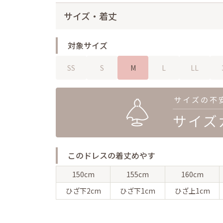
サイズ・着丈
対象サイズ
SS
S
M
L
LL
このドレスの着丈めやす
150cm
155cm
160cm
ひざ下
2cm
ひざ下
1cm
ひざ上
1cm