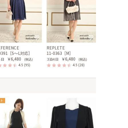
EFERENCE
REPLETE
-0391［S〜L対応］
11-0363［M］
￥6,480
￥6,480
４日
３泊４日
(税込)
(税込)
4.5
(95)
4.5
(28)
ット