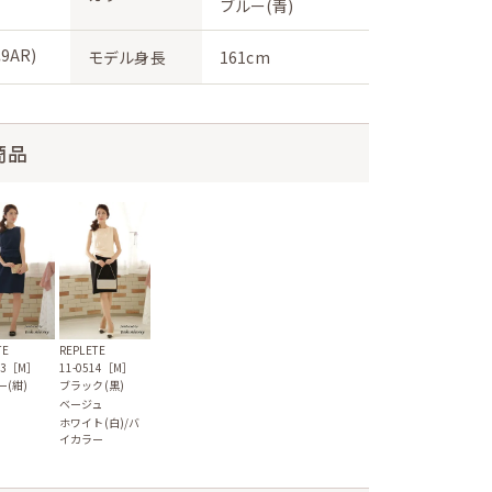
ブルー(青)
9AR)
モデル身長
161cm
商品
TE
REPLETE
513［M］
11-0514［M］
ー(紺)
ブラック(黒)
ベージュ
ホワイト(白)/バ
イカラー