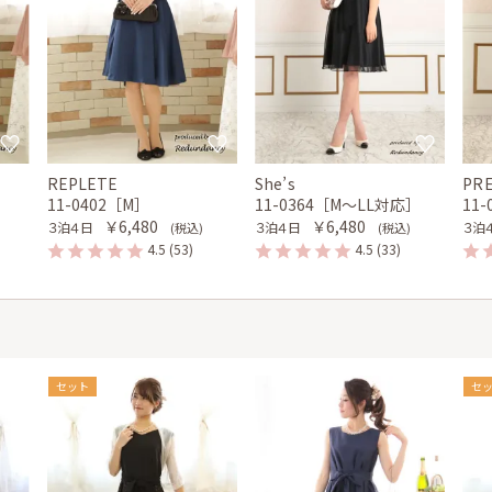
REPLETE
She’s
PR
11-0402［M］
11-0364［M〜LL対応］
11
￥6,480
￥6,480
３泊４日
３泊４日
３泊
(税込)
(税込)
4.5
(53)
4.5
(33)
セット
セ