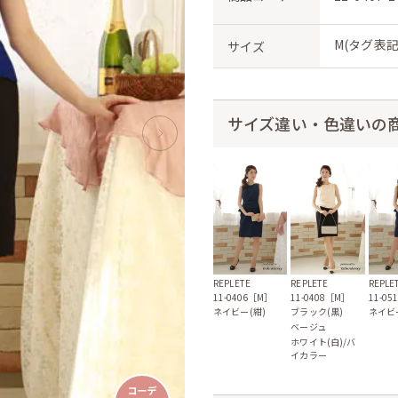
M(タグ表記
サイズ
サイズ違い・色違いの
REPLETE
REPLE
REPLETE
11-0406［M］
11-0
11-0408［M］
ネイビー(紺)
ネイビ
ブラック(黒)
ベージュ
ホワイト(白)/バ
イカラー