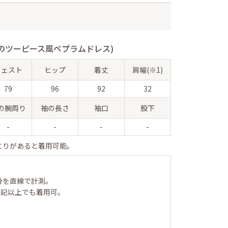
のツーピース風ペプラムドレス)
ウェスト
ヒップ
着丈
肩幅(※1)
79
96
92
32
の腕周り
袖の長さ
袖口
股下
-
-
-
-
とりがあると着用可能。
分を直線で計測。
表記以上でも着用可。