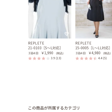
REPLETE
REPLETE
21-0103［S〜L対応］
15-0005［L〜LL対応
￥1,990
￥4,980
３泊４日
３泊４日
(税込)
(税込)
3.9
(13)
4.4
(5)
この商品が所属するカテゴリ