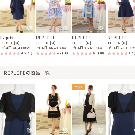
Exquis
REPLETE
REPLETE
REPLETE
11-0583［M］
11-0580［M］
11-0577［M］
11-0574［M］
３泊４日
￥6,480
３泊４日
￥6,480
３泊４日
￥6,480
３泊４日
￥6,480
(税込)
(税込)
(税込)
(税
4.5
(71)
4.7
(18)
4.6
(38)
4.7
REPLETEの商品一覧
セット