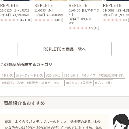
REPLETE
REPLETE
REPLETE
REPLETE
21-0125［S〜L対応］
11-0533［M］
01-0400［M,マタニテ
21-0063［SS〜L
ィ］
３泊４日
￥1,990
３泊４日
￥6,480
３泊４日
￥1,990
(税込)
(税込)
(税
３泊４日
￥9,480
4.2
(100)
4.0
(2)
4.3
(税込) 〜
4.9
(48)
REPLETEの商品一覧へ
この商品が所属するカテゴリ
#ドレス
#パーティードレス
#20代向け
#30代向け
#Mサイズ
#結婚式/お呼ばれ
#結婚式/二次会
#謝恩会・卒業パーティー
#成人式
#同窓会
#ブルー(青)
商品紹介＆おすすめ
春夏によく合うパステルブルーのドレス。透明感のあるさわや
かな色合いは20代～30代前半の特に色白の方におすすめ。体の