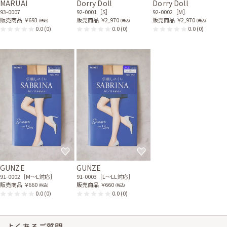
MARUAI
Dorry Doll
Dorry Doll
93-0007
92-0001［S］
92-0002［M］
販売商品
￥693
販売商品
￥2,970
販売商品
￥2,970
(税込)
(税込)
(税込)
0.0
(0)
0.0
(0)
0.0
(0)
GUNZE
GUNZE
91-0002［M〜L対応］
91-0003［L〜LL対応］
販売商品
￥660
販売商品
￥660
(税込)
(税込)
0.0
(0)
0.0
(0)
よくあるご質問