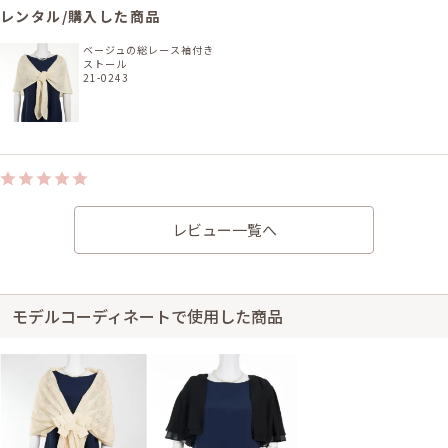
レンタル/購入した商品
ベージュの総レース袖付き
ストール
21-0243
身長150cm【妊娠中(6ヶ月(M～Lサイズ))】 (バスト：D75)
20代後半
2018/05/13
レビュー一覧へ
結婚式 (友人として)
サイズはぴったりで、丈はひざ下でした。 キレイに梱包されていて、すぐ
着られました!! 色も想像通りで、サイズもサイトを参考にしたのでピッタ
リでした。 お腹まわりもゆったりなので妊娠中も着られるし、すっきりと
モデルコーディネートで使用した商品
着られて大満足です。 シフォンのボレロについて問い合わせをした時も、
丁寧かつ迅速に返信を下さりとても安心して利用させて頂きました。 種類
も豊富で、また利用させて頂きたいです。
身長158cm【Mサイズ】 (バスト：C75)