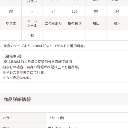
バスト
88
-
94
126
89
34
アーム
ゆき丈
二の腕周り
袖の長さ
袖口
股下
ホール
-
42
-
-
-
-
ご自身のサイズより３cmほどゆとりがあると着用可能。
【補足事項】
(※1)肩幅は袖と身頃の切替部分を直線で計測。
袖なしの場合、自身の肩幅が表記以上でも着用可。
※ドレスを平置きにて計測。
※タグ表記は9AR。
商品詳細情報
カラー
ブルー(青)
素材
ポリエステル100％