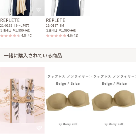
20代前半
2017/08/27
結婚式 (友人として)
結婚式 (仕事関係)
サイズはぴったりで、丈はひざ丈でした。 色も形も大変素敵で、周囲とも
REPLETE
REPLETE
あまり被らなかったのでとても満足です。 ヒップの大きさが悩みですが、
21-0185［S〜L対応］
21-0187［M］
その点もカバーしてくれるドレスでした。 ネットで服を借りるのは、サイ
３泊４日
￥1,990
３泊４日
￥1,990
(税込)
(税込)
ズが合うのかどうかという点で不安でしたが、商品説明が丁寧だったので
4.5
(40)
4.6
(41)
安心してレンタルできました。 梱包も丁寧で、ただ商品を送るだけではな
く、利用者が実際に使う時のことまで考えて下さっているのだと思いまし
た。 また利用したいと思います。 ありがとうございました。
一緒に購入されている商品