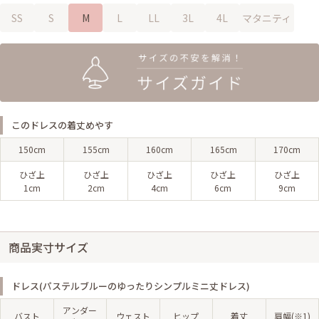
SS
S
M
L
LL
3L
4L
マタニティ
このドレスの着丈めやす
150cm
155cm
160cm
165cm
170cm
ひざ上
ひざ上
ひざ上
ひざ上
ひざ上
1cm
2cm
4cm
6cm
9cm
商品実寸サイズ
ドレス(パステルブルーのゆったりシンプルミニ丈ドレス)
アンダー
バスト
ウェスト
ヒップ
着丈
肩幅(※1)