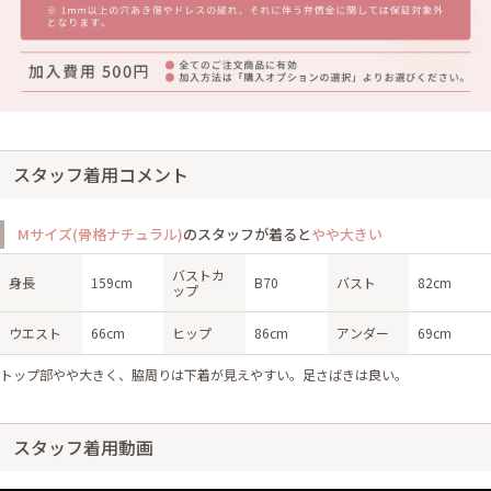
スタッフ着用コメント
Mサイズ(骨格ナチュラル)
のスタッフが着ると
やや大きい
バストカ
身長
159cm
B70
バスト
82cm
ップ
ウエスト
66cm
ヒップ
86cm
アンダー
69cm
トップ部やや大きく、脇周りは下着が見えやすい。足さばきは良い。
スタッフ着用動画