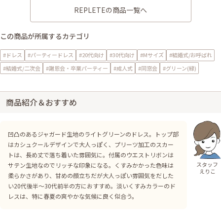
REPLETEの商品一覧へ
この商品が所属するカテゴリ
#ドレス
#パーティードレス
#20代向け
#30代向け
#Mサイズ
#結婚式/お呼ばれ
#結婚式/二次会
#謝恩会・卒業パーティー
#成人式
#同窓会
#グリーン(緑)
商品紹介＆おすすめ
凹凸のあるジャガード生地のライトグリーンのドレス。トップ部
はカシュクールデザインで大人っぽく、プリーツ加工のスカー
トは、長め丈で落ち着いた雰囲気に。付属のウエストリボンは
スタッフ
サテン生地なのでリッチな印象になる。くすみかかった色味は
えりこ
柔らかさがあり、甘めの顔立ちだが大人っぽい雰囲気をだした
い20代後半〜30代前半の方におすすめ。淡いくすみカラーのド
レスは、特に春夏の爽やかな気候に良く似合う。