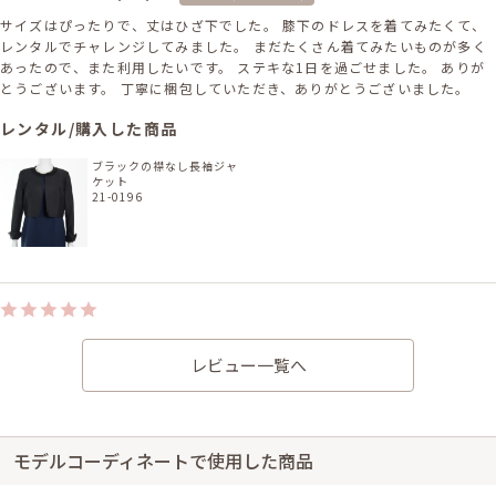
サイズはぴったりで、丈はひざ下でした。 膝下のドレスを着てみたくて、
レンタルでチャレンジしてみました。 まだたくさん着てみたいものが多く
あったので、また利用したいです。 ステキな1日を過ごせました。 ありが
とうございます。 丁寧に梱包していただき、ありがとうございました。
レンタル/購入した商品
ブラックの襟なし長袖ジャ
ケット
21-0196
身長157cm【Sサイズ】 (バスト：B70)
30代前半
2021/10/24
レビュー一覧へ
同窓会
サイズはぴったりで、丈はひざ下でした。 色が思ったより緑強めでした
が、秋っぽくて可愛かったです。 程よくふんわりしていて、体型カバー効
果もありました。 メールで連絡いただいたのがわかりやすかったです。 日
モデルコーディネートで使用した商品
程が先だったけど、本当に届くかな～なんて不安なく当日まで過ごせまし
た。