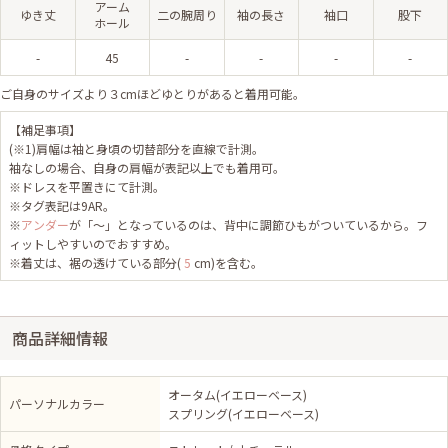
アーム
ゆき丈
二の腕周り
袖の長さ
袖口
股下
ホール
-
45
-
-
-
-
ご自身のサイズより３cmほどゆとりがあると着用可能。
【補足事項】
(※1)肩幅は袖と身頃の切替部分を直線で計測。
袖なしの場合、自身の肩幅が表記以上でも着用可。
※ドレスを平置きにて計測。
※タグ表記は9AR。
※
アンダー
が「～」となっているのは、背中に調節ひもがついているから。フ
ィットしやすいのでおすすめ。
※着丈は、裾の透けている部分(
5
cm)を含む。
商品詳細情報
オータム(イエローベース)
パーソナルカラー
スプリング(イエローベース)