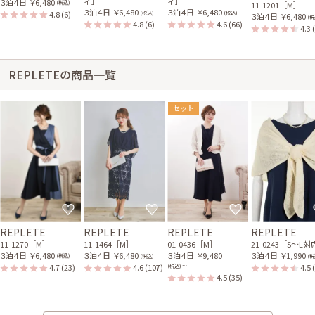
ィ］
ィ］
３泊４日
￥6,480
(税込)
11-1201［M］
３泊４日
￥6,480
３泊４日
￥6,480
4.8
(6)
(税込)
(税込)
３泊４日
￥6,480
(税
4.8
(6)
4.6
(66)
4.3
REPLETEの商品一覧
セット
REPLETE
REPLETE
REPLETE
REPLETE
11-1270［M］
11-1464［M］
01-0436［M］
21-0243［S〜L
３泊４日
￥6,480
３泊４日
￥6,480
３泊４日
￥9,480
３泊４日
￥1,990
(税込)
(税込)
(税
4.7
(23)
4.6
(107)
4.5
(税込) 〜
4.5
(35)