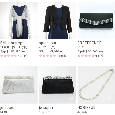
身長160cm【Mサイズ(LLサイズよりの)】 (バスト：C70)
30代前半
2021/10/10
結婚式 (友人として)
サイズはぴったりで、丈はひざ下でした。 やさしく柔らかい色味と、落ち
着いたデザインがとてもステキで、イメージ通りのドレスでした。 前で結
Brilliantstage
apres jour
PREFERENCE
ぶリボンが私には甘く感じたので、くるりと背中まで回してみたのです
21-0086［SS〜LL対応］
21-0236［M］
51-0117
が、それもまた可愛かったです。 バレッタとイヤリングもとてもステキだ
３泊４日
￥1,990
３泊４日
￥1,990
３泊４日
￥3,000
(税込)
(税込)
(税込)
ったので、機会があったらまた利用したいです。 注意点や返却の仕方など
4.3
(44)
4.5
(53)
4.6
(7)
がイラストや写真入りで記載されていて、わかりやすかったです。 また商
品の状態によって割引があったら嬉しいです。 初めてのドレスのレンタル
だったのですが、ワンピの魔法さんを選んで良かったです。 ありがとうご
ざいました!
レンタル/購入した商品
ブラックのV開きノーカラ
淡水パールとリーフのバレ
ーボレロ
ッタ
21-0300
81-0116
花びら×ミニパールのゴー
je-super
je-super
NORD SUD
ルドイヤリング
82-0011
51-0115
51-0114
32-0032