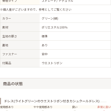
骨格タイプ
ストレート/ ナチュラル
※個人差がございますので、参考としてご覧ください
カラー
グリーン(緑)
素材
ポリエステル100％
生地の厚さ
標準
裏地
あり
ファスナー
背中
付属品
ウエストリボン
商品の状態
ドレス(ライトグリーンのウエストリボン付きカシュクールドレス)
使用感あり
やや使用感あり
良い
非常に良い