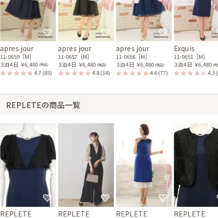
apres jour
apres jour
apres jour
Exquis
11-0659［M］
11-0657［M］
11-0656［M］
11-0651［M］
３泊４日
￥6,480
３泊４日
￥6,480
３泊４日
￥6,480
３泊４日
￥6,480
(税込)
(税込)
(税込)
(税
4.7
(85)
4.8
(34)
4.6
(77)
4.3
REPLETEの商品一覧
REPLETE
REPLETE
REPLETE
REPLETE