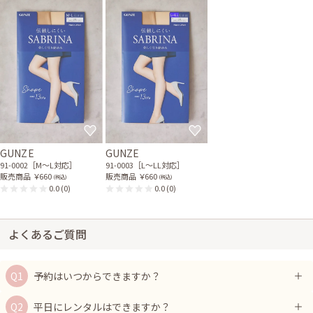
GUNZE
GUNZE
91-0002［M〜L対応］
91-0003［L〜LL対応］
販売商品
￥660
販売商品
￥660
(税込)
(税込)
0.0
(0)
0.0
(0)
よくあるご質問
予約はいつからできますか？
平日にレンタルはできますか？