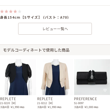
身長154cm【Sサイズ】 (バスト：A70)
30代前半
2019/06/09
結婚式 (友人として)
レビュー一覧へ
サイズはぴったりで、丈はひざ下でした。 とてもよかったです。
レンタル/購入した商品
ベージュのラインストーン
モデルコーディネートで使用した商品
ボタンジャケット
21-0212
身長160cm【Sサイズ】
30代後半
2019/05/04
結婚式 (友人として)
サイズはぴったりで、丈はひざ丈でした。 親族の結婚式できちんとした衣
装を…と思い、レンタルさせていただきました。 どの商品もきれいな状態
REPLETE
REPLETE
PREFERENCE
で品がよく、満足しました。 ありがとうございました。 返却が少し面倒感
21-0220［M］
21-0212［M］
51-0097
と思っていましたが、返却の方法も詳しく説明されており、助かりました。
３泊４日
￥1,990
３泊４日
￥1,990
３泊４日
￥3,000
(税込)
(税込)
(税込)
レンタルさせていただきよかったです。 ありがとうございました。