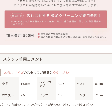
スタッフ着用コメント
20代Ｌサイズ
のスタッフが着ると
やや小さい
バストカ
身長
163cm
Ｃ75
バスト
87cm
ップ
ウエスト
74cm
ヒップ
95cm
アンダー
75cm
バスト、脇まわり、アンダーバストがきつい。ぽっこりお腹は目立つ。