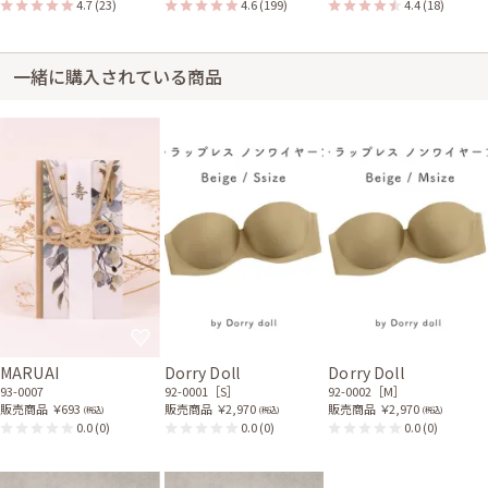
4.7
(23)
4.6
(199)
4.4
(18)
レンタル/購入した商品
一緒に購入されている商品
ベージュのラインストーン
ホワイトパールのスタンダ
ボタンジャケット
ードネックレス
21-0212
32-0032
ベージュのプリーツバッグ
コットンパールのバレッタ
51-0113
81-0078
MARUAI
Dorry Doll
Dorry Doll
93-0007
92-0001［S］
92-0002［M］
販売商品
￥693
販売商品
￥2,970
販売商品
￥2,970
(税込)
(税込)
(税込)
0.0
(0)
0.0
(0)
0.0
(0)