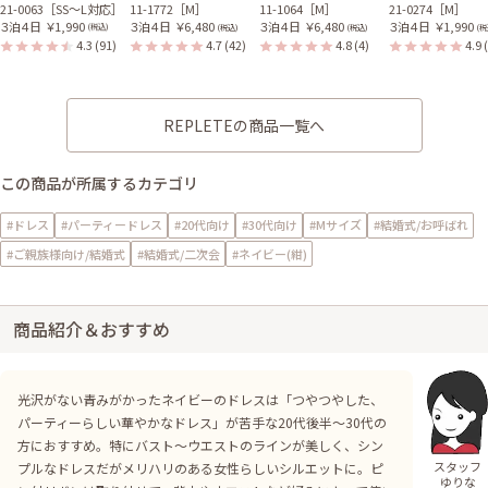
21-0063［SS〜L対応］
11-1772［M］
11-1064［M］
21-0274［M］
３泊４日
￥1,990
３泊４日
￥6,480
３泊４日
￥6,480
３泊４日
￥1,990
(税込)
(税込)
(税込)
(税
4.3
(91)
4.7
(42)
4.8
(4)
4.9
REPLETEの商品一覧へ
この商品が所属するカテゴリ
#ドレス
#パーティードレス
#20代向け
#30代向け
#Mサイズ
#結婚式/お呼ばれ
#ご親族様向け/結婚式
#結婚式/二次会
#ネイビー(紺)
商品紹介＆おすすめ
光沢がない青みがかったネイビーのドレスは「つやつやした、
パーティーらしい華やかなドレス」が苦手な20代後半～30代の
方におすすめ。特にバスト～ウエストのラインが美しく、シン
スタッフ
プルなドレスだがメリハリのある女性らしいシルエットに。ピ
ゆりな