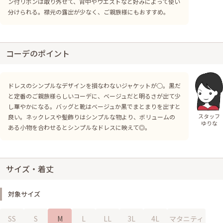
ン付リボンは取り外せて、背中やウエストなど好みによって使い
分けられる。襟元の露出が少なく、ご親族様にもおすすめ。
コーデのポイント
ドレスのシンプルなデザインを損なわないジャケットが○。黒だ
と定番のご親族様らしいコーデに、ベージュだと明るさが出て少
し華やかになる。バッグと靴はベージュか黒でまとまりを出すと
スタッフ
良い。ネックレスや髪飾りはシンプルな物より、ボリュームの
ゆりな
ある小物を合わせるとシンプルなドレスに映えて◎。
サイズ・着丈
対象サイズ
SS
S
M
L
LL
3L
4L
マタニティ