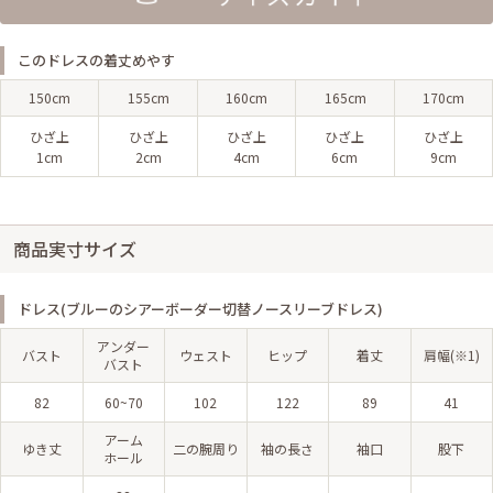
このドレスの着丈めやす
150cm
155cm
160cm
165cm
170cm
ひざ上
ひざ上
ひざ上
ひざ上
ひざ上
1cm
2cm
4cm
6cm
9cm
商品実寸サイズ
ドレス(ブルーのシアーボーダー切替ノースリーブドレス)
アンダー
バスト
ウェスト
ヒップ
着丈
肩幅(※1)
バスト
82
60~70
102
122
89
41
アーム
ゆき丈
二の腕周り
袖の長さ
袖口
股下
ホール