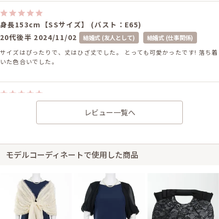
身長153cm【SSサイズ】 (バスト：E65)
20代後半
2024/11/02
結婚式 (友人として)
結婚式 (仕事関係)
サイズはぴったりで、丈はひざ丈でした。 とっても可愛かったです! 落ち着
いた色合いでした。
身長150cm【Sサイズ(SSサイズよりの)】 (バスト：D65)
レビュー一覧へ
20代後半
2023/03/04
結婚式 (友人として)
サイズはぴったりで、丈はひざ丈でした。 シンプルながらも華やかで、ウ
エストがゴムだったためたいへん着やすかったです。 梱包などもとてもキ
レイかつ丁寧にご対応いただき、ありがとうございました。 ありがとうご
モデルコーディネートで使用した商品
ざいました。 また機会がありましたら、利用させていただきたいと思いま
す。