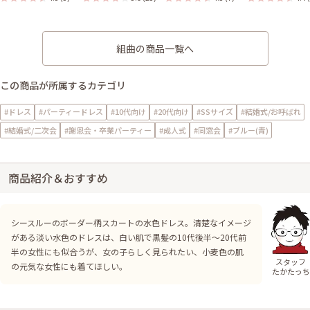
組曲の商品一覧へ
この商品が所属するカテゴリ
#ドレス
#パーティードレス
#10代向け
#20代向け
#SSサイズ
#結婚式/お呼ばれ
#結婚式/二次会
#謝恩会・卒業パーティー
#成人式
#同窓会
#ブルー(青)
商品紹介＆おすすめ
シースルーのボーダー柄スカートの水色ドレス。清楚なイメージ
がある淡い水色のドレスは、白い肌で黒髪の10代後半～20代前
半の女性にも似合うが、女の子らしく見られたい、小麦色の肌
スタッフ
の元気な女性にも着てほしい。
たかたっち