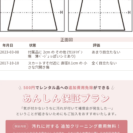
正面図
年月日
状態
評価
2023-03-08
付属品に 2cm の その他 (ｳｴｽﾄﾘﾎﾞﾝ
あまり目立たない
端 薄ﾍﾞｰｼﾞｭっぽいシミあり)
2017-10-10
スカートすそ付近に 直径0.1cm の 小
全く目立たない
さな穴開き傷