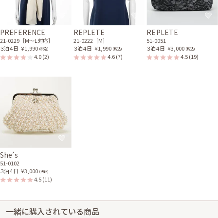
PREFERENCE
REPLETE
REPLETE
21-0229［M〜L対応］
21-0222［M］
51-0051
３泊４日
￥1,990
３泊４日
￥1,990
３泊４日
￥3,000
(税込)
(税込)
(税込)
4.0
(2)
4.6
(7)
4.5
(19)
She’s
51-0102
３泊４日
￥3,000
(税込)
4.5
(11)
一緒に購入されている商品