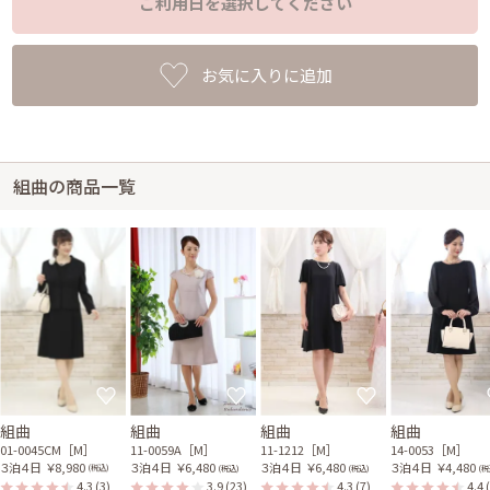
ご利用日を選択してください
お気に入りに追加
組曲の商品一覧
組曲
組曲
組曲
組曲
01-0045CM［M］
11-0059A［M］
11-1212［M］
14-0053［M］
３泊４日
￥8,980
３泊４日
￥6,480
３泊４日
￥6,480
３泊４日
￥4,480
(税込)
(税込)
(税込)
(税
4.3
(3)
3.9
(23)
4.3
(7)
4.4