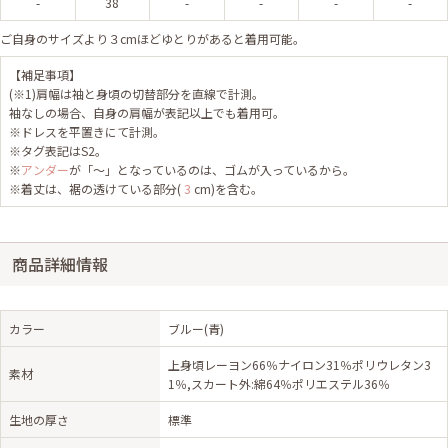
-
38
-
-
-
-
ご自身のサイズより３cmほどゆとりがあると着用可能。
【補足事項】
(※1)肩幅は袖と身頃の切替部分を直線で計測。
袖なしの場合、自身の肩幅が表記以上でも着用可。
※ドレスを平置きにて計測。
※タグ表記はS2。
※
アンダー
が「～」となっているのは、ゴムが入っているから。
※着丈は、裾の透けている部分(
3
cm)を含む。
商品詳細情報
カラー
ブルー(青)
上身頃レーヨン66％ナイロン31％ポリウレタン3
素材
1％,スカート外:綿64％ポリエステル36％
生地の厚さ
標準