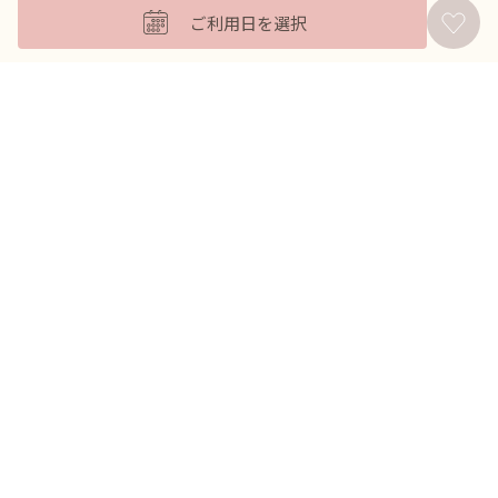
ご利用日を選択
バッグ
羽織
アクセサリー
ふくさ
販売商品
商品を絞り込んで探す
ドレスレンタル ワンピの魔法トップへ