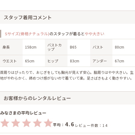
スタッフ着用コメント
Sサイズ(骨格ナチュラル)
のスタッフが着ると
やや大きい
バストカ
身長
158cm
B65
バスト
80cm
ップ
ウエスト
65cm
ヒップ
83cm
アンダー
67cm
首周りはぴったりで、おじぎをしても胸元が見えず安心。脇周りはやや大きい。生
地がやわらかく、締めつけ感がないので着ていて楽。足さばきもよく動きやすい。
お客様からのレンタルレビュー
みなさまの平均レビュー
4.6
平均：
レビュー件数：14