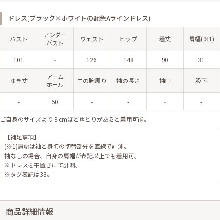
ドレス(ブラック×ホワイトの配色Aラインドレス)
アンダー
バスト
ウェスト
ヒップ
着丈
肩幅(※1)
バスト
101
-
126
148
90
31
アーム
ゆき丈
二の腕周り
袖の長さ
袖口
股下
ホール
-
50
-
-
-
-
ご自身のサイズより３cmほどゆとりがあると着用可能。
【補足事項】
(※1)肩幅は袖と身頃の切替部分を直線で計測。
袖なしの場合、自身の肩幅が表記以上でも着用可。
※ドレスを平置きにて計測。
※タグ表記は38。
商品詳細情報