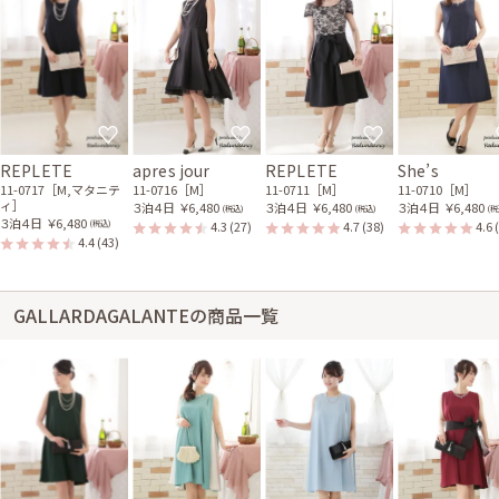
REPLETE
apres jour
REPLETE
She’s
11-0717［M,マタニテ
11-0716［M］
11-0711［M］
11-0710［M］
ィ］
３泊４日
￥6,480
３泊４日
￥6,480
３泊４日
￥6,480
(税込)
(税込)
(税
３泊４日
￥6,480
4.3
(27)
4.7
(38)
4.6
(税込)
4.4
(43)
GALLARDAGALANTEの商品一覧