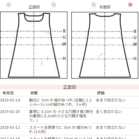
正面図
背面図
正面図
年月日
状態
評価
2019-05-14
胸元に 3cm の 縦の糸つれ (左胸に1.2
あまり目立たない
ｃｍ～3ｃｍの縦の糸つれ、3ヶ所)
2019-02-20
裏側に 0.2cm の 小さな穴開き傷 (襟元
全く目立たない
の裏側に0.2㎝の小さな穴開き傷有
り。)
2018-03-12
スカート左側寄りに 3cm の 縦の糸つ
あまり目立たない
れ (2カ所)
2017-04-19
スカート左側寄りに 10cm の シミ (ｽｶ
あまり目立たない