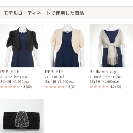
モデルコーディネートで使用した商品
身長154cm【Mサイズ】
30代前半
2018/12/02
結婚式 (友人として)
サイズはやや大きく、丈はひざ丈でした。 友人にも好評でした。 好きなブ
ランドのドレスが着られてうれしかったです。
REPLETE
REPLETE
Brilliantstage
21-0002［S〜L対応］
21-0230［M］
21-0087［SS〜LL対応］
３泊４日
￥1,990
３泊４日
￥1,990
３泊４日
￥1,990
(税込)
(税込)
(税込)
4.3
(80)
4.5
(64)
4.2
(82)