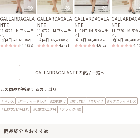
GALLARDAGALA
GALLARDAGALA
GALLARDAGALA
GALLARDAG
NTE
NTE
NTE
NTE
11-0721［M,マタニテ
11-0722［M,マタニテ
11-0947［M,マタニテ
11-0720［M,マ
ィ］
ィ］
ィ］
ィ］
３泊４日
￥6,480
３泊４日
￥6,480
３泊４日
￥6,480
３泊４日
￥6,480
(税込)
(税込)
(税込)
(税
4.4
(38)
4.7
(71)
4.6
(27)
4.7
GALLARDAGALANTEの商品一覧へ
この商品が所属するカテゴリ
#ドレス
#パーティードレス
#20代向け
#30代向け
#Mサイズ
#マタニティドレス
#結婚式/お呼ばれ
#結婚式/二次会
#ブラック(黒)
商品紹介＆おすすめ