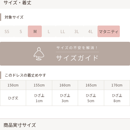
サイズ・着丈
対象サイズ
SS
S
M
L
LL
3L
4L
マタニティ
このドレスの着丈めやす
150cm
155cm
160cm
165cm
170cm
ひざ上
ひざ上
ひざ上
ひざ上
ひざ丈
1cm
3cm
5cm
8cm
商品実寸サイズ