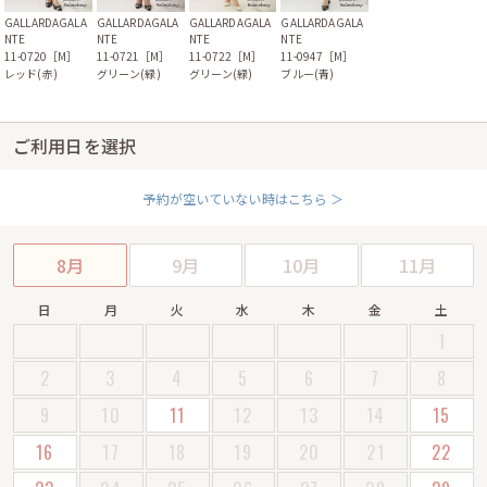
GALLARDAGALA
GALLARDAGALA
GALLARDAGALA
GALLARDAGALA
NTE
NTE
NTE
NTE
11-0721［M］
11-0947［M］
11-0720［M］
11-0722［M］
グリーン(緑)
ブルー(青)
レッド(赤)
グリーン(緑)
ご利用日を選択
予約が空いていない時はこちら ＞
8月
9月
10月
11月
日
月
火
水
木
金
土
1
2
3
4
5
6
7
8
9
10
11
12
13
14
15
16
17
18
19
20
21
22