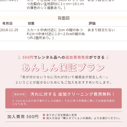
ｰﾄ左脇白い生地部分に1ｃｍ～10ｃｍ
の薄色のシミ複数あり。)
背面図
年月日
状態
評価
2018-11-29
スカート中央付近に 2cm の縦の糸つ
あまり目立たない
れ(ｽｶｰﾄ中央付近に1.0～2.0㎝の縦の糸
つれ3箇所あり。)